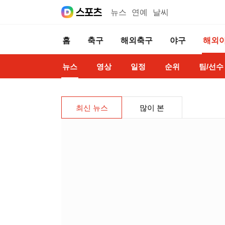
뉴스
연예
날씨
홈
축구
해외축구
야구
해외
뉴스
영상
일정
순위
팀/선수
최신 뉴스
많이 본