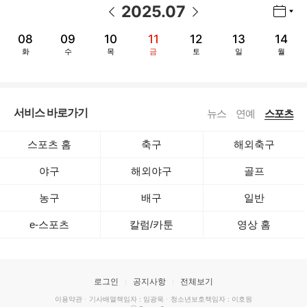
2025
.
07
년월 선택 열기/닫기
이전 날짜
다음 날짜
08
09
10
11
12
13
14
화
수
목
금
토
일
월
서비스 바로가기
뉴스
연예
스포츠
스포츠 홈
축구
해외축구
야구
해외야구
골프
농구
배구
일반
e-스포츠
칼럼/카툰
영상 홈
로그인
공지사항
전체보기
이용약관
·
기사배열책임자 : 임광욱
·
청소년보호책임자 : 이호원