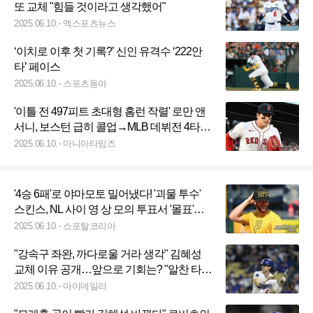
또 교체 "힘들 것이라고 생각했어"
2025.06.10.
엑스포츠뉴스
‘이치로 이후 첫 기록?’ 신인 유격수 ‘222안
타’ 페이스
2025.06.10.
스포츠동아
'이틀 전 497피트 초대형 홈런 작렬' 로만 앤
서니, 보스턴 급히 콜업→MLB 데뷔전 4타수
무안타·실책으로 빅리그 벽 실감
2025.06.10.
마니아타임즈
'4승 6패'로 야마모토 밀어냈다! '괴물 투수'
스킨스, NL 사이 영 상 모의 투표서 '몰표'…
AL은 2연속으로 스쿠발이 선두
2025.06.10.
스포탈코리아
"강속구 좌완, 까다로울 거라 생각" 김혜성
교체 이유 공개…앞으로 기회는? "알찬 타석
유지하면 문제 NO"
2025.06.10.
마이데일리