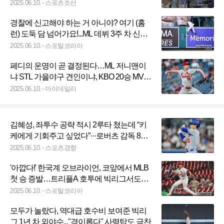
에 약해서"라는 로버츠
2025.06.10.
스포츠조선
경찰에 신고해야 하는 거 아니야? 여기 (홈
런) 도둑 담 넘어가요!...ML 데뷔 3주 차 신인
의 슈퍼 캐치에 '경악'
2025.06.10.
스포탈코리아
페디의 운명이 곧 결정된다…ML 저니맨이
냐 STL 가을야구 견인이냐, KBO 20승 MVP
‘잘해도 피곤해’
2025.06.10.
마이데일리
김혜성, 좌투수 공략 적시 2루타 쳤는데 “키
케에게 기회주고 싶었다”···로버츠 감독 8회
교체에 비판
2025.06.10.
스포츠경향
'아깝다!' 한국계 오브라이언, 코앞에서 MLB
첫 승 증발…트리플A 호투에 빅리그서도
'159km' 광속구, WBC 참가 기대감도 '↑'
2025.06.10.
스포탈코리아
모두가 놀랐다, 역대급 호수비 보여준 빅리
그 1년 차 외야수..."경이롭다" 사령탑도 극찬