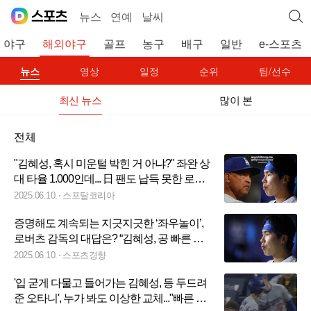
뉴스
연예
날씨
야구
해외야구
골프
농구
배구
일반
e-스포츠
뉴스
영상
일정
순위
팀/선수
최신 뉴스
많이 본
전체
"김혜성, 혹시 미운털 박힌 거 아냐?" 좌완 상
대 타율 1.000인데... 日 팬도 납득 못한 로버
츠 감독의 '뜬금 교체' 논란
2025.06.10.
스포탈코리아
증명해도 계속되는 지긋지긋한 ‘좌우놀이’,
로버츠 감독의 대답은? “김혜성, 공 빠른 왼
손 투수 상대 어려울 것 같다”
2025.06.10.
스포츠경향
'입 굳게 다물고 들어가는 김혜성, 등 두드려
준 오타니', 누가 봐도 이상한 교체..."빠른 공