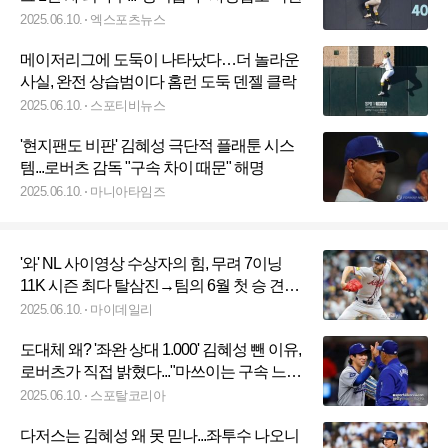
2025.06.10.
엑스포츠뉴스
메이저리그에 도둑이 나타났다…더 놀라운
사실, 완전 상습범이다 홈런 도둑 덴젤 클락
2025.06.10.
스포티비뉴스
'현지팬도 비판' 김혜성 극단적 플래툰 시스
템...로버츠 감독 "구속 차이 때문" 해명
2025.06.10.
마니아타임즈
'와' NL 사이영상 수상자의 힘, 무려 7이닝
11K 시즌 최다 탈삼진→팀의 6월 첫 승 견인
'HOF 향해 간다'
2025.06.10.
마이데일리
도대체 왜? '좌완 상대 1.000' 김혜성 뺀 이유,
로버츠가 직접 밝혔다..."마쓰이는 구속 느리
잖아, 키케에게 기회 주고 싶었어"
2025.06.10.
스포탈코리아
다저스는 김혜성 왜 못 믿나...좌투수 나오니