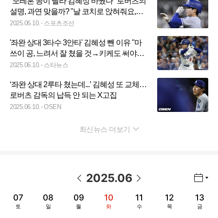
"모레혼 공이 빨라 김혜성 바꿨다" 로버츠의
설명, 과연 맞을까? "날 코치로 앉혀줘요,
KIM 쓰게" 중계진도 푸념
2025.06.10.
스포츠조선
'좌완 상대 3타수 3안타' 김혜성 뺀 이유 "마
쓰이 공, 느려서 잘 쳤을 것→키케도 써야
해"
2025.06.10.
스타뉴스
‘좌완 상대 2루타 쳤는데...’ 김혜성 또 교체…
로버츠 감독의 납득 안 되는 X고집
2025.06.10.
OSEN
최신뉴스 더보기
펼치기
2025
.
06
년월 선택 열기/닫기
이전 날짜
다음 날짜
07
08
09
10
11
12
13
토
일
월
화
수
목
금