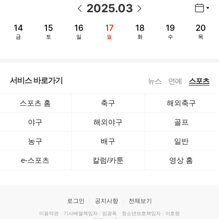
2025
.
03
년월 선택 열기/닫기
이전 날짜
다음 날짜
14
15
16
17
18
19
20
금
토
일
월
화
수
목
서비스 바로가기
뉴스
연예
스포츠
스포츠 홈
축구
해외축구
야구
해외야구
골프
농구
배구
일반
e-스포츠
칼럼/카툰
영상 홈
로그인
공지사항
전체보기
이용약관
·
기사배열책임자 : 임광욱
·
청소년보호책임자 : 이호원