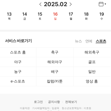
2025
.
02
년월 선택 열기/닫기
이전 날짜
다음 날짜
13
14
15
16
17
18
19
목
금
토
일
월
화
수
서비스 바로가기
뉴스
연예
스포츠
스포츠 홈
축구
해외축구
야구
해외야구
골프
농구
배구
일반
e-스포츠
칼럼/카툰
영상 홈
로그인
공지사항
전체보기
이용약관
·
기사배열책임자 : 임광욱
·
청소년보호책임자 : 이호원