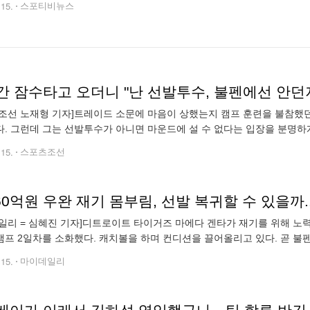
.15.
스포티비뉴스
조선 노재형 기자]트레이드 소문에 마음이 상했는지 캠프 훈련을 불참했던
. 그런데 그는 선발투수가 아니면 마운드에 설 수 없다는 입장을 분명하게
주 탬파 캠프인 스타인브레너필드에서 가진 현지 매체들과 인터뷰에
.15.
스포츠조선
60억원 우완 재기 몸부림, 선발 복귀할 수 있을까.
일리 = 심혜진 기자]디트로이트 타이거즈 마에다 겐타가 재기를 위해 노력
프 2일차를 소화했다. 캐치볼을 하며 컨디션을 끌어올리고 있다. 곧 불펜
 상태"라고 했다. 올 시즌 마에다는 선발 복귀를 목표로 준비 중이다. 그
.15.
마이데일리