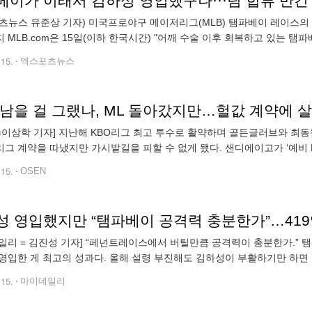
이가 이래서 김하성 영입했구나···팀 합류 반긴 
츠뉴스 유준상 기자) 미국프로야구 메이저리그(MLB) 탬파베이 레이스의
 MLB.com은 15일(이하 한국시간) "어깨 수술 이후 회복하고 있는 탬
재진과 만난 김하성은 "탬파베이와 같은 훌륭한 팀에 합류하게 돼 기쁘고,
.15.
엑스포츠뉴스
N=이상학 기자] 지난해 KBO리그 최고 투수로 활약하며 골든글러브와 최
그 계약을 따냈지만 가시밭길을 피할 수 없게 됐다. 샌디에이고가 ‘예비
이 기다리고 있다. 샌디에이고는 지난 14일(이하 한국시간) FA 좌완 투
.15.
OSEN
일리 = 김진성 기자] “페넌트레이스에서 버틸만큼 공격력이 충분한가.” 탬파
영입한 게 최고의 성과다. 올해 설령 부진해도 김하성이 부활하기만 하면
은 성과를 내서 김하성과 1년을 완주해도 시즌 후 옵트아웃을 선언하는 
.15.
마이데일리