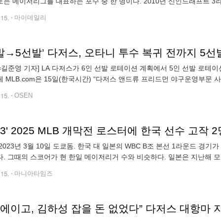
는 메이저리그를 대표하는 포수 중 한 명이다. 2010년 신인드래프트 3
 2014년 메이저리그 데뷔의 꿈을 이뤘다. 2015년부터 본격적으로 주전
.15.
마이데일리
N=길준영 기자] LA 다저스가 6인 선발 로테이션 계획에서 5인 선발 로
 MLB.com은 15일(한국시간) “다저스 앤드류 프리드먼 야구운영부문
을 기용하겠다는 계획을 밝히면서 선발진 운용에 대한 계획을 변경했다”라
.15.
OSEN
2023년 3월 10일 도쿄돔. 한국 대 일본의 WBC B조 본선 1라운드 경기
. 그때의 스코어가 현 한일 메이저리거 수와 비슷하다. 일본은 지난해 모
야마모토 요시노부(이상 다저스), 다르빗슈 유, 마쓰이 유키(이상 샌디에이
.15.
마니아타임즈