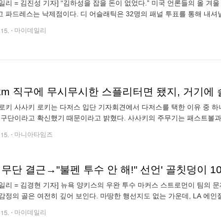
일리 = 김진성 기자] “김하성을 잡을 돈이 없었다.” 미국 언론들의 올 겨
 파드레스는 낙제점이다. 디 어슬래틱은 32명의 패널 투표를 통해 내셔
터무니없다”라는 말이 나왔다. 사실상 ‘한심하다’와 같은 수준이다. 오프시즌 
.15.
마이데일리
로키 사사키 로키는 다저스 입단 기자회견에서 다저스를 택한 이유 중 하
 구단이라고 확신했기 때문이라고 밝혔다. 사사키의 주무기는 패스트볼과 
던졌고, 스플리터는 150km까지 찍었다. 특히 스플리터는 일본투수 가운
.15.
마니아타임즈
일리 = 김경현 기자] 뉴욕 양키스의 우완 투수 마커스 스트로먼이 팀의
감정의 골은 여전히 깊어 보인다. 마땅한 행선지도 없는 가운데, LA 에
페이지 'MLB.com'을 비롯한 복수의 언론은 15일(한국시각) "스트로먼이
.15.
마이데일리