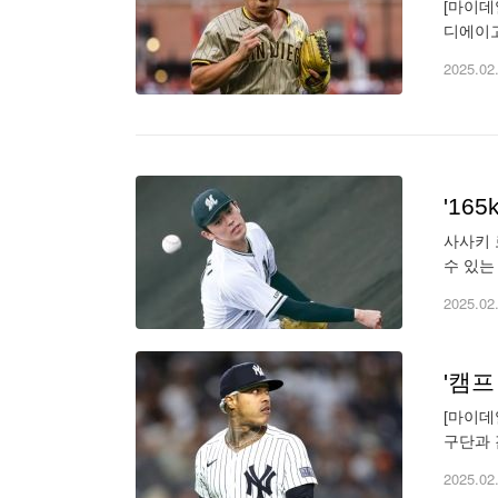
[마이데
디에이고
다. “
2025.02
사사키 
수 있는
속구를 
2025.02
[마이데
구단과 
공식 홈
2025.02