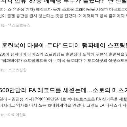
 지각 합류' 87승 베테랑 투수가 뿔났다? "난 선발
츠뉴스 유준상 기자) 예정보다 늦게 스프링 트레이닝을 시작한 미국프로야
이 불펜 등판을 원치 않는다는 뜻을 전했다. 메이저리그 공식 홈페이지 ML
운데, 양키스 선수들이 이틀 동안 자리를 비운 베테랑 우완투수 스트로먼
.15.
엑스포츠뉴스
29)이 탬파베이 레이스의 스프링캠프 훈련장에 도착해 푸른색 훈련복을 
일 “탬파베이가 스프링캠프를 여는 미국 플로리다주 포트샬럿의 샬럿스포츠
하게 되어 기쁘다. 더 열심히, 빠르게 재활해서 팀 동료들과 그라운드에서
.15.
스포츠경향
일리 = 김진성 기자] 7억6500만달러로 북미프로스포츠 FA 신기록을 세웠
이저리그 역사를 다시 쓰는 초대형계약을 안겼다. 그것도 LA 다저스가 자주
 월드시리즈 우승을 할 수 있는 건 아니다. 미국 언론들은 소토를 올 겨
.15.
마이데일리