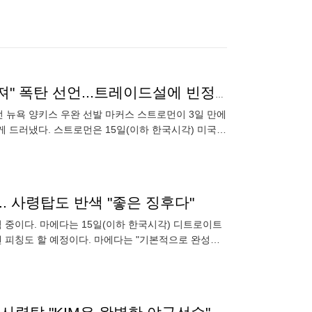
이틀간 잠수타고 오더니 "난 선발투수, 불펜에선 안던져" 폭탄 선언...트레이드설에 빈정 상했나?
 뉴욕 양키스 우완 선발 마커스 스트로먼이 3일 만에
 드러냈다. 스트로먼은 15일(이하 한국시각) 미국
.. 사령탑도 반색 "좋은 징후다"
 중이다. 마에다는 15일(이하 한국시각) 디트로이트
 피칭도 할 예정이다. 마에다는 "기본적으로 완성되
러기 위해