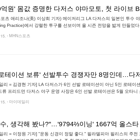
90억원' 몸값 증명한 다저스 야마모토, 첫 라이브 BP
스포츠 애리조나(美) 이상희 기자) 메이저리그 LA 다저스의 일본인 투수 
atting Practice)에서 강렬한 투구를 선보이며 올 시즌 전망을 밟게 만
위치한 소속팀 다저스 스프링캠프 1번 필드에 오전 11에 모습을 드러
.15.
MHN스포츠
일리 = 김경현 기자] LA 다저스가 6인 선발 로테이션이 아닌 5인 로테이션
앤드류 프리드먼 다저스 야구 운영 사장은 6인 선발 로테이션은 5월 오타
 당조 다저스는 선발투수의 건강을 관리하고, 추가 휴식일에 익숙한 야마
.15.
마이데일리
일리 = 이정원 기자] "운동 신경이 정말 좋다." 필라델피아 필리스의 주전 