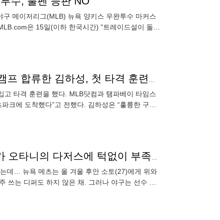
투수, 불펜 등판 NO"
구 메이저리그(MLB) 뉴욕 양키스 우완투수 마커스
B.com은 15일(이하 한국시간) "트레이드설이 돌고
을 반겼다"고 보
“푸른 훈련복이 마음에 든다” 드디어 탬파베이 스프링캠프 합류한 김하성, 첫 타격 훈련까지 ‘재활에 박차’
입고 타격 훈련을 했다. MLB닷컴과 탬파베이 타임스
파크에 도착했다”고 전했다. 김하성은 “훌륭한 구단
 함께 뛰고 싶다
7억6500만달러 FA 레코드를 세웠는데…소토의 메츠가 오타니의 다저스에 턱없이 부족해? 탑5 불발
는데… 뉴욕 메츠는 올 겨울 후안 소토(27)에게 위와
 쓰는 디퍼도 하지 않은 채. 그러나 야구는 선수 한
울의