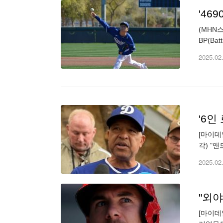
'46
(MHN
BP(B
데일에 
2025.02
[마이데
각) "
전했다.
2025.02
[마이데