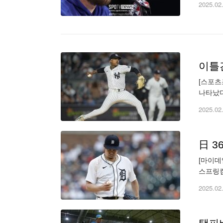
2025.02
[스포츠
나타났다
플로리다
2025.02
日 3
[마이데
스프링캠
고 있는
2025.02