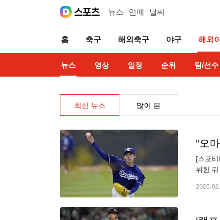
뉴스
연예
날씨
홈
축구
해외축구
야구
해외
뉴스
영상
일정
순위
팀/선수
최신 뉴스
많이 본
“오
[스포티
뷔한 뒤
방을 꾸
2025.02