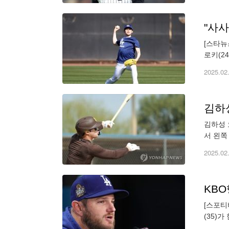
"사사
[스타뉴
로키(2
가 다저
2025.02
김하성 
서 왼쪽
인 '이
2025.02
[스포티
(35)
와 3+