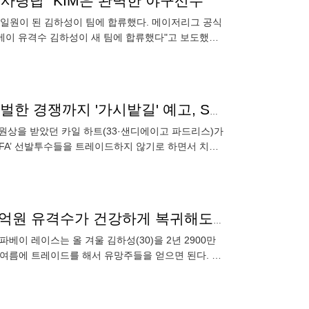
사령탑 "KIM은 완벽한 야구선수"
 일원이 된 김하성이 팀에 합류했다. 메이저리그 공식
파베이 유격수 김하성이 새 팀에 합류했다"고 보도했다.
 빠르게 재
한국 남을 걸 그랬나, ML 돌아갔지만…헐값 계약에 살벌한 경쟁까지 '가시밭길' 예고, SD 선발 트레이드 안 한다
동원상을 받았던 카일 하트(33·샌디에이고 파드리스)가
 FA’ 선발투수들을 트레이드하지 않기로 하면서 치열
수 하트와
김하성 영입했지만 “탬파베이 공격력 충분한가”…419억원 유격수가 건강하게 복귀해도 만능 아니다
베이 레이스는 올 겨울 김하성(30)을 2년 2900만
 여름에 트레이드를 해서 유망주들을 얻으면 된다. 올
김하성에게 퀄리