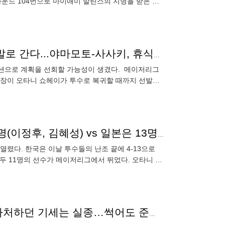
라운드 104번으로 마이애미 말린스의 지명을 받은 리
‘6선발→5선발’ 다저스, 오타니 투수 복귀 전까지 5선발로 간다...야마모토-사사키, 휴식일 괜찮나
테이션으로 계획을 선회할 가능성이 생겼다. 메이저리그
 사장이 오타니 쇼헤이가 투수로 복귀할 때까지 선발투
고 전했다.
'2대13' 2025 MLB 개막전 로스터에 한국 선수 고작 2명(이정후, 김혜성) vs 일본은 13명 예상...한국 2023 WBC서 일본에 4대13으로 참패
가 열렸다. 한국은 이날 투수들의 난조 끝에 4-13으로
두 11명의 선수가 메이저리그에서 뛰었다. 오타니 쇼
고
“샌디에이고, 김하성 잡을 돈 없었다” 다저스 대항마 자처하던 기세는 실종…썩어도 준치? 그래도 탑10