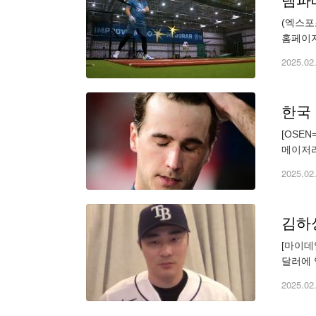
탬파베
(엑스포
홈페이지
현지 취
2025.02
[OSE
메이저리
한 경쟁
2025.02
[마이데
달러에 
해 괜찮
2025.02