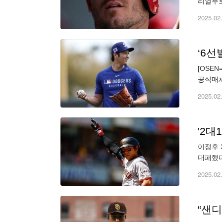
리얼무토
얼무토는
2025.02
[OSE
공식매체
수 5명
2025.02
이정후 
대패했다
헤이, 
2025.02