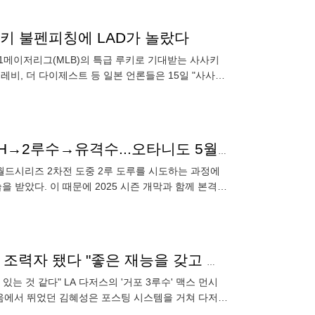
루키 불펜피칭에 LAD가 놀랐다
뉴스1메이저리그(MLB)의 특급 루키로 기대받는 사사키
테레비, 더 다이제스트 등 일본 언론들은 15일 "사사키
김하성이 지명타자? 4말5초 복귀 시나리오 나왔다! DH→2루수→유격수...오타니도 5월 '이도류' 복귀
 월드시리즈 2차전 도중 2루 도루를 시도하는 과정에
 받았다. 이 때문에 2025 시즌 개막과 함께 본격적
즌을 지명
KBO행 고민하다 ML 195홈런 인생역전…이젠 김혜성 조력자 됐다 "좋은 재능을 갖고 있다"
는 것 같다" LA 다저스의 '거포 3루수' 맥스 먼시
 키움에서 뛰었던 김혜성은 포스팅 시스템을 거쳐 다저스