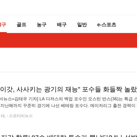
야구
골프
농구
배구
일반
e-스포츠
마이갓, 사사키는 광기의 재능” 포수들 화들짝 놀
비뉴스=김태우 기자] LA 다저스의 백업 포수인 오스틴 반스(36)는 특급
 지난해까지 꾸준히 경기에 나선 베테랑 포수다. 메이저리그 출전 경력이 6
준히 지키며 특급 투수들의 공을 많이 받아봤다는 특징이 있다. 다저스는
.15.
스포티비뉴스