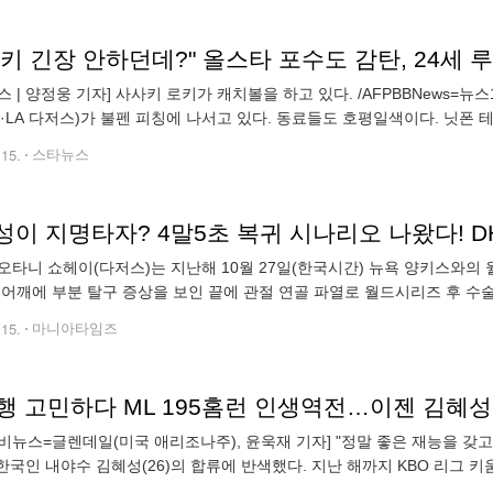
키 긴장 안하던데?" 올스타 포수도 감탄, 24세 
스 | 양정웅 기자] 사사키 로키가 캐치볼을 하고 있다. /AFPBBNews=
4·LA 다저스)가 불펜 피칭에 나서고 있다. 동료들도 호평일색이다. 닛폰 
스의 스프링캠프 3일 차를 맞아 2번째 불펜 투구를 진행했다"고 전했다
.15.
스타뉴스
오타니 쇼헤이(다저스)는 지난해 10월 27일(한국시간) 뉴욕 양키스와의
 어깨에 부분 탈구 증상을 보인 끝에 관절 연골 파열로 월드시리즈 후 수술을
도류'를 할 계획이 틀어졌다. 결국 오타니는 지난해와 마찬가지로 2025시
.15.
마니아타임즈
비뉴스=글렌데일(미국 애리조나주), 윤욱재 기자] "정말 좋은 재능을 갖고 있
가 한국인 내야수 김혜성(26)의 합류에 반색했다. 지난 해까지 KBO 리그
2년 최대 2200만 달러에 계약했다. 현재 다저스 선수들은 미국 애리