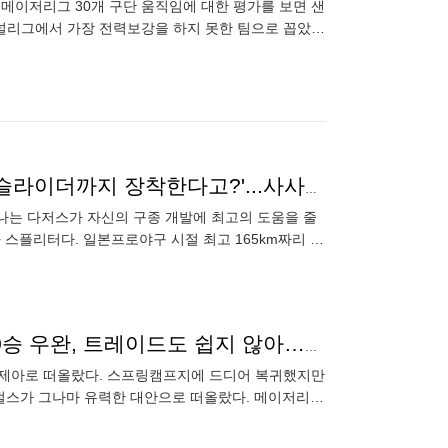
울 메이저리그 30개 구단 움직임에 대한 평가를 보면 샌
널리그에서 가장 전력보강을 하지 못한 팀으로 꼽았
내내 F
'165km 직구에 무시무시한 스플리터면 됐지, 거기에 슬라이더까지 장착한다고?'...사사키 "레퍼토리 확장할 것" 공언
나는 다저스가 자신의 구종 개발에 최고의 도움을 줄
스플리터다. 일본프로야구 시절 최고 165km짜리 강
데 최고라는 평가를 받
'캠프 무단 결근→"불펜 투수 안 해!" 선언' 골칫덩이 10승 우완, 트레이드도 쉽지 않아…美 매체 "그나마 LAA"
 문제아로 떠올랐다. 스프링캠프지에 드디어 복귀했지만
인절스가 그나마 유력한 대안으로 떠올랐다. 메이저리그
 양키스