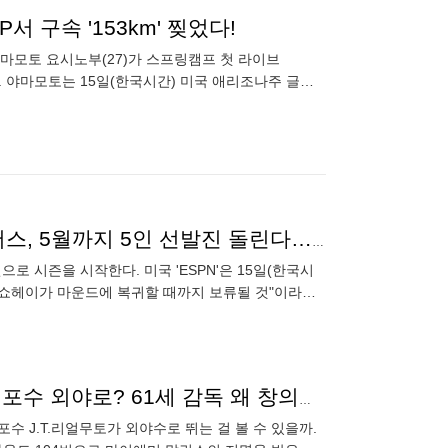
서 구속 '153km' 찢었다!
야마모토 요시노부(27)가 스프링캠프 첫 라이브
들었다. 야마모토는 15일(한국시간) 미국 애리조나주 글렌
'6인 로테이션 보류' 선발투수 경쟁자만 8명인데…다저스, 5월까지 5인 선발진 돌린다…왜?
으로 시즌을 시작한다. 미국 'ESPN'은 15일(한국시
니 쇼헤이가 마운드에 복귀할 때까지 보류될 것"이라고
모토
"외야수, 생각해 봤나?"…'9794⅔이닝' 1667억 올스타 포수 외야로? 61세 감독 왜 창의적인 아이디어 떠올렸나
포수 J.T.리얼무토가 외야수로 뛰는 걸 볼 수 있을까.