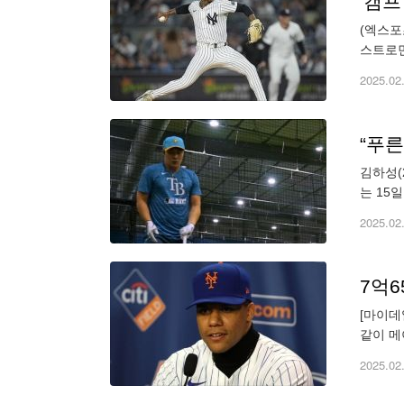
'캠프
(엑스포
스트로먼
있는 가
2025.02
김하성(
는 15
에 합류
2025.02
[마이데
같이 메
명만으로
2025.02