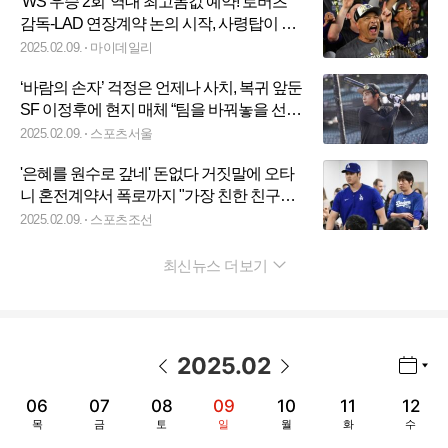
'WS 우승 2회' 역대 최고몸값 예약! 로버츠
감독-LAD 연장계약 논의 시작, 사령탑이 직
접 밝혔다
2025.02.09.
마이데일리
‘바람의 손자’ 걱정은 언제나 사치, 복귀 앞둔
SF 이정후에 현지 매체 “팀을 바꿔놓을 선
수”
2025.02.09.
스포츠서울
'은혜를 원수로 갚네' 돈없다 거짓말에 오타
니 혼전계약서 폭로까지 "가장 친한 친구였
다며"
2025.02.09.
스포츠조선
최신뉴스 더보기
펼치기
2025
.
02
년월 선택 열기/닫기
이전 날짜
다음 날짜
06
07
08
09
10
11
12
목
금
토
일
월
화
수