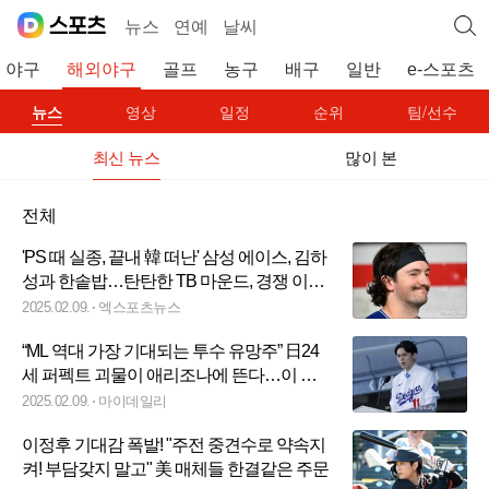
뉴스
연예
날씨
야구
해외야구
골프
농구
배구
일반
e-스포츠
뉴스
영상
일정
순위
팀/선수
최신 뉴스
많이 본
전체
'PS 때 실종, 끝내 韓 떠난' 삼성 에이스, 김하
성과 한솥밥…탄탄한 TB 마운드, 경쟁 이겨
낼 수 있을까
2025.02.09.
엑스포츠뉴스
“ML 역대 가장 기대되는 투수 유망주” 日24
세 퍼펙트 괴물이 애리조나에 뜬다…이 선
수와 자연스럽게 비교
2025.02.09.
마이데일리
이정후 기대감 폭발! "주전 중견수로 약속지
켜! 부담갖지 말고" 美 매체들 한결같은 주문