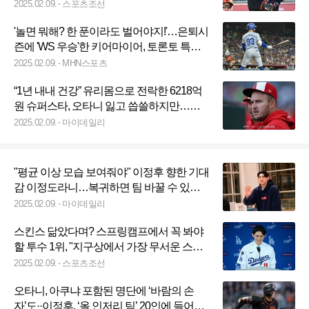
2025.02.09.
스포츠조선
'놀면 뭐해? 한 푼이라도 벌어야지!'…은퇴시
즌에 'WS 우승'한 키어마이어, 토론토 특별
보좌로 필드 복귀
2025.02.09.
MHN스포츠
“1년 내내 건강” 유리몸으로 전락한 6218억
원 슈퍼스타, 오타니 잃고 씁쓸하지만…이
제 美도 응원한다
2025.02.09.
마이데일리
"평균 이상 모습 보여줘야" 이정후 향한 기대
감 이정도라니…복귀하면 팀 바꿀 수 있는
'20인 선정'
2025.02.09.
마이데일리
스킨스 닮았다며? 스프링캠프에서 꼭 봐야
할 투수 1위, "지구상에서 가장 무서운 스플
리터"
2025.02.09.
스포츠조선
오타니, 아쿠냐 포함된 명단에 ‘바람의 손
자’도··이정후, ‘올 인저리 팀’ 20인에 들어