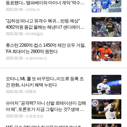
동료됐다... 탬파베이와 마이너 계약 '역수출
신화' 쓸까
2025.02.09.
스타뉴스
“김하성 떠나고 유격수 복귀…반등 예상”
4082억원 몸값 올해는 해낸다? 샌디에이고
폭망 대위기
2025.02.09.
마이데일리
휴스턴 2260억·컵스 1450억 제안 모두 거절,
'FA 최대어'는 2900억 원한다
2025.02.09.
스포티비뉴스
오타니, ML 룰 또 바꾸었다...이도류 등록 조
건 완화, 사사키 혜택 누린다
2025.02.09.
OSEN
슈어저 "공격력? 아니 선발 로테이션이 강해
야 해", 토론토가 지금 그렇다는 것? 생애 3
번째 우승 꿈꾸며
2025.02.09.
스포츠조선