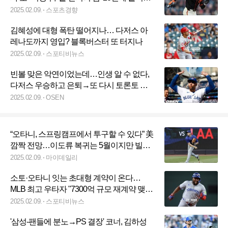
“SF가 경쟁력 갖추기 위해 꼭 필요한 선수”
2025.02.09.
스포츠경향
김혜성에 대형 폭탄 떨어지나… 다저스 아
레나도까지 영입? 블록버스터 또 터지나
2025.02.09.
스포티비뉴스
빈볼 맞은 악연이었는데…인생 알 수 없다,
다저스 우승하고 은퇴→또 다시 토론토 복
귀
2025.02.09.
OSEN
“오타니, 스프링캠프에서 투구할 수 있다” 美
깜짝 전망…이도류 복귀는 5월이지만 빌드
업은 필요하다
2025.02.09.
마이데일리
소토·오타니 잇는 초대형 계약이 온다…
MLB 최고 우타자 "7300억 규모 재계약 맺을
것"
2025.02.09.
스포티비뉴스
'삼성-팬들에 분노→PS 결장' 코너, 김하성