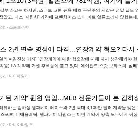
‘갑부’라고는 하지만, 스티브 코헨 뉴욕 메츠 구단주의 지갑은 정말 끝도 
잡았고, 다소 ‘저렴한’ 가격에 프랜차이즈 스타 피트 알론소까지 앉혔는데, 욕
예약한 블라디미르 게레로 주니어(토론토 블루제이스) 영입까지 노릴 수 
.07.
스포츠경향
일리 = 김진성 기자] “연장계약에 대한 혐오감에 대해 다시 생각해봐야 한다.
80억원) FA 계약에 거센 후폭풍이 불고 있다. 에이전트 스캇 보라스의 ‘실
츠의 7년 1억5800만달러(약 2288억원) 계약을 거절했다. 이
.07.
마이데일리
가된 계약' 윈윈 영입...MLB 전문가들이 본 김
터뷰하는 김하성 탬파베이 레이스와 2년 최대 3,100만 달러 계약을 맺
BS스포츠, 디애슬레틱, 탬파베이 타임스는 이번 계약이 양측 모두에게 이
공격 생산력을 두루 갖춘 선수"라며 "어깨 수술이 없었다면 FA 상위 10위
.07.
마니아타임즈