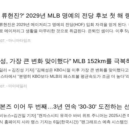
F 류현진?' 2029년 MLB 명예의 전당 후보 첫 해 
류현진은 2029년 메이저리그 명예의 전당(HOF) 입회 자격을 얻게 된다.
로 메이저리그 생활을 마무리한 것으로 취급된다. 은퇴인 셈이다. 이후 5
보에 들지는 두고봐야겠지만, 베이스볼 레퍼런스는 2025년 HOF 투표에
.07.
마니아타임즈
일리 = 김진성 기자] “김혜성은 KBO시절 이후 가장 큰 변화를 맞이했다고 
페스타에서 “분명히 KBO보다 MLB의 패스트볼 평균속도가 조금 더 높다”라
저리그 투수들의 포심패스트볼 평균구속은 94.3마일이라고 했다. 다시
.07.
마이데일리
본즈 이어 두 번째…3년 연속 '30-30' 도전하는 
비뉴스=김건일 기자] "캔자스시티 유격수 바비 위트 주니어는 2025시즌
식 홈페이지 사라 랭스 기자는 6일(한국시간) "팬그래프스 예측 시스템인 
예상했다"고 트위터에 적었다. 위트 주니어는 2023시즌 30홈런 49도루, 