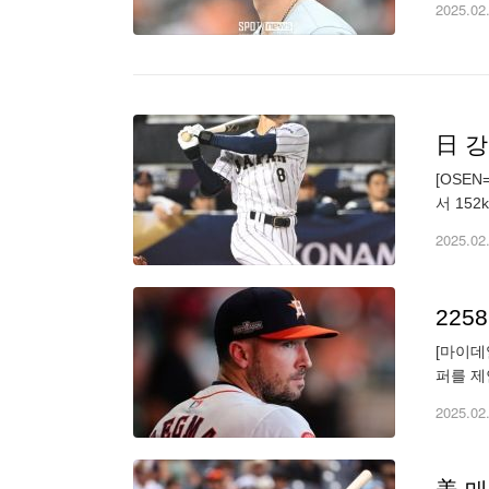
2025.02
日 강
[OSE
서 15
니 히로
2025.02
[마이데
퍼를 제
안 금액
2025.02