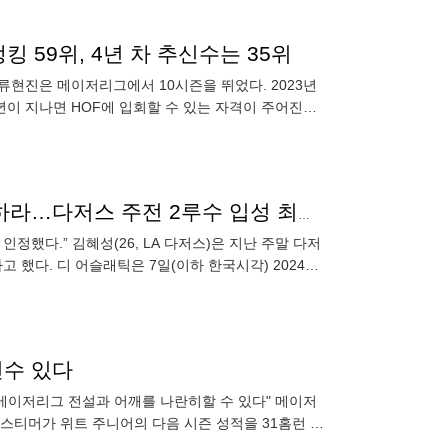
랭킹 59위, 4년 차 추신수는 35위
 류현진은 메이저리그에서 10시즌을 뛰었다. 2023년
년이 지나면 HOF에 입회할 수 있는 자격이 주어진다.
서 자
“김혜성, 가장 큰 변화 맞이했다” MLB 152km를 극복하라…다저스 주전 2루수 입성 최대화두
인정했다.” 김혜성(26, LA 다저스)은 지난 주말 다저
고 했다. 디 어슬래틱은 7일(이하 한국시각) 2024시
선수 있다
 메이저리그 전설과 어깨를 나란히할 수 있다" 메이저
스티머가 위트 주니어의 다음 시즌 성적을 31홈런 36
2