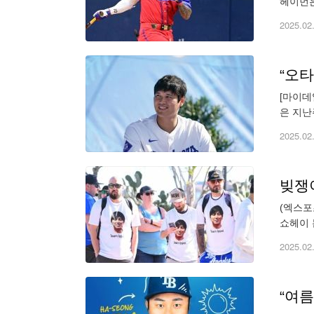
헤이먼은
(MLB
2025.02
[마이데
은 지난
사람들은
2025.02
(엑스포
쇼헤이 
NBC방
2025.02
“여름