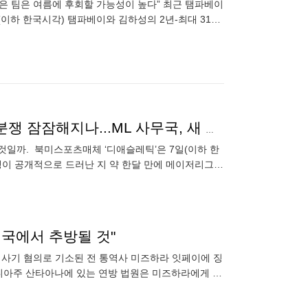
않은 팀은 여름에 후회할 가능성이 높다” 최근 탬파베이
(이하 한국시각) 탬파베이와 김하성의 2년-최대 3100
'김하성 떠나고 외부 0입' 혼돈의 샌디에이고, 경영권 분쟁 잠잠해지나...ML 사무국, 새 경영권자 승인
것일까. 북미스포츠매체 ‘디애슬레틱’은 7일(이하 한
쟁이 공개적으로 드러난 지 약 한달 만에 메이저리그
 승인했다. 피터
미국에서 추방될 것"
 사기 혐의로 기소된 전 통역사 미즈하라 잇페이에 징
리포니아주 산타아나에 있는 연방 법원은 미즈하라에게 징
러(약 2