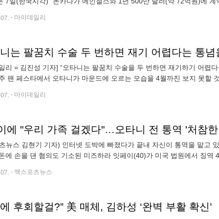
 7일(한국시각) "몬카다가 에인절스와 1년 500만 달러(약 72억원)에 
TR)'은 "이 계약은 신체검사를 통과해야 최종 확정된다"고 밝혔다. 쿠바에
.07.
마이데일리
일리 = 김진성 기자] “오타니는 팔꿈치 수술을 두 번하면 재기하기 어렵다
주 팬 페스타에서 오타니가 마운드에 오르는 모습을 4월까진 보지 못할 것
 오타니의 투수 복귀를 절대 서두르지 않는다. 오타니는 최근 2년 연속
.07.
마이데일리
츠뉴스 김현기 기자) 인터넷 도박에 빠졌다가 끝내 자신이 통역을 맡고 
돈에 손을 댄 혐의도 기소된 미즈하라 잇페이(40)가 미국 법원에서 징역 4
송, 지역방송 KCAL 등의 보도를 종합하면 캘리포니아주 오렌지 카운티에
.07.
엑스포츠뉴스
에 후회할걸?” 美 매체, 김하성 ‘완벽 부활 확신’