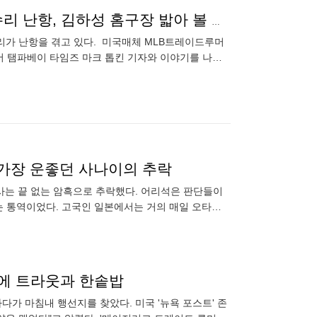
‘수리비용 805억 누가 내나’ 허리케인에 지붕 박살→수리 난항, 김하성 홈구장 밟아 볼 수 있을까
수리가 난항을 겪고 있다. 미국매체 MLB트레이드루머
서 탬파베이 타임즈 마크 톱킨 기자와 이야기를 나눴
 밝혔다”라고 전
 가장 운좋던 사나이의 추락
사는 끝 없는 암흑으로 추락했다. 어리석은 판단들이
는 통역이었다. 고국인 일본에서는 거의 매일 오타니
오
억에 트라웃과 한솥밥
다가 마침내 행선지를 찾았다. 미국 '뉴욕 포스트' 존