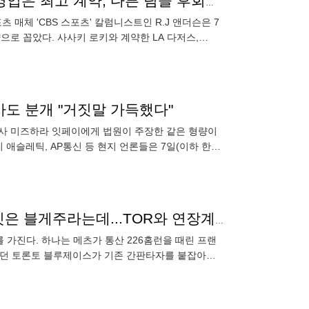
美 매체들은 김하성 성공 확신한다 "탬파베이의 KIM 영입은 최고 계약, 다른 팀들 후회할 것"
매체 'CBS 스포츠' 칼럼니스트인 R.J 앤더슨은 7
으로 꼽았다. 사사키 로키와 계약한 LA 다저스,
억 6
판사도 분개 "거짓말 가득했다"
역사 미즈하라 잇페이에게 법원이 주장한 같은 형량이
애슬레틱, AP통신 등 현지 언론들은 7일(이하 한국
 혐의로 기소된
1조1000억 쓴 메츠 7237억 또 쏜다고? 소토 다음 타깃은 블게주라는데...TOR와 연장계약 or FA?
를 가진다. 하나는 메츠가 통산 226홈런을 때린 프랜
 했던 토론토 블루제이스가 기존 간판타자를 붙잡아둬