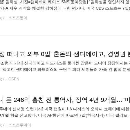
컴] 김하성. 사진=탬파베이 레이스 SNS[동아닷컴] “김하성을 영입하지 
 FA 재수 계약을 체결한 김하성에 대한 평가다. 미국 CBS 스포츠는 7일
 계약에 대해 언급했다. 여기에는 2025시즌 이후 옵트 아웃 실행 조건이
.07.
스포츠동아
N=조형래 기자] 샌디에이고 파드리스를 둘러싼 잡음이 드디어 잠잠해지는 
, ‘작고한 샌디에이고 파드리스의 구단주 피터 세이들러 가족 간 법적 분
은 만장일치로 그의 형인 존 세이들러를 파드리스 구단의 관리 책임자로
.07.
OSEN
 돈 246억 훔친 전 통역사, 징역 4년 9개월…"
투데이 신서영 인턴기자] 미국 법원이 LA 다저스의 오타니 쇼헤이에 대한
 9개월 형을 선고했다. 미국 AP통신에 따르면 7일(한국시각) 미국 캘
 9개월 형과 3년 간의 보호관찰을 선고했다. 미즈하라는 또한 1천800만 달
.07.
스포츠투데이