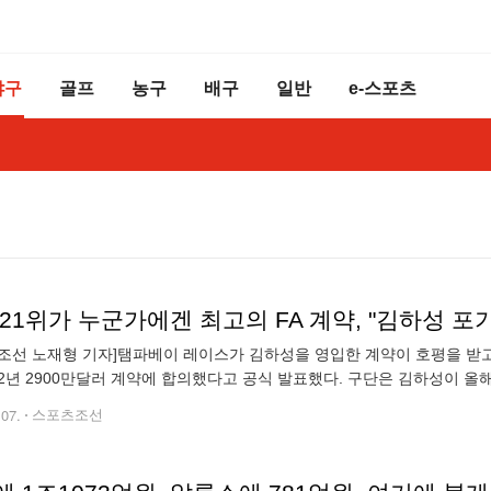
야구
골프
농구
배구
일반
e-스포츠
21위가 누군가에겐 최고의 FA 계약, "김하성 포기
조선 노재형 기자]탬파베이 레이스가 김하성을 영입한 계약이 호평을 받고 
2년 2900만달러 계약에 합의했다고 공식 발표했다. 구단은 김하성이 올해
보너스를 주기로 했다. 최대 200만달러의 보너스가 주어지는 것이다.
.07.
스포츠조선