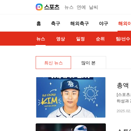
뉴스
연예
날씨
홈
축구
해외축구
야구
해외
뉴스
영상
일정
순위
팀/선수
최신 뉴스
많이 본
총액 
[스포츠
하성과 
달러의 
2025.02