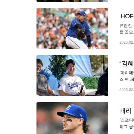
'HO
류현진 
을 끝으
최종 후
2025.02
[마이데
스 팬 
즌 메이
2025.02
배리 
[스포티
리그 공
도루로 