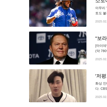
아무리 
토도 붙
어’를 
2025.02
[마이데
(약 7
이미 메
2025.02
'저평
화상 인
다. C
주루, 
2025.02