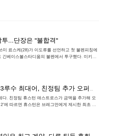
투...단장은 "불합격"
다쓰미 료스케(28)가 이도류를 선언하고 첫 불펜피칭에
캠프 긴베이스볼스타디움의 불펜에서 투구했다. 미키타
최고구속 1
2258억→거절→금액 추가→시큰둥…얼마를 원하나? 3루수 최대어, 친정팀 추가 오퍼에도 요지부동
화제다. 친정팀 휴스턴 애스트로스가 금액을 추가해 오
C 2'에 따르면 휴스턴은 브레그먼에게 제시한 최초 제
 하지만 개