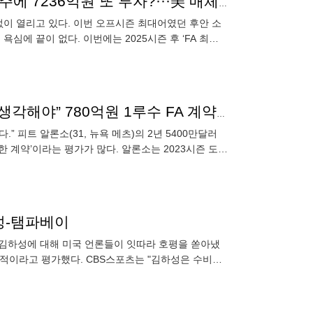
소토에 1조1073억원, 알론소에 781억원, 여기에 블게주에 7236억원 또 투자?···美 매체 “알론소 계약한 메츠, 블게주 관심 끌 것”
없이 열리고 있다. 이번 오프시즌 최대어였던 후안 소
심에 끝이 없다. 이번에는 2025시즌 후 ‘FA 최대
있다는
“보라스 2년 연속 명성에 타격…연장계약 혐오? 다시 생각해야” 780억원 1루수 FA 계약 ‘거센 후폭풍’
” 피트 알론소(31, 뉴욕 메츠)의 2년 5400만달러
패한 계약’이라는 평가가 많다. 알론소는 2023시즌 도중
하성-탬파베이
은 김하성에 대해 미국 언론들이 잇따라 호평을 쏟아냈
상적이라고 평가했다. CBS스포츠는 "김하성은 수비와
권에 들었을