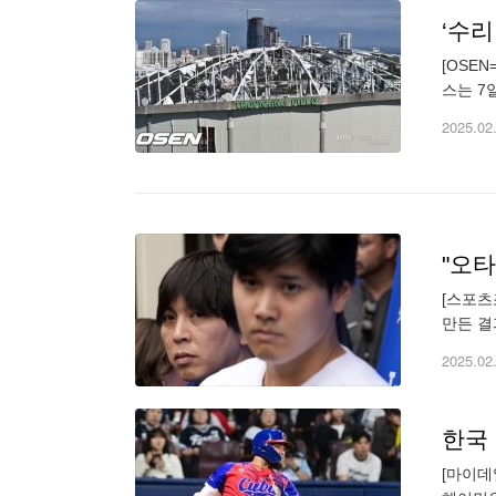
[OSE
스는 7
다. 그
2025.02
"오
[스포츠
만든 결
만큼이나
2025.02
한국
[마이데