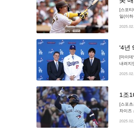
[스포티
일(이하
FA(자
2025.02
'4년
[마이데
내려지면
시각) 
2025.02
[스포츠
차이즈 
야 할 
2025.02