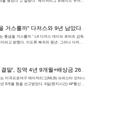
계약을 맺었다"고 알렸다. '메이저리그 트레이드 루머스
서
“오타니는 팔꿈치 수술 두 번하면 재기 어렵다는 통념을 거스를까” 다저스와 9년 남았다…이도류 언제까지 할까
는 통념을 거스를까.” LA 다저스 데이브 로버츠 감독
이라고 밝혔다. 이도류 복귀의 원년, 그러나 다저스
 수술대에 올랐
빚쟁이에 "우리 가족 걸겠다"…오타니 전 통역 '처참한 결말', 징역 4년 9개월+배상금 260억
있는 미국프로야구 메이저리그(MLB) 슈퍼스타 오타니
년 9개월 형을 선고받았다. 6일(현지시간) AP통신과
 위치한 미