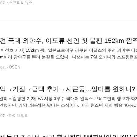
.07.
스포티비뉴스
견 국대 외야수, 이도류 선언 첫 불펜 152km 깜짝
N=이선호 기자] 152km 꽝! 일본프로야구 라쿠텐 이글스의 주전 외야수 
2km짜리 광속구를 뿌려 눈길을 모았다. 다쓰미는 7일 오키나와 스프링
시 구단주와 이시이 가즈히사 단장까지 지켜보는 가운데 7구를 던졌는데 
.07.
OSEN
일리 = 김경현 기자] FA 시장 3루수 최대어 알렉스 브레그먼의 행보가 
안했지만, 계약 가능성은 낮다는 소식이다. 미국 휴스턴 지역 방송 'KPR
보다 상향 조정한 오퍼를 보냈다. 구제적인 계약 조건은 알려지지 않았다.
.07.
마이데일리