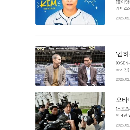
[동아닷
레이스와
만 달러
2025.02
[OSE
국시간)
구단주들
2025.02
오타니
[스포츠
역 4년
역 4년
2025.02