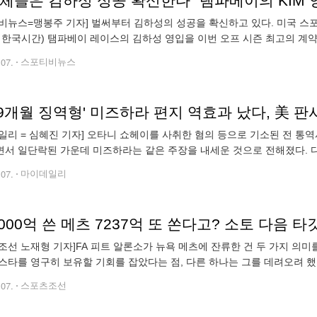
비뉴스=맹봉주 기자] 벌써부터 김하성의 성공을 확신하고 있다. 미국 스포츠 
 한국시간) 탬파베이 레이스의 김하성 영입을 이번 오프 시즌 최고의 계약
유계약선수) 최대어 후안 소토와 메이저리그 역사상 최대 규모 계약(15년 7
.07.
스포티비뉴스
 9개월 징역형' 미즈하라 편지 역효과 났다, 美 
일리 = 심혜진 기자] 오타니 쇼헤이를 사취한 혐의 등으로 기소된 전 통
서 일단락된 가운데 미즈하라는 같은 주장을 내세운 것으로 전해졌다. 디 
"캘리포니아주 오렌지 카운티에 있는 미 연방 법원 판사는 은행·세금 사기
.07.
마이데일리
조선 노재형 기자]FA 피트 알론소가 뉴욕 메츠에 잔류한 건 두 가지 의미
스타를 영구히 보유할 기회를 잡았다는 점, 다른 하나는 그를 데려오려
절실함이 더욱 커졌다는 점이다. 메츠는 알론소와 재계약함으로써
.07.
스포츠조선