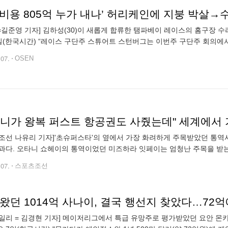
N=길준영 기자] 김하성(30)이 새롭게 합류한 탬파베이 레이스의 홈구장 
일(한국시간) “레이스 구단주 스튜어트 스턴버그는 이번주 구단주 회의에
는 구장에 대한 불확실성이 남아있지만 구단 매각은 논의하고 있지 않다고
.07.
OSEN
타니가 왕복 퍼스트 항공권도 사줬는데" 세계에서
조선 나유리 기자]'초슈퍼스타'의 옆에서 가장 화려하게 주목받았던 통역
과다. 오타니 쇼헤이의 통역이었던 미즈하라 잇페이는 엄청난 주목을 받
 그의 통역인 미즈하라의 에피소드들을 다루는 신문 기사가 보도됐다. 
.07.
스포츠조선
 왔던 1014억 사나이, 결국 행선지 찾았다…72
일리 = 김경현 기자] 메이저리그에서 특급 유망주로 평가받았던 요안 몬카