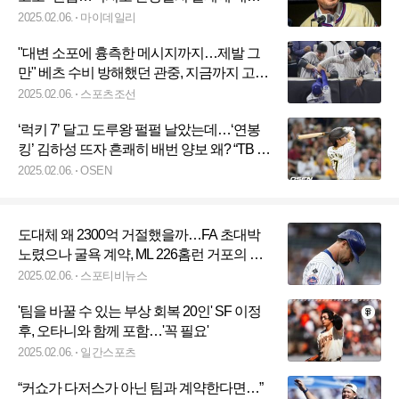
상반된 반응
2025.02.06.
마이데일리
"대변 소포에 흉측한 메시지까지…제발 그
만" 베츠 수비 방해했던 관중, 지금까지 고통
받는다
2025.02.06.
스포츠조선
‘럭키 7’ 달고 도루왕 펄펄 날았는데…‘연봉
킹’ 김하성 뜨자 흔쾌히 배번 양보 왜? “TB 최
고의 7번 될 것”
2025.02.06.
OSEN
도대체 왜 2300억 거절했을까…FA 초대박
노렸으나 굴욕 계약, ML 226홈런 거포의 시
련
2025.02.06.
스포티비뉴스
'팀을 바꿀 수 있는 부상 회복 20인' SF 이정
후, 오타니와 함께 포함…'꼭 필요'
2025.02.06.
일간스포츠
“커쇼가 다저스가 아닌 팀과 계약한다면…”