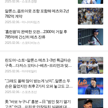
2025.02.06.
스포츠경향
알론소, 옵트아웃 조항 포함해 메츠와 2년
782억 계약
2025.02.06.
마니아타임즈
'홈런왕'의 완벽한 오판…2300억 거절 후
785억에 간신히 메츠 잔류
2025.02.06.
스포티비뉴스
린도어~소토~알론소 메츠 1~3번 특급타순
구축…다저스 오타니~베츠~프리먼과 맞
짱? 판은 깔렸다
2025.02.06.
마이데일리
"그래도 올해 많이 받는게 낫지", 알론소 두
손은 들었지만 최후 2가지 오퍼 놓고도 고
민...2년 계약 뒷얘기
2025.02.06.
스포츠조선
美 "바보 누구냐" 흥분→日 "범인 찾기 열기
고조" 언급…이치로 만장일치 실패에 대한