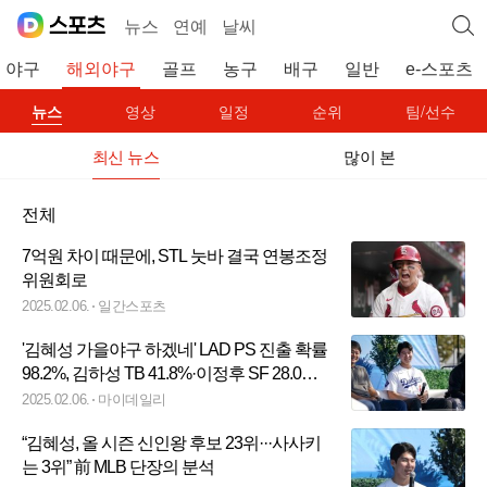
뉴스
연예
날씨
야구
해외야구
골프
농구
배구
일반
e-스포츠
뉴스
영상
일정
순위
팀/선수
최신 뉴스
많이 본
전체
7억원 차이 때문에, STL 눗바 결국 연봉조정
위원회로
2025.02.06.
일간스포츠
'김혜성 가을야구 하겠네' LAD PS 진출 확률
98.2%, 김하성 TB 41.8%·이정후 SF 28.0%
…0.1% 공동 꼴찌는 누구?
2025.02.06.
마이데일리
“김혜성, 올 시즌 신인왕 후보 23위···사사키
는 3위” 前 MLB 단장의 분석