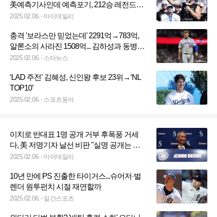
美예측기사인데 예측포기, 212승 레전드의
시간이 온다
2025.02.06.
마이데일리
충격 '보라스만 믿었는데' 2291억→783억,
알론소의 사라진 1508억... 김하성과 동병상
련 '옵트아웃만 본다'
2025.02.06.
스타뉴스
‘LAD 주전’ 김혜성, 신인왕 후보 23위→‘NL
TOP10’
2025.02.06.
스포츠동아
이치로 반대표 1명 공개 거부 후폭풍 거세
다, 美 저명기자 날선 비판 "실명 공개는 당
연한 것"
2025.02.06.
마이데일리
10년 만에 PS 진출한 타이거스...슈어저·벌
렌더 원투펀치 시절 재연할까
2025.02.06.
일간스포츠