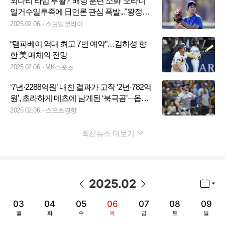
외다리 타법 부활? '배팅 훈련 소화' 오타니
일거수일투족에 日언론 관심 폭발..."왕정치
같다"
2025.02.06.
스포탈코리아
“탬파베이 역대 최고 7번 예약”…김하성 향
한 美 매체의 전망
2025.02.06.
MK스포츠
‘7년·2288억원’ 내친 결과가 고작 ‘2년·782억
원’, 초라하게 메츠에 남게된 ‘북극곰’···옵트
아웃으로 ‘FA 재수’ 도전
2025.02.06.
스포츠경향
최신뉴스 더보기
펼치기
2025
.
02
년월 선택 열기/닫기
이전 날짜
다음 날짜
03
04
05
06
07
08
09
월
화
수
목
금
토
일