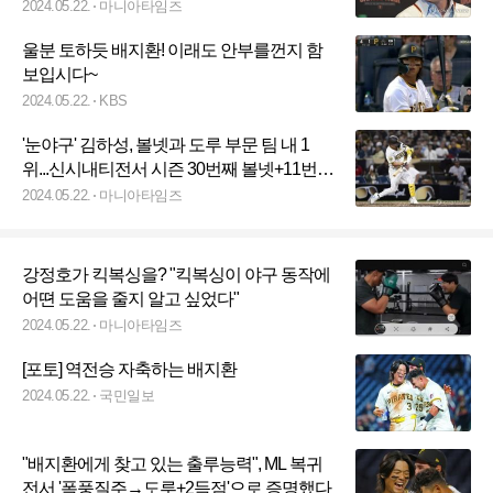
2024.05.22.
마니아타임즈
울분 토하듯 배지환! 이래도 안부를껀지 함
보입시다~
2024.05.22.
KBS
'눈야구' 김하성, 볼넷과 도루 부문 팀 내 1
위...신시내티전서 시즌 30번째 볼넷+11번째
도루
2024.05.22.
마니아타임즈
강정호가 킥복싱을? "킥복싱이 야구 동작에
어뗜 도움을 줄지 알고 싶었다"
2024.05.22.
마니아타임즈
[포토] 역전승 자축하는 배지환
2024.05.22.
국민일보
"배지환에게 찾고 있는 출루능력", ML 복귀
전서 '폭풍질주→도루+2득점'으로 증명했다