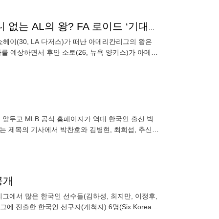
“25세에 FA” 김하성과 헤어지고 412억원 수령…오타니 없는 AL의 왕? FA 로이드 ‘기대만발’
 쇼헤이(30, LA 다저스)가 떠난 아메리칸리그의 왕은
를 예상하면서 후안 소토(26, 뉴욕 양키스)가 아메리
앞두고 MLB 공식 홈페이지가 역대 한국인 출신 빅
'라는 제목의 기사에서 박찬호와 김병현, 최희섭, 추신
와 월드시리즈에서
공개
리그에서 많은 한국인 선수들(김하성, 최지만, 이정후,
 진출한 한국인 선구자(개척자) 6명(Six Korean