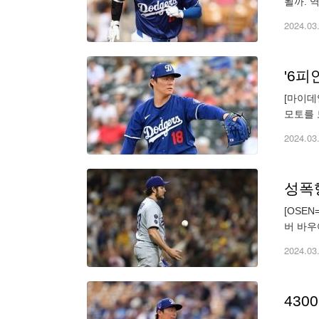
될까. 
레틱 짐
2024.03
'6피
[마이데
모토를 
고 화이
2024.03
[OSE
버 바우
참가, 
2024.03
430