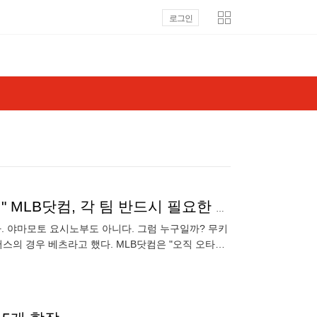
로그인
"베츠는 다저스의 심장이자 영혼이며 야구선수의 정의" MLB닷컴, 각 팀 반드시 필요한 선수 1명씩 선정...SD 김하성 'NO', SF 이정후'NO'
. 야마모토 요시노부도 아니다. 그럼 누구일까? 무키
저스의 경우 베츠라고 했다. MLB닷컴은 "오직 오타니
든 것의 심장이