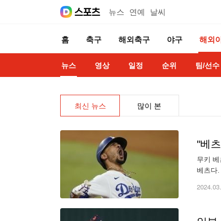
뉴스
연예
날씨
홈
축구
해외축구
야구
해외
뉴스
영상
일정
순위
팀/선수
최신 뉴스
많이 본
무키 베
베츠다.
가 있는
2024.03