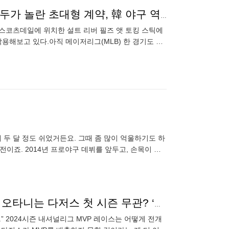
이정후 MLB 한 경기도 안 뛰고 '선구자' 평가라니... 모두가 놀란 초대형 계약, 韓 야구 역사 새로 썼다
 스코츠데일에 위치한 설트 리버 필즈 앳 토킹 스틱에
착용해보고 있다.아직 메이저리그(MLB) 한 경기도 안
받고 있다.
억
 두 달 정도 쉬었거든요. 그때 좀 많이 억울하기도 하
전이죠. 2014년 프로야구 데뷔를 앞두고, 손목이 부
하성인데
“오타니·베츠·프리먼, MVP 투표 물고 물릴 것” 그러면 오타니는 다저스 첫 시즌 무관? ‘이것’은 살아있다
” 2024시즌 내셔널리그 MVP 레이스는 어떻게 전개