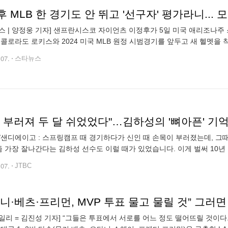
스 | 양정웅 기자] 샌프란시스코 자이언츠 이정후가 5일 미국 애리조나주
 콜로라도 로키스와 2024 미국 MLB 원정 시범경기를 앞두고 새 헬멧을 
 이정후(26·샌프란시스코 자이언츠)는 한국인 빅리그 선구자라는 평을 
.07.
스타뉴스
 부러져 두 달 쉬었었다"…김하성의 '뼈아픈' 기
/샌디에이고 : 스프링캠프 때 경기하다가 신인 때 손목이 부러졌는데, 그때
요즘 가장 잘나간다는 김하성 선수도 이럴 때가 있었습니다. 이게 벌써 10년 
과거를 꺼냈네요. 손목 힘이 워낙 좋아서 스윙할 때 파워를 끌어내는 김
.07.
JTBC
일리 = 김진성 기자] “그들은 투표에서 서로를 어느 정도 떨어뜨릴 것이다.