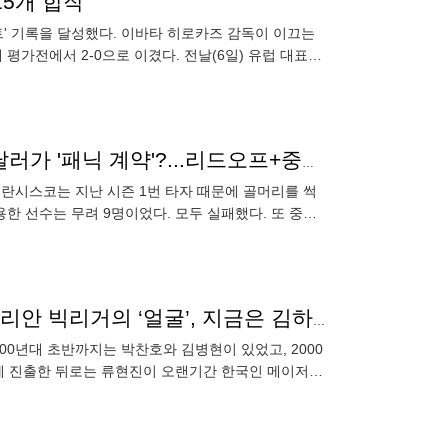
15개 합작
펙트' 기록을 달성했다. 이바타 히로카즈 감독이 이끄는
평가전에서 2-0으로 이겼다. 전날(6일) 유럽 대표에
'지난해 9명이 하지 못한 일' 하는 이정후 1억1300만 달러가 '패닉 계약'?...리드오프+중견수 문제 일거에 해결
란시스코는 지난 시즌 1번 타자 때문에 골머리를 썩
한 선수는 무려 9명이었다. 모두 실패했다. 또 중견
 또 그는 1번
‘박찬호·김병현→추신수→류현진’ 시대마다 있어온 코리안 빅리거의 ‘얼굴’, 지금은 김하성이 그 얼굴이다
00년대 초반까지는 박찬호와 김병현이 있었고, 2000
에 진출한 뒤로는 류현진이 오랜기간 한국인 메이저리
 새 얼굴은