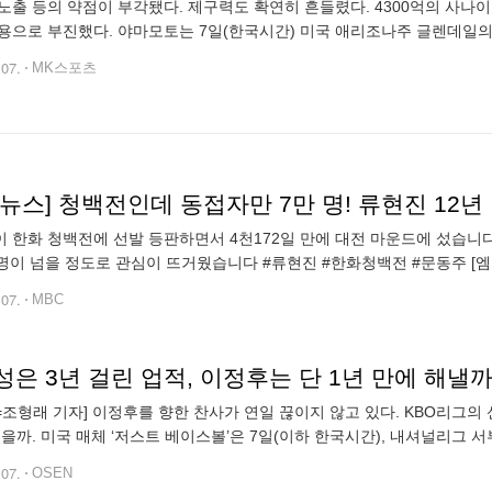
노출 등의 약점이 부각됐다. 제구력도 확연히 흔들렸다. 4300억의 사나
용으로 부진했다. 야마모토는 7일(한국시간) 미국 애리조나주 글렌데일
스리그 원정경기 선발 등판, 3이닝 6피안타 3볼넷 4탈삼진 5실점 기록했다.
.07.
MK스포츠
뉴스] 청백전인데 동접자만 7만 명! 류현진 12년
 한화 청백전에 선발 등판하면서 4천172일 만에 대전 마운드에 섰습니
 명이 넘을 정도로 관심이 뜨거웠습니다 #류현진 #한화청백전 #문동주 [엠
편집: 강수민·조유경, 디자인: 최서우, 취재: 김수근, 영상취재: 소정
.07.
MBC
N=조형래 기자] 이정후를 향한 찬사가 연일 끊이지 않고 있다. KBO리
있을까. 미국 매체 ‘저스트 베이스볼’은 7일(이하 한국시간), 내셔널리그
이언츠에서는 이정후를 꼽았다. 매체는 ‘샌프란시스코 자이언츠가 이번 
.07.
OSEN