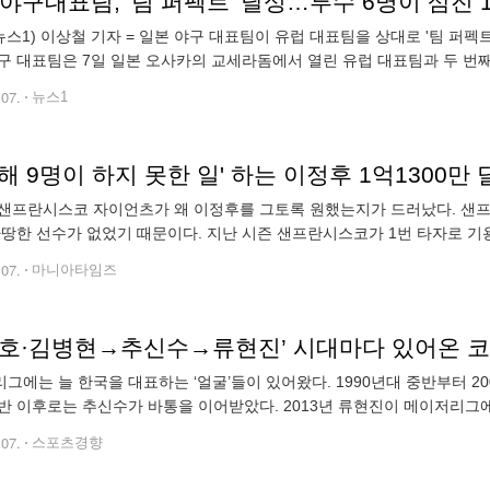
야구대표팀, '팀 퍼펙트' 달성…투수 6명이 삼진 
뉴스1) 이상철 기자 = 일본 야구 대표팀이 유럽 대표팀을 상대로 '팀 퍼
구 대표팀은 7일 일본 오사카의 교세라돔에서 열린 유럽 대표팀과 두 번째 
완승을 거둔 일본은 이날 경기도 승리, 이번 평가전에서 2승을 기록했다. 일
.07.
뉴스1
샌프란시스코 자이언츠가 왜 이정후를 그토록 원했는지가 드러났다. 샌프
마땅한 선수가 없었기 때문이다. 지난 시즌 샌프란시스코가 1번 타자로 기용
었다. 코디 벨린저가 있지만 그는 10년 2억7천만 달러를 요구하고 있었다.
.07.
마니아타임즈
그에는 늘 한국을 대표하는 ‘얼굴’들이 있어왔다. 1990년대 중반부터 20
반 이후로는 추신수가 바통을 이어받았다. 2013년 류현진이 메이저리그
표로 각인되어왔다. 이제 류현진은 다시 한국으로 돌아왔고, 그 뒤를 잇는
.07.
스포츠경향