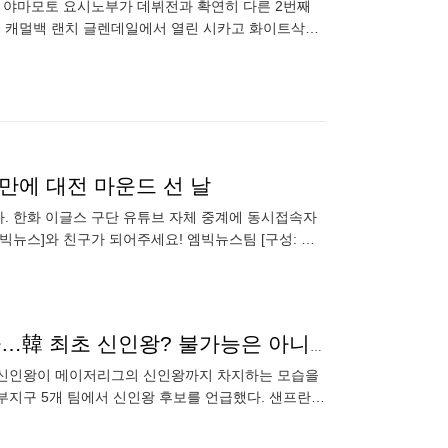
이 야마모토 요시노부가 데뷔전과 확연히 다른 2번째
의 캐멀백 랜치 글렌데일에서 열린 시카고 화이트삭스
 앞선 첫 경기 2
 만에 대전 마운드 선 날
다. 한화 이글스 구단 유튜브 자체 중계에 동시접속자
빅뉴스]와 친구가 되어주세요! 엠빅뉴스팀 [구성: 이
김하성은 3년 걸린 업적, 이정후는 단 1년 만에 해낼까…韓 최초 신인왕? 불가능은 아니다
그의 신인왕이 메이저리그의 신인왕까지 차지하는 모습을
 서부지구 5개 팀에서 신인왕 후보를 언급했다. 샌프란시
오프시즌에 역