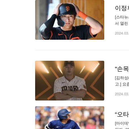
[스타뉴
서 열린
나왔지만
2024.03
"손목
[김하성
고.] 
러졌던 
2024.03
[마이데