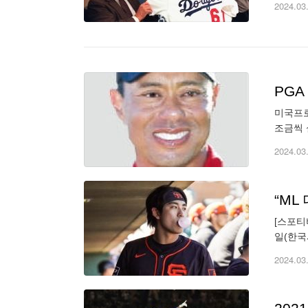
2024.03
PG
미국프로
조금씩 
고 의사
2024.03
[스포티
일(한국
개했다.
2024.03