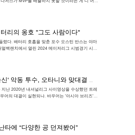
A 다저스가 MVP를 배출하지 못할 것이라는 게 디 어슬
 배터리의 옹호 "그도 사람이다"
흔들렸다. 배터리 호흡을 맞춘 포수 오스틴 반스는 야마
캐멀백랜치에서 열린 2024 메이저리그 시범경기 시카
(5자책)으로
성폭행 논란→일본 진출→ML 복귀 준비? '사이영상 출신' 악동 투수, 오타니와 맞대결 이뤄지나
)와 지난 2020년 내셔널리그 사이영상을 수상했던 트레
바우어의 대결이 실현되나. 바우어는 '아시아 브리즈'에
아시
점 난타에 “다양한 공 던져봤어”