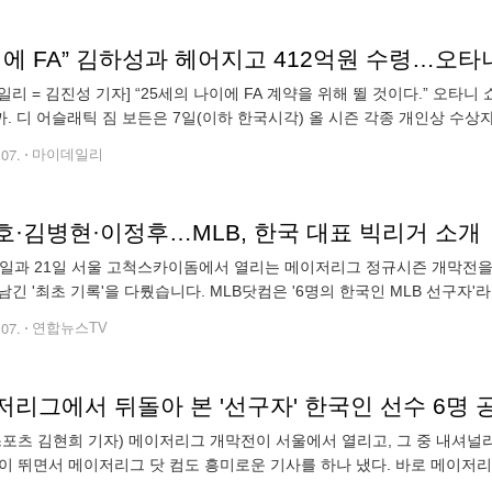
일리 = 김진성 기자] “25세의 나이에 FA 계약을 위해 뛸 것이다.” 오타니
. 디 어슬래틱 짐 보든은 7일(이하 한국시각) 올 시즌 각종 개인상 수상자
MVP에 선정될 것이라고 했다. 소토는 2023-2024 오프시즌 초반
.07.
마이데일리
호·김병현·이정후…MLB, 한국 대표 빅리거 소개
0일과 21일 서울 고척스카이돔에서 열리는 메이저리그 정규시즌 개막전을 
남긴 '최초 기록'을 다뤘습니다. MLB닷컴은 '6명의 한국인 MLB 선구자
미 에드먼, 그리고 이정후를 소개했습니다. 한국인 최초의 빅리거 박찬호
.07.
연합뉴스TV
저리그에서 뒤돌아 본 '선구자' 한국인 선수 6명 
스포츠 김현희 기자) 메이저리그 개막전이 서울에서 열리고, 그 중 내셔널
이 뛰면서 메이저리그 닷 컴도 흥미로운 기사를 하나 냈다. 바로 메이저리그에
railblazers)에 대한 것이었다. 기사를 작성한 마이클 클레