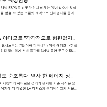
'으로 워싱턴행
채널 ESPN을 비롯한 현지 매체는 '로사리오가 워싱
원)를 받을 수 있는 스플릿 계약으로 신체검사를 통과하
는
'3이닝 5실점' 쉴틈 없이 맞았지만…'4316억' 日 에이스 야마모토 "감각적으로 형편없지는 않았어요"
토 요시노부는 7일(이하 한국시각) 미국 애리조나주 글
정 맞대결에 선발 등판해 3이닝 동안 투구수 58구,
로스 시절
몸값 수천억 슈퍼스타 가득 서울시리즈, 김하성 고우석도 순조롭다 ‘역사 한 페이지 장식’ [SS포커스]
열려 시청하기 까다로운 경기가 됐지만 시즌 시작은 모
기이기에 더 각별한 LA 다저스와 샌디에이고의 서울시
 30개 구단