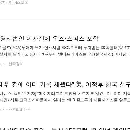
.07.
MHN스포츠
A 영리법인 이사진에 우즈·스피스 포함
골프(PGA)투어가 투자 컨소시엄 SSG로부터 투자받는 30억달러(약 4
실체를 드러내고 있다. PGA투어 엔터프라이즈는 7일(한국시간) 이사진 1
결정기구 정책이사회의 이사인 타이거 우즈(49), 패트릭 캔틀레이(32), 
.07.
한국경제
비뉴스=최민우 기자] “메이저리그 데뷔전을 치르지도 않았는데, 이미 기록을
시간) 서울 고척스카이돔에서 열리는 MLB 월드투어 서울시리즈를 앞두고 
 매체는 “LA 다저스와 샌디에이고 파드리스가 오는 3월 20일 고척스카
.07.
스포티비뉴스