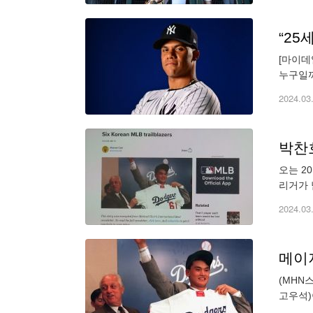
[마이데
누구일까
칸리그 
2024.03
박찬
오는 2
리거가 
수, 토
2024.03
메이
(MHN
고우석)
MLB t