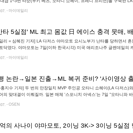
역대급 1~3번 타순(무키 베츠, 오타니 쇼헤이, 프레디 프리먼)을 구축한 L
 보든의 예상이다. 보든은 7일(이하 한국시각) 양 리그의 각종 개인상을
.07.
마이데일리
안타 5실점' ML 최고 몸값 日 에이스 충격 뭇매,
일리 = 심혜진 기자] LA 다저스 야마모토 요시노부가 난타를 당하면서 
토닥였다. 야마모토는 7일(이하 한국시각) 미국 애리조나주 글렌데일의 
트삭스와 원정 맞대결에 선발 등판해 3이닝 6피안타 3볼넷 4탈삼진 5실점
.07.
마이데일리
N=홍지수 기자] 두 번의 만장일치 MVP 주인공 오타니 쇼헤이(LA 다저스
어의 맞대결이 이뤄질까. 일본 매체 '스포니치 아넥스'는 7일 "오타니와 
다저스의 마이너리그 팀 상대로 연습경기에 등판할 예정이다"고 전했다. 
.07.
OSEN
0억의 사나이 야마모토, 2이닝 3K-> 3이닝 5실