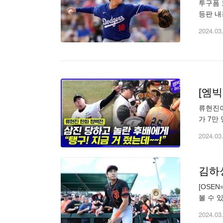
투구폼 
등판 내
와 캑터
2024.03
[엠빅
류현진이
가 7만
명진, 
2024.03
[OSE
볼 수 
스코 자
2024.03