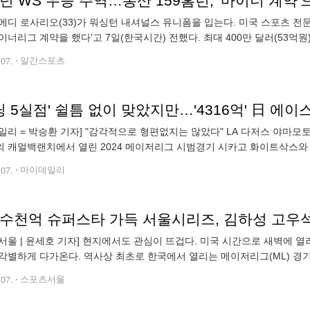
1년 WS 우승 주역…통산 159홈런, '마이너 계약
에디 로사리오(33)가 워싱턴 내셔널스 유니폼을 입는다. 미국 스포츠 전문
이너리그 계약을 했다'고 7일(한국시간) 전했다. 최대 400만 달러(53억
 발표될 전망이다. 로사리오의 지난해 연봉이 900만 달러(120억원)였다
.07.
일간스포츠
일리 = 박승환 기자] "감각적으로 형편없지는 않았다" LA 다저스 야마모
 캐멀백랜치에서 열린 2024 메이저리그 시범경기 시카고 화이트삭스와 원
 3볼넷 4탈삼진 5실점(5자책)으로 부진했다. 일본프로야구 오릭스 버팔
.07.
마이데일리
서울 | 윤세호 기자] 현지에서도 관심이 뜨겁다. 미국 시간으로 새벽에 
각별하게 다가온다. 역사상 최초로 한국에서 열리는 메이저리그(ML) 경
 애리조나 스프링캠프 분위기부터 남다르다. 다저스와 샌디에이고 모두 ML
.07.
스포츠서울