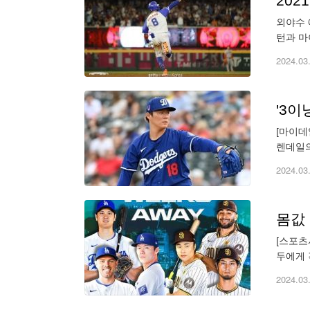
202
외야수 
턴과 마
면 정식
2024.03
[마이데
렌데일의
6피안타
2024.03
[스포츠
두에게 
리즈다.
2024.03