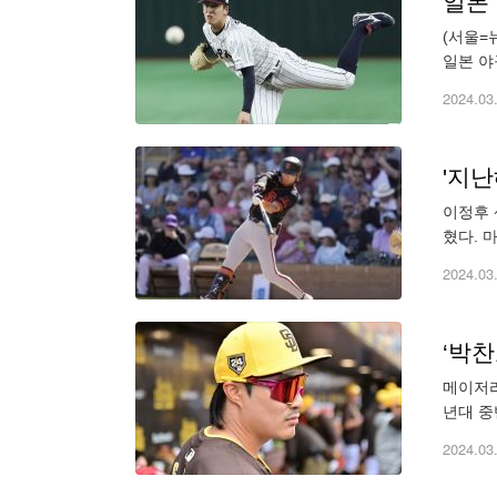
일본 
(서울=
일본 야
5-0 
2024.03
이정후 
혔다. 
수도 없
2024.03
메이저리
년대 중
거의 대
2024.03