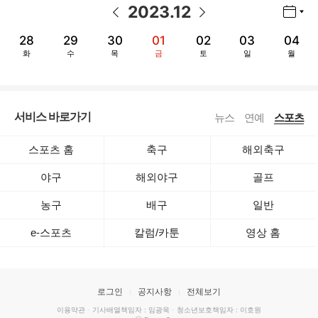
2023
.
12
년월 선택 열기/닫기
이전 날짜
다음 날짜
28
29
30
01
02
03
04
화
수
목
금
토
일
월
서비스 바로가기
뉴스
연예
스포츠
스포츠 홈
축구
해외축구
야구
해외야구
골프
농구
배구
일반
e-스포츠
칼럼/카툰
영상 홈
로그인
공지사항
전체보기
이용약관
·
기사배열책임자 : 임광욱
·
청소년보호책임자 : 이호원