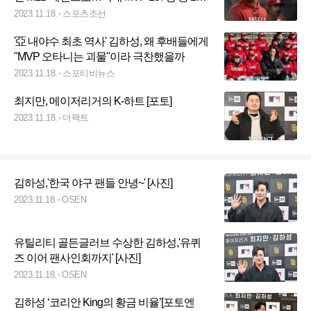
위
2023.11.18.
스포츠조선
'亞 내야수 최초 역사' 김하성, 왜 후배들에게
"MVP 오타니는 괴물"이라 극찬했을까
2023.11.18.
스포티비뉴스
최지만, 메이저리거의 K-하트 [포토]
2023.11.18.
더팩트
김하성,'한국 야구 팬들 안녕~' [사진]
2023.11.18.
OSEN
유틸리티 골든글러브 수상한 김하성,'유퀴
즈 이어 팬사인회까지' [사진]
2023.11.18.
OSEN
김하성 ‘코리안 King의 황금 비율’[포토엔