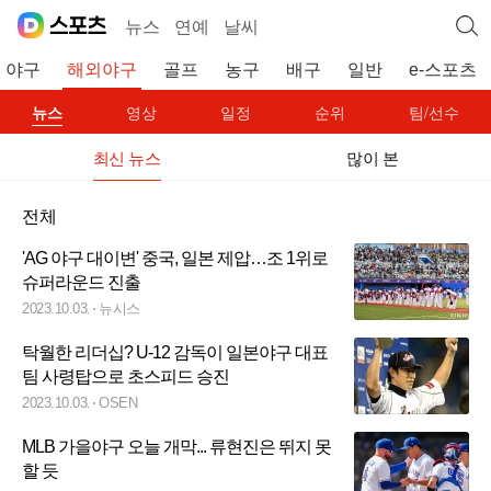
뉴스
연예
날씨
야구
해외야구
골프
농구
배구
일반
e-스포츠
뉴스
영상
일정
순위
팀/선수
최신 뉴스
많이 본
전체
'AG 야구 대이변' 중국, 일본 제압…조 1위로
슈퍼라운드 진출
2023.10.03.
뉴시스
탁월한 리더십? U-12 감독이 일본야구 대표
팀 사령탑으로 초스피드 승진
2023.10.03.
OSEN
MLB 가을야구 오늘 개막... 류현진은 뛰지 못
할 듯