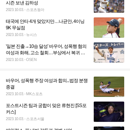
시즌 보낸 김하성
2023.10.03.
스포츠동아
태국에 안타 4개 맞았지만…나균안, 4이닝
9K 무실점
2023.10.03.
뉴시스
'일본 진출→10승 달성' 바우어, 성폭행 혐의
여성과 화해, 고소 철회…부상에서 복귀 시
점은 불투명
2023.10.03.
OSEN
바우어, 성폭행 주장 여성과 합의...법정 분쟁
종결
2023.10.03.
MK스포츠
포스트시즌 팀과 궁합이 맞은 류현진 [SS포
커스]
2023.10.03.
스포츠서울