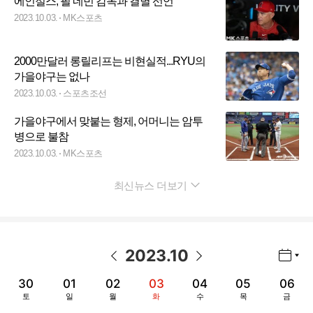
에인절스, 필 네빈 감독과 결별 선언
2023.10.03.
MK스포츠
2000만달러 롱릴리프는 비현실적...RYU의
가을야구는 없나
2023.10.03.
스포츠조선
가을야구에서 맞붙는 형제, 어머니는 암투
병으로 불참
2023.10.03.
MK스포츠
최신뉴스 더보기
펼치기
2023
.
10
년월 선택 열기/닫기
이전 날짜
다음 날짜
30
01
02
03
04
05
06
토
일
월
화
수
목
금