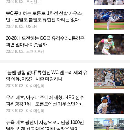
2023.10.03.
조선일보
WC 준비하는 토론토, 1차전 선발 가우스
먼…선발도 불펜도 류현진 자리는 없다
2023.10.03.
OSEN
20-20에 도전하는 GG급 유격수라...몸값은
과연 얼마나 치솟을까
2023.10.03.
스포츠조선
"불펜 경험 없다" 류현진 WC 엔트리 제외 유
력 이유, 이렇게 시즌 마감하나
2023.10.03.
마이데일리
무키 베츠, 아쿠냐 주니어 제쳤다! PS 선수
파워랭킹 1위…토론토에선 가우스먼 25위
로 최고
2023.10.03.
마이데일리
뉴욕 메츠 광팬이 사장으로…연봉 1000만
달러, 업계 최고 대우 "이런 놀라운 일이"