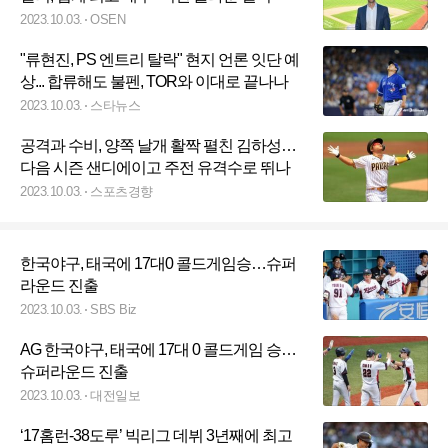
2023.10.03.
OSEN
"류현진, PS 엔트리 탈락" 현지 언론 잇단 예
상... 합류해도 불펜, TOR와 이대로 끝나나
2023.10.03.
스타뉴스
공격과 수비, 양쪽 날개 활짝 펼친 김하성…
다음 시즌 샌디에이고 주전 유격수로 뛰나
2023.10.03.
스포츠경향
한국야구, 태국에 17대0 콜드게임승…슈퍼
라운드 진출
2023.10.03.
SBS Biz
AG 한국야구, 태국에 17대 0 콜드게임 승…
슈퍼라운드 진출
2023.10.03.
대전일보
‘17홈런-38도루’ 빅리그 데뷔 3년째에 최고