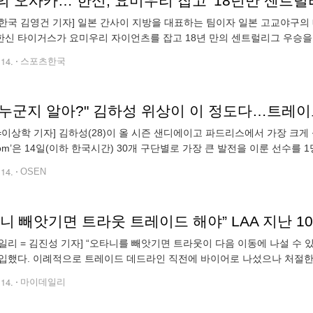
 오사카… 한신, 요미우리 잡고 '18년만 센트럴
한국 김영건 기자] 일본 간사이 지방을 대표하는 팀이자 일본 고교야구의 
) 한신 타이거스가 요미우리 자이언츠를 잡고 18년 만의 센트럴리그 우승을
 한신 고시엔 구장에서 열린 2023 NPB리그 요미우리와의 홈경기에서 4
.14.
스포츠한국
N=이상학 기자] 김하성(28)이 올 시즌 샌디에이고 파드리스에서 가장 크
.com’은 14일(이하 한국시간) 30개 구단별로 가장 큰 발전을 이룬 선수
다. MLB.com은 ‘로날드 아쿠냐 주니어(애틀랜타 브레이비스)와 무키
.14.
OSEN
일리 = 김진성 기자] “오타니를 빼앗기면 트라웃이 다음 이동에 나설 수 있
입했다. 이례적으로 트레이드 데드라인 직전에 바이어로 나섰으나 처절한
 다시 내보내는 촌극을 빚었다. 그리고 오타니 쇼헤이(29)는 2023-2024 
.14.
마이데일리