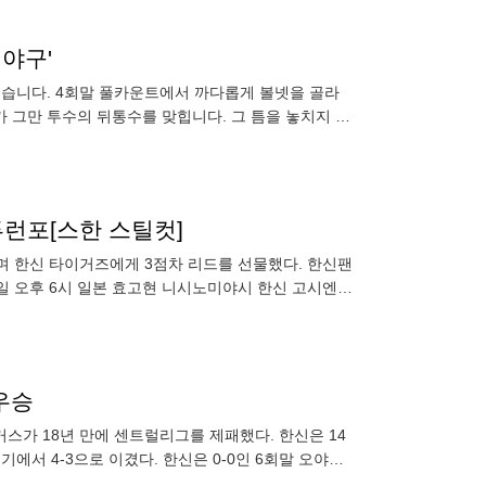
야구'
줬습니다. 4회말 풀카운트에서 까다롭게 볼넷을 골라
 그만 투수의 뒤통수를 맞힙니다. 그 틈을 놓치지 않
 역시 풀카운트에
런포[스한 스틸컷]
며 한신 타이거즈에게 3점차 리드를 선물했다. 한신팬
일 오후 6시 일본 효고현 니시노미야시 한신 고시엔
다. 11
우승
에 센트럴리그를 제패했다. 한신은 14
서 4-3으로 이겼다. 한신은 0-0인 6회말 오야마
갈랐다.