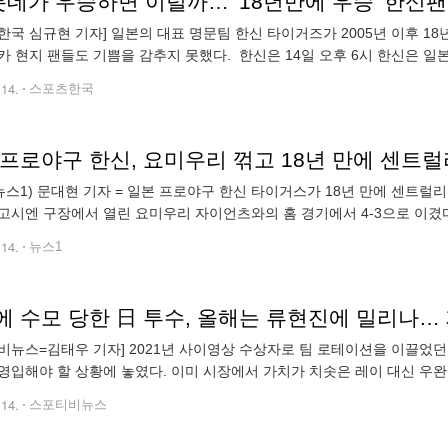
롯데가 우승하면 이럴까… '18년만에 우승' 한신
한국 심규현 기자] 일본의 대표 명문팀 한신 타이거즈가 2005년 이후 18
카 현지 팬들도 기쁨을 감추지 못했다. 한신은 14일 오후 6시 한신은 
 NPB리그 요미우리 자이언츠와의 홈경기에서 4-3으로 승리했다. 11연승을
.14.
스포츠한국
 프로야구 한신, 요미우리 꺾고 18년 만에 센트
뉴스1) 문대현 기자 = 일본 프로야구 한신 타이거스가 18년 만에 센트럴리
고시엔 구장에서 열린 요미우리 자이언츠와의 홈 경기에서 4-3으로 이겼다.
위한 매직 넘버 1을 지우고 센트럴리그 우승을 확정했다. 한신의 센트럴
.14.
뉴스1
비뉴스=김태우 기자] 2021년 사이영상 수상자로 팀 로테이션을 이끌었던
영입해야 할 상황에 놓였다. 이미 시장에서 가치가 치솟은 레이 대신 우
보강했다. 가우스먼은 우완 에이스로서의 확실한 기대치가 있었다. 5년간
.14.
스포티비뉴스