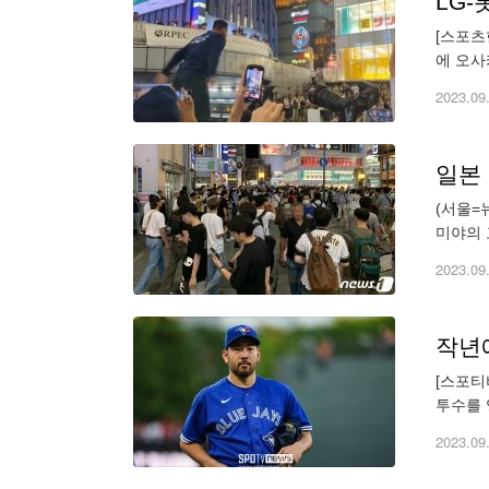
LG-
[스포츠
에 오사
2023
2023.09
일본
(서울=
미야의 
우승을 
2023.09
[스포티
투수를 
이션을 
2023.09