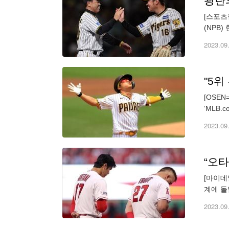
광란의
[스포츠
(NPB
노미야시
2023.09
[OSE
‘MLB
하성이었
2023.09
[마이데
계에 돌
선수들을
2023.09