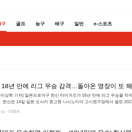
야구
골프
농구
배구
일반
e-스포츠
 18년 만에 리그 우승 감격…돌아온 명장이 또 해
N=이상학 기자] 일본프로야구 한신 타이거즈가 18년 만에 리그 우승을 차지
. 한신은 14일 일본 오사카 효고현 니시노미야 고시엔구장에서 열린 20
리, 남은 15경기에 관계없이 센트럴리그 우승을 확정지었다. 1962년, 1
.14.
OSEN