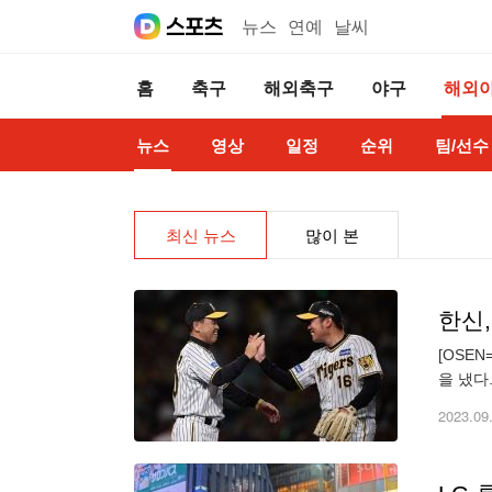
뉴스
연예
날씨
홈
축구
해외축구
야구
해외
뉴스
영상
일정
순위
팀/선수
최신 뉴스
많이 본
한신,
[OSE
을 냈다
으로 승
2023.09