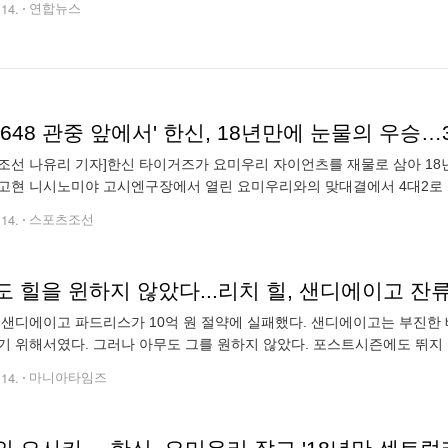
.14.
연합뉴스
2648 관중 앞에서' 한신, 18년만에 눈물의 우
조선 나유리 기자]한신 타이거즈가 요미우리 자이언츠를 재물로 삼아 18
고현 니시노미야 고시엔구장에서 열린 요미우리와의 맞대결에서 4대2로 
아있던 매직넘버 1을 자력으로 지우고, 센트럴리그 우승을 확
.14.
스포츠조선
도 힐을 윈하지 않았다...리치 힐, 샌디에이고 잔
 샌디에이고 파드리스가 10억 원 절약에 실패했다. 샌디에이고는 부진한 
기 위해서였다. 그러나 아무도 그를 원하지 않았다. 포스트시즌에도 뛰지 
. 성적이 좋았다면 고려해볼 수도 있었지만 트레이드 이후 극심한 슬럼프
.14.
마니아타임즈