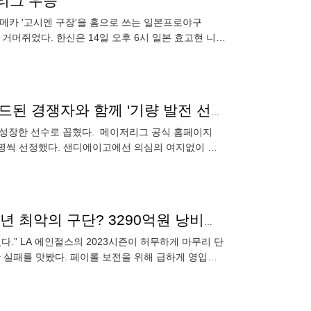
리그 우승'
메카 '고시엔 구장'을 홈으로 쓰는 일본프로야구
 거머쥐었다. 한신은 14일 오후 6시 일본 효고현 니시
-3으로
"5위 누군지 알아?" 김하성 위상이 이 정도다…트레이드된 경쟁자와 함께 '기량 발전 선수' 선정
게 성장한 선수로 꼽혔다. 메이저리그 공식 홈페이지
를 1명씩 선정했다. 샌디에이고에선 의심의 여지없이 김
“오타니 빼앗기면 트라웃 트레이드 해야” LAA 지난 10년 최악의 구단? 3290억원 낭비하나
다.” LA 에인절스의 2023시즌이 허무하게 마무리 단
 실패를 맛봤다. 페이롤 보전을 위해 급하게 영입한
FA