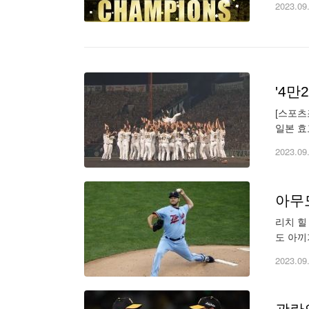
2023.09
'4만
[스포츠
일본 효
지막 남
2023.09
아무
리치 힐
도 아끼
때문이다
2023.09