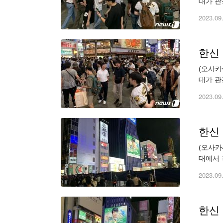
대가 관
압사 및 
2023.09
한신
(오사카
대가 관
압사 및 
2023.09
한신
(오사카
대에서 
차량 수
2023.09
한신 