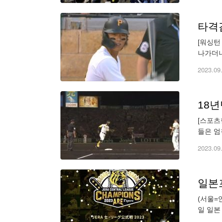
타격감
[워싱턴
나가더니
고 냅다
2023.09
18
[스포츠
들은 엄
구장에서
2023.09
일본
(서울=연
일 일본
유스케의