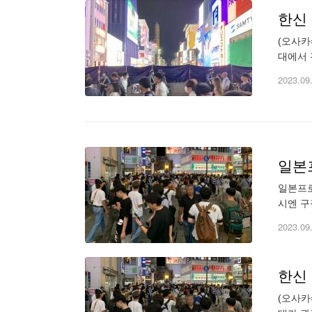
한신
(오사카
대에서 
차량 수
2023.09
일본
일본프로
시엔 구
에 관계
2023.09
한신
(오사카