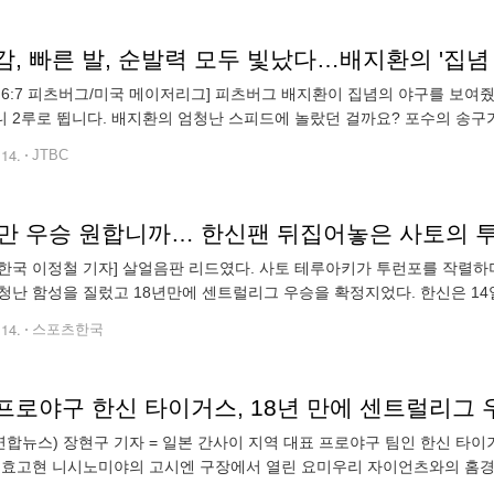
, 빠른 발, 순발력 모두 빛났다…배지환의 '집념 
 6:7 피츠버그/미국 메이저리그] 피츠버그 배지환이 집념의 야구를 보여
 2루로 뜁니다. 배지환의 엄청난 스피드에 놀랐던 걸까요? 포수의 송구가
 뛰어 3루까지 가네요. 배지환이 상대 투수를 괴롭힌 건 1회부터입니다.
.14.
JTBC
년만 우승 원합니까… 한신팬 뒤집어놓은 사토의 투
한국 이정철 기자] 살얼음판 리드였다. 사토 테루아키가 투런포를 작렬하
청난 함성을 질렀고 18년만에 센트럴리그 우승을 확정지었다. 한신은 14
 펼쳐진 2023 NPB리그 요미우리 자이언츠와의 홈경기에서 4-3으로 이겼
.14.
스포츠한국
프로야구 한신 타이거스, 18년 만에 센트럴리그 
합뉴스) 장현구 기자 = 일본 간사이 지역 대표 프로야구 팀인 한신 타이거스가 18년 만
 효고현 니시노미야의 고시엔 구장에서 열린 요미우리 자이언츠와의 홈경기에
 희생플라이와 사토 데루아키의 중월 2점 홈런을 묶어 3득점 해 승패를 