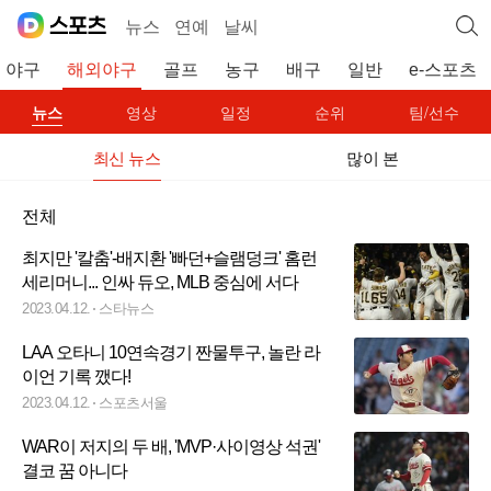
뉴스
연예
날씨
야구
해외야구
골프
농구
배구
일반
e-스포츠
뉴스
영상
일정
순위
팀/선수
최신 뉴스
많이 본
전체
최지만 '칼춤'-배지환 '빠던+슬램덩크' 홈런
세리머니... 인싸 듀오, MLB 중심에 서다
2023.04.12.
스타뉴스
LAA 오타니 10연속경기 짠물투구, 놀란 라
이언 기록 깼다!
2023.04.12.
스포츠서울
WAR이 저지의 두 배, 'MVP·사이영상 석권'
결코 꿈 아니다