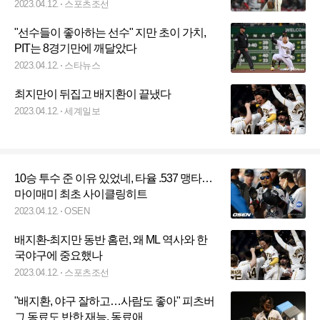
2023.04.12.
스포츠조선
"선수들이 좋아하는 선수" 지만 초이 가치,
PIT는 8경기만에 깨달았다
2023.04.12.
스타뉴스
최지만이 뒤집고 배지환이 끝냈다
2023.04.12.
세계일보
10승 투수 준 이유 있었네, 타율 .537 맹타…
마이매미 최초 사이클링히트
2023.04.12.
OSEN
배지환-최지만 동반 홈런, 왜 ML 역사와 한
국야구에 중요했나
2023.04.12.
스포츠조선
"배지환, 야구 잘하고…사람도 좋아" 피츠버
그 동료도 반한 재능, 동료애