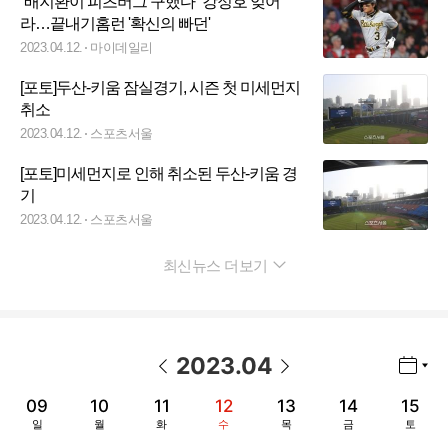
“배지환이 피츠버그 구했다” 강정호 잊어
라…끝내기홈런 '확신의 빠던'
2023.04.12.
마이데일리
[포토]두산-키움 잠실경기, 시즌 첫 미세먼지
취소
2023.04.12.
스포츠서울
[포토]미세먼지로 인해 취소된 두산-키움 경
기
2023.04.12.
스포츠서울
최신뉴스 더보기
펼치기
2023
.
04
년월 선택 열기/닫기
이전 날짜
다음 날짜
09
10
11
12
13
14
15
일
월
화
수
목
금
토