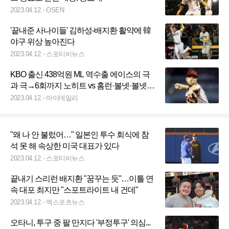
2023.04.12.
OSEN
'끝내준 사나이들' 김하성-배지환 활약에 韓
야구 위상 높아진다
2023.04.12.
스포티비뉴스
KBO 출신 438억원 ML 역수출 에이스의 극
과 극→6회까지 노히트 vs 홈런·볼넷·볼넷
‘강판’
2023.04.12.
마이데일리
"왜 나 안 불렀어…" 일본인 투수 회식에 참
석 못 해 속상한 미국 대표가 있다
2023.04.12.
스포티비뉴스
끝내기 스리런 배지환 "꿈꾸는 듯"…이틀 연
속 대포 최지만 "스포트라이트 내 건데"
2023.04.12.
엑스포츠뉴스
오타니, 투구 중 팔 만지다 '부정투구' 의심...