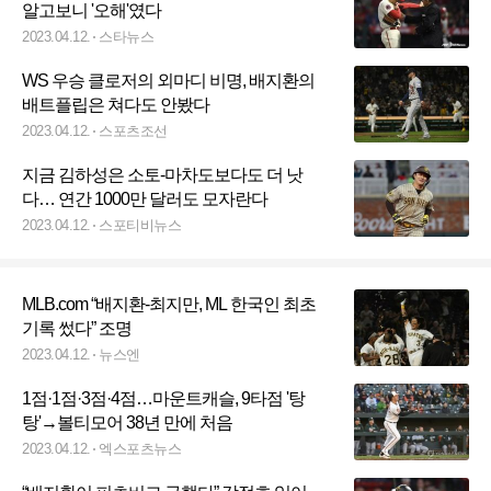
알고보니 '오해'였다
2023.04.12.
스타뉴스
WS 우승 클로저의 외마디 비명, 배지환의
배트플립은 쳐다도 안봤다
2023.04.12.
스포츠조선
지금 김하성은 소토-마차도보다도 더 낫
다… 연간 1000만 달러도 모자란다
2023.04.12.
스포티비뉴스
MLB.com “배지환-최지만, ML 한국인 최초
기록 썼다” 조명
2023.04.12.
뉴스엔
1점·1점·3점·4점…마운트캐슬, 9타점 '탕
탕'→볼티모어 38년 만에 처음
2023.04.12.
엑스포츠뉴스