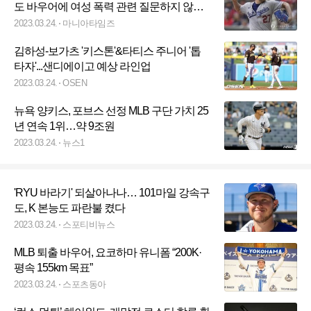
도 바우어에 여성 폭력 관련 질문하지 않았
다
2023.03.24.
마니아타임즈
김하성-보가츠 '키스톤'&타티스 주니어 '톱
타자'...샌디에이고 예상 라인업
2023.03.24.
OSEN
뉴욕 양키스, 포브스 선정 MLB 구단 가치 25
년 연속 1위…약 9조원
2023.03.24.
뉴스1
'RYU 바라기' 되살아나나… 101마일 강속구
도, K 본능도 파란불 켰다
2023.03.24.
스포티비뉴스
MLB 퇴출 바우어, 요코하마 유니폼 “200K·
평속 155km 목표”
2023.03.24.
스포츠동아