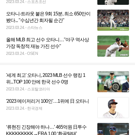
2023.03.24.
스포츠조선
오타니-트라웃 붙은 9회 15분, 최소 650만이
봤다... "수십년간 회자될 순간"
2023.03.24.
스타뉴스
올해 MLB 최고 선수 오타니…"야구 역사상
가장 독창적 재능 가진 선수"
2023.03.24.
OSEN
'세계 최고' 오타니, 2023 MLB 선수 랭킹 1
위...TOP 100 안에 한국 선수 0명
2023.03.24.
스포탈코리아
'2023 메이저리거 100인'…1위에 日 오타니
2023.03.24.
한국경제
‘류현진 긴장해야 하나…’ 465억원 日투수
KKKKKKKKK→ERA 1.00 ‘환골탈태’