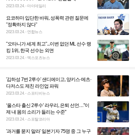
2023.03.24.
마이데일리
요코하마 입단한 바워, 성폭력 관련 질문에
"정확하지 않다"
2023.03.24.
연합뉴스
"오타니가 세계 최고"...이변 없던 ML 선수 랭
킹 1위, 한국 선수는 외면
2023.03.24.
엑스포츠뉴스
'김하성 7번 2루수' 샌디에이고, 양키스·메츠·
다저스도 제친 라인업 파워
2023.03.24.
스포티비뉴스
‘올스타 출신 2루수’ 라우리, 은퇴 선언…”이
제 내 몸의 소리가 들리는 수준”
2023.03.24.
스포탈코리아
'과거를 묻지 말라' 일본기자 75명 중 그 누구