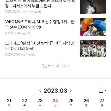
‘컵스 먹튀’ 헤이워드, 개막전 로스터 합류 확
정…다저스에서 부활 노린다
2023.03.24.
스포탈코리아
'WBC MVP' 오타니, MLB 선수 랭킹 1위…한
국 선수 100위 안에 없어
2023.03.24.
뉴스1
오타니도 9실점 1회전 탈락, 日 야구 저력 만
든 '고시엔의 눈물'
2023.03.24.
스타뉴스
최신뉴스 더보기
펼치기
2023
.
03
년월 선택 열기/닫기
이전 날짜
다음 날짜
21
22
23
24
25
26
27
화
수
목
금
토
일
월