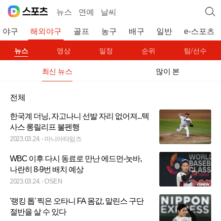
뉴스
연예
날씨
야구
해외야구
골프
농구
배구
일반
e-스포츠
뉴스
영상
일정
순위
팀/선수
최신 뉴스
많이 본
전체
한국계 더닝, 자고나니 선발 자리 없어져...텍
사스 롱릴리프 불펜행
2023.03.24.
마니아타임즈
WBC 이후 다시 동료로 만난 에드먼-눗바,
나란히 8-9번 배치 예상
2023.03.24.
OSEN
'랭킹 톱' 찍은 오타니 FA 몸값, 말린스 구단
절반을 살 수 있다