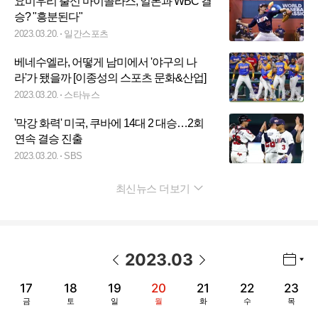
요미우리 출신 마이콜라스, 일본과 WBC 결
승? "흥분된다"
2023.03.20.
일간스포츠
베네수엘라, 어떻게 남미에서 '야구의 나
라'가 됐을까 [이종성의 스포츠 문화&산업]
2023.03.20.
스타뉴스
'막강 화력' 미국, 쿠바에 14대 2 대승…2회
연속 결승 진출
2023.03.20.
SBS
최신뉴스 더보기
펼치기
2023
.
03
년월 선택 열기/닫기
이전 날짜
다음 날짜
17
18
19
20
21
22
23
금
토
일
월
화
수
목