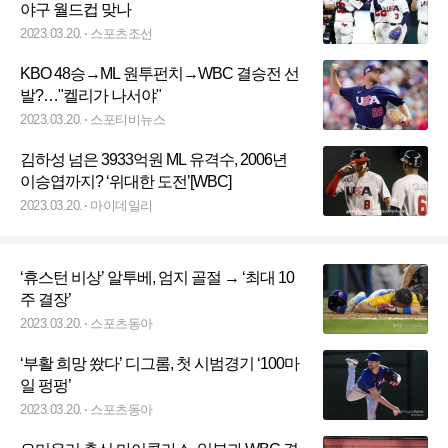
야구 월드컵 맞나
2023.03.20.
스포츠조선
KBO 48승→ML 원투펀치→WBC 결승전 선
발?…"켈리가 나서야"
2023.03.20.
스포티비뉴스
김하성 넘은 3933억원 ML 유격수, 2006년
이승엽까지? ‘위대한 도전’[WBC]
2023.03.20.
마이데일리
‘휴스턴 비상’ 알투베, 엄지 골절 → ‘최대 10
주 결장’
2023.03.20.
스포츠동아
‘부활 희망 쐈다’ 디그롬, 첫 시범경기 ‘100마
일 펑펑’
2023.03.20.
스포츠동아