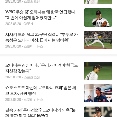
2023.03.20.
스포츠조선
'WBC 우승 꿈' 오타니는 왜 한국 언급했나
"이번에 아쉽게 떨어졌지만…"
2023.03.20.
OSEN
사사키 보러 MLB 23구단 집결… “투수로 가
능성은 오타니 이상, 日에서는 넘버원”
2023.03.20.
스포티비뉴스
오타니는 진심이다.. "우리가 이겨야 한국도
자신감 갖는다"
2023.03.20.
스포츠조선
쇼호스트도 아닌데…'오타니 효과' 받은 체
코 모자, 완판 행진
2023.03.20.
스포티비뉴스
결승 가면 '투타겸업'?…오타니의 의욕 "불
펜 등판 하고 싶다" [WBC]