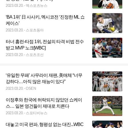
2023.03.20.
엑스포츠뉴스
‘BA 1위’ 日 사사키, 멕시코전 ‘진정한 ML 쇼
케이스’
2023.03.20.
스포츠동아
터너 홈런-타점 1위, 전설의 타격 비법 전수
받고 MVP 노크[WBC]
2023.03.20.
스포츠조선
‘유일한 무패’ 사무라이 재팬, 美매체 “너무
강하다…아직 많은 재능이 있다”
2023.03.20.
OSEN
이정후와 한국에 허락되지 않았던 쇼케이
스… 일본 영건들이 제대로 치른다
2023.03.20.
스포티비뉴스
대놓고 미국 편파, 형평성 없는 대진...WBC