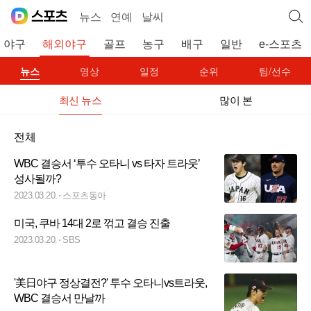
뉴스
연예
날씨
야구
해외야구
골프
농구
배구
일반
e-스포츠
뉴스
영상
일정
순위
팀/선수
최신 뉴스
많이 본
전체
WBC 결승서 ‘투수 오타니 vs 타자 트라웃’
성사될까?
2023.03.20.
스포츠동아
미국, 쿠바 14대 2로 꺾고 결승 진출
2023.03.20.
SBS
'美日야구 정상결전?' 투수 오타니vs트라웃,
WBC 결승서 만날까