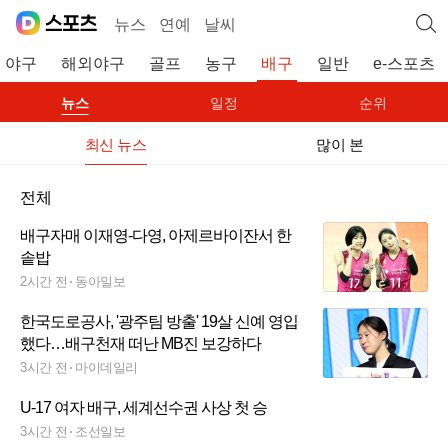
뉴스
연예
날씨
야구
해외야구
골프
농구
배구
일반
e-스포츠
뉴스
일정
순위
최신 뉴스
많이 본
전체
배구자매 이재영-다영, 아제르바이잔서 한
솥밥
2시간 전
동아일보
한국도로공사, '광주팀 방출' 19살 신예 영입
했다…배구천재 떠난 MB진 보강하다
3시간 전
마이데일리
U-17 여자 배구, 세계선수권 사상 첫 승
3시간 전
조선일보