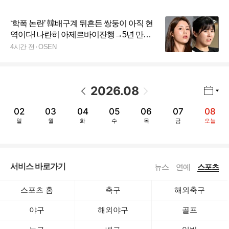
‘학폭 논란’ 韓배구계 뒤흔든 쌍둥이 아직 현
역이다! 나란히 아제르바이잔행→5년 만에
한솥밥 확정
4시간 전
OSEN
2026
.
08
년월 선택 열기/닫기
이전 날짜
다음 날짜
02
03
04
05
06
07
08
일
월
화
수
목
금
오늘
서비스 바로가기
뉴스
연예
스포츠
스포츠 홈
축구
해외축구
야구
해외야구
골프