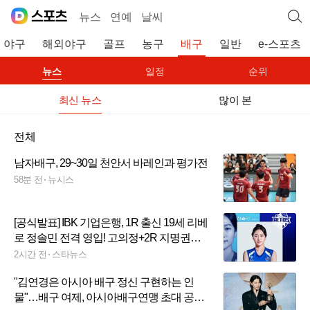
뉴스
연예
날씨
야구
해외야구
골프
농구
배구
일반
e-스포츠
뉴스
일정
순위
최신 뉴스
많이 본
전체
남자배구, 29~30일 천안서 바레인과 평가전
58분 전
뉴시스
[공식발표] IBK 기업은행, 1R 출신 19세 리베
로 정솔민 전격 영입! 고의정+2R 지명권과
바꿨다
2시간 전
스타뉴스
"김연경은 아시아 배구 정신 구현하는 인
물"…배구 여제, 아시아배구연맹 초대 공로