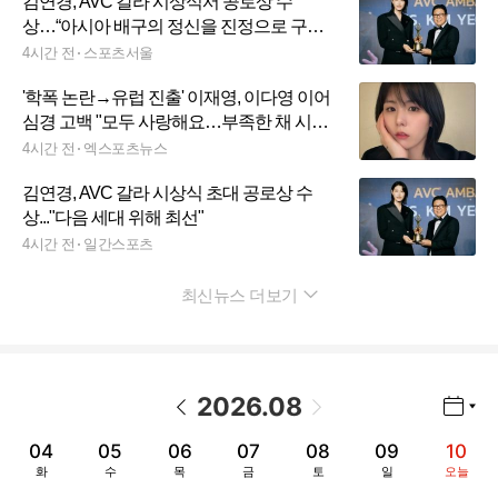
김연경, AVC 갈라 시상식서 공로상 수
상…“아시아 배구의 정신을 진정으로 구현
하는 인물”
4시간 전
스포츠서울
'학폭 논란→유럽 진출' 이재영, 이다영 이어
심경 고백 "모두 사랑해요…부족한 채 시작
하는 것도 용기"
4시간 전
엑스포츠뉴스
김연경, AVC 갈라 시상식 초대 공로상 수
상..."다음 세대 위해 최선"
4시간 전
일간스포츠
최신뉴스 더보기
펼치기
2026
.
08
년월 선택 열기/닫기
이전 날짜
다음 날짜
04
05
06
07
08
09
10
화
수
목
금
토
일
오늘