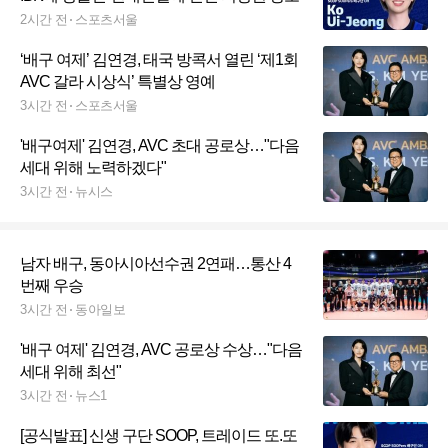
2시간 전
스포츠서울
‘배구 여제’ 김연경, 태국 방콕서 열린 ‘제1회
AVC 갈라 시상식’ 특별상 영예
3시간 전
스포츠서울
'배구여제' 김연경, AVC 초대 공로상…"다음
세대 위해 노력하겠다"
3시간 전
뉴시스
남자 배구, 동아시아선수권 2연패…통산 4
번째 우승
3시간 전
동아일보
'배구 여제' 김연경, AVC 공로상 수상…"다음
세대 위해 최선"
3시간 전
뉴스1
[공식발표] 신생 구단 SOOP, 트레이드 또.또