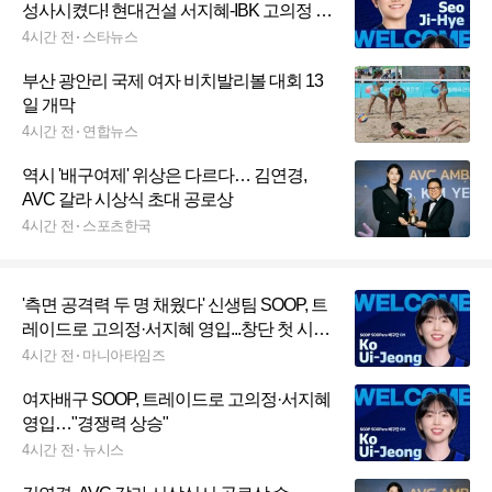
성사시켰다! 현대건설 서지혜-IBK 고의정 추
가 영입... 19세 리베로+2R 지명권 두 장 포기
4시간 전
스타뉴스
부산 광안리 국제 여자 비치발리볼 대회 13
일 개막
4시간 전
연합뉴스
역시 '배구여제' 위상은 다르다… 김연경,
AVC 갈라 시상식 초대 공로상
4시간 전
스포츠한국
'측면 공격력 두 명 채웠다' 신생팀 SOOP, 트
레이드로 고의정·서지혜 영입...창단 첫 시즌
담금질
4시간 전
마니아타임즈
여자배구 SOOP, 트레이드로 고의정·서지혜
영입…"경쟁력 상승"
4시간 전
뉴시스