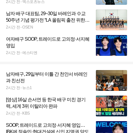
상 수상 쾌거 [오피셜]
2시간 전
엑스포츠뉴스
남자 배구 대표팀, 29~30일 바레인과 수교
50주년 기념 평가전 “LA 올림픽 출전 위한
빌드업”
2시간 전
OSEN
여자배구 SOOP, 트레이드로 고의정·서지혜
영입
2시간 전
에스티엔
남자배구, 29일부터 이틀 간 천안서 바레인
과 친선전
2시간 전
뉴스1
[영상] 16살 손서연 등 한국 배구 미친 경기
력, 세계 3위 이탈리아 완파
2시간 전
KBS
SOOP, 트레이드로 고의정·서지혜 영입…
IBK에 정솔민·현대건설에 신인 지명권 양도