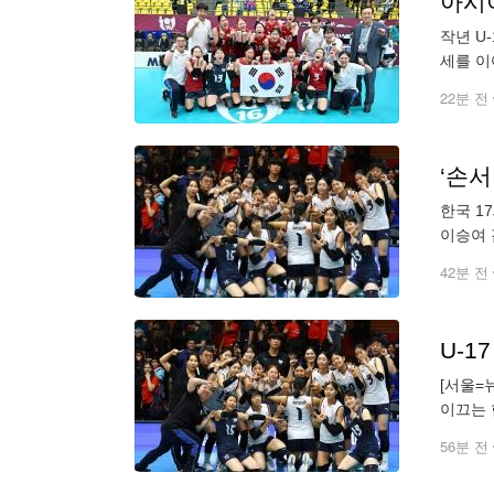
작년 U
세를 이
데스에서
22분 전
‘손서
한국 1
이승여 
자 세계
42분 전
U-1
[서울=
이끄는 
푸에르토리
56분 전