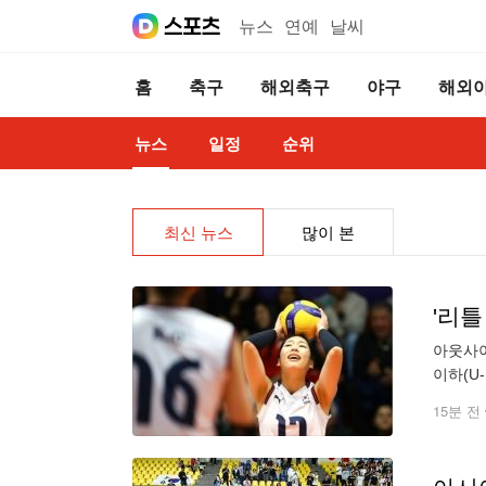
뉴스
연예
날씨
홈
축구
해외축구
야구
해외
뉴스
일정
순위
최신 뉴스
많이 본
'리틀
아웃사이
이하(U
한국은 
15분 전