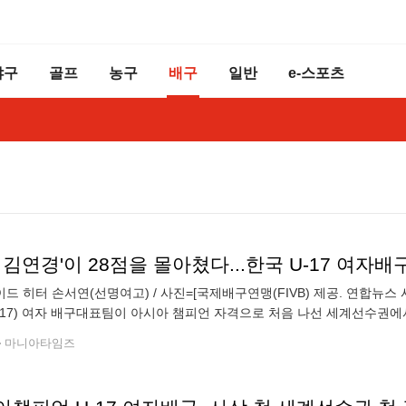
야구
골프
농구
배구
일반
e-스포츠
 김연경'이 28점을 몰아쳤다...한국 U-17 여자
드 히터 손서연(선명여고) / 사진=[국제배구연맹(FIVB) 제공. 연합뉴스 
-17) 여자 배구대표팀이 아시아 챔피언 자격으로 처음 나선 세계선수권
7일(한국시간) 칠레 로스 안데스의 리세오 믹스토 체육관에서 열린 2026
마니아타임즈