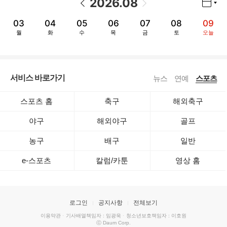
2026
.
08
03
04
05
06
07
08
09
월
화
수
목
금
토
오늘
서비스 바로가기
뉴스
연예
스포츠
스포츠 홈
축구
해외축구
야구
해외야구
골프
농구
배구
일반
e-스포츠
칼럼/카툰
영상 홈
로그인
공지사항
전체보기
이용약관
·
기사배열책임자 : 임광욱
·
청소년보호책임자 : 이호원
ⓒ Daum Corp.