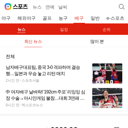
뉴스
연예
날씨
야구
해외야구
골프
농구
배구
일반
e-스포츠
뉴스
일정
순위
최신 뉴스
많이 본
전체
남자배구대표팀, 중국 3-0 격파하며 결승
행…일본과 우승 놓고 리턴 매치
2시간 전
스포츠서울
中 여자배구 날벼락! '192cm 주포' 리잉잉 심
장 수술→아시안게임 불참…대회 3연패 도
전 '노란불'
8시간 전
엑스포츠뉴스
년월 선택 열기/닫기
이전 날짜
다음 날짜