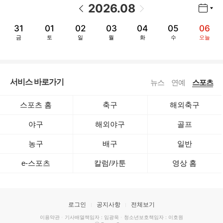
2026
.
08
년월 선택 열기/닫기
이전 날짜
다음 날짜
31
01
02
03
04
05
06
금
토
일
월
화
수
오늘
서비스 바로가기
뉴스
연예
스포츠
스포츠 홈
축구
해외축구
야구
해외야구
골프
농구
배구
일반
e-스포츠
칼럼/카툰
영상 홈
로그인
공지사항
전체보기
이용약관
·
기사배열책임자 : 임광욱
·
청소년보호책임자 : 이호원