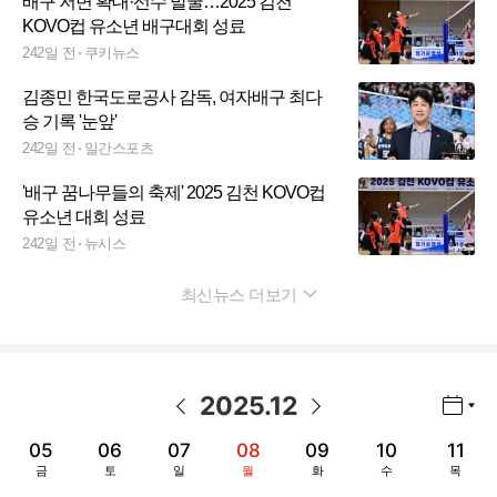
배구 저변 확대·선수 발굴…2025 김천
KOVO컵 유소년 배구대회 성료
242일 전
쿠키뉴스
김종민 한국도로공사 감독, 여자배구 최다
승 기록 '눈앞'
242일 전
일간스포츠
'배구 꿈나무들의 축제' 2025 김천 KOVO컵
유소년 대회 성료
242일 전
뉴시스
최신뉴스 더보기
펼치기
2025
.
12
년월 선택 열기/닫기
이전 날짜
다음 날짜
05
06
07
08
09
10
11
금
토
일
월
화
수
목