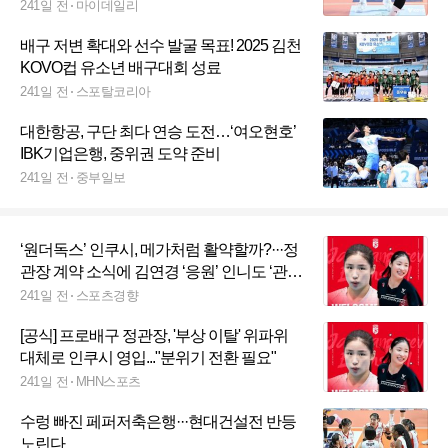
다, 트레이닝 파트 고마워"
241일 전
마이데일리
배구 저변 확대와 선수 발굴 목표! 2025 김천
KOVO컵 유소년 배구대회 성료
241일 전
스포탈코리아
대한항공, 구단 최다 연승 도전…‘여오현호’
IBK기업은행, 중위권 도약 준비
241일 전
중부일보
‘원더독스’ 인쿠시, 메가처럼 활약할까?···정
관장 계약 소식에 김연경 ‘응원’ 인니도 ‘관
심’
241일 전
스포츠경향
[공식] 프로배구 정관장, '부상 이탈' 위파위
대체로 인쿠시 영입..."분위기 전환 필요"
241일 전
MHN스포츠
수렁 빠진 페퍼저축은행···현대건설전 반등
노린다