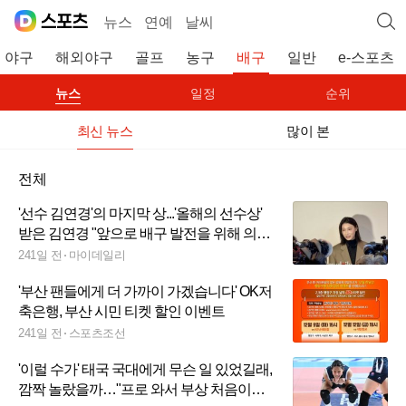
뉴스
연예
날씨
야구
해외야구
골프
농구
배구
일반
e-스포츠
뉴스
일정
순위
최신 뉴스
많이 본
전체
'선수 김연경'의 마지막 상...'올해의 선수상'
받은 김연경 "앞으로 배구 발전을 위해 의미
있는 일 하겠다"
241일 전
마이데일리
'부산 팬들에게 더 가까이 가겠습니다' OK저
축은행, 부산 시민 티켓 할인 이벤트
241일 전
스포츠조선
'이럴 수가' 태국 국대에게 무슨 일 있었길래,
깜짝 놀랐을까…"프로 와서 부상 처음이었