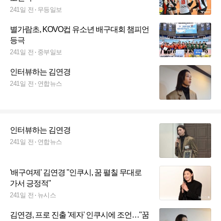
241일 전
무등일보
별가람초, KOVO컵 유소년 배구대회 챔피언
등극
241일 전
중부일보
인터뷰하는 김연경
241일 전
연합뉴스
인터뷰하는 김연경
241일 전
연합뉴스
'배구여제' 김연경 "인쿠시, 꿈 펼칠 무대로
가서 긍정적"
241일 전
뉴시스
김연경, 프로 진출 '제자' 인쿠시에 조언…"꿈