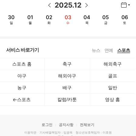
2025
.
12
년월 선택 열기/닫기
이전 날짜
다음 날짜
30
01
02
03
04
05
06
일
월
화
수
목
금
토
서비스 바로가기
뉴스
연예
스포츠
스포츠 홈
축구
해외축구
야구
해외야구
골프
농구
배구
일반
e-스포츠
칼럼/카툰
영상 홈
로그인
공지사항
전체보기
이용약관
·
기사배열책임자 : 임광욱
·
청소년보호책임자 : 이호원