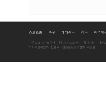
스포츠홈
축구
해외축구
야구
해외야
다음뉴스 서비스안내
·
24시간 뉴스센터
·
공지사항
·
서비스
기사배열책임자 : 임광욱
·
청소년보호책임자 : 이호원