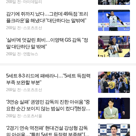
했다, 선수들 선방했다" [MD수원]
269일 전
마이데일리
감기에 쥐까지 났다…그런데 49득점 '트리
플크라운'을 해냈다! "대단하다는 말밖에"
269일 전
스포츠조선
'실바'에 엇갈린 희비…이영택 GS 감독 "정
말 대단하단 말 밖에"
269일 전
연합뉴스
5세트 8-3 리드에 패배라니…"5세트 득점력
부족 보완할 부분"
269일 전
스포츠조선
‘3연승 실패’ 권영민 감독의 진한 아쉬움 “중
요한 순간 보이지 않는 범실이 컸다”[현장인
터뷰]
269일 전
스포츠서울
‘2경기 연속 역전패’ 현대건설 강성형 감독
의 아쉬움…“특히 5세트 득점력 부족해” [MK