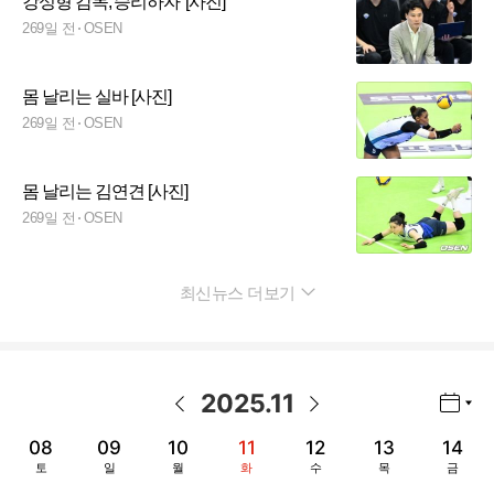
강성형 감독,'승리하자' [사진]
269일 전
OSEN
몸 날리는 실바 [사진]
269일 전
OSEN
몸 날리는 김연견 [사진]
269일 전
OSEN
최신뉴스 더보기
펼치기
2025
.
11
년월 선택 열기/닫기
이전 날짜
다음 날짜
08
09
10
11
12
13
14
토
일
월
화
수
목
금