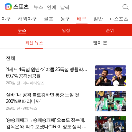
뉴스
연예
날씨
야구
해외야구
골프
농구
배구
일반
e-스포츠
뉴스
일정
순위
최신 뉴스
많이 본
전체
'4세트 4득점 원맨쇼' 야쿱 25득점 맹활약…
69.7% 공격성공률
269일 전
마니아타임즈
실바 "내 공격 블로킹하면 통증 느낄 것…
200%로 때리니까"
269일 전
연합뉴스
'승승패패패→승패승패패' 오늘도 졌는데,
감독은 왜 박수 보냈나 "1R 이 정도 생각 못