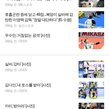
현장]
269일 전
MK스포츠
호흡곤란 증세 딛고 49점...복덩이 실바에 감
탄한 이영택 감독 "정말 대단하다" [IS 수원]
269일 전
일간스포츠
우수민,'거침없는 공격' [사진]
269일 전
OSEN
실바,'강타' [사진]
269일 전
OSEN
김다인,'내 토스를 받아' [사진]
269일 전
OSEN
카리,'받아라' [사진]