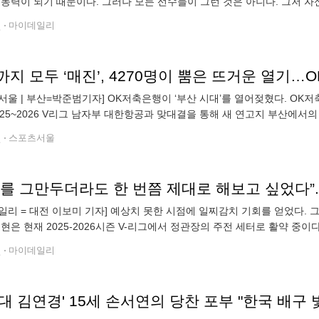
 동력이 되기 때문이다. 그러나 모든 선수들이 그런 것은 아니다. 그저 
만을 목표로 삼는 선수들도 있다. 폴란드-이탈리아-일본을 거쳐 V-리그에
전
마이데일리
서울 | 부산=박준범기자] OK저축은행이 ‘부산 시대’를 열어젖혔다. OK
025~2026 V리그 남자부 대한항공과 맞대결을 통해 새 연고지 부산에서
코어 1-3으로 패했다. OK저축은행은 경기도 안산에서 부산으로 연고지를
전
스포츠서울
일리 = 대전 이보미 기자] 예상치 못한 시점에 일찌감치 기회를 얻었다. 
서현은 현재 2025-2026시즌 V-리그에서 정관장의 주전 세터로 활약 중
서현에게 기회가 찾아왔다. 최서현은 이를 놓치지 않았다. 그도 그럴 것이
전
마이데일리
대 김연경' 15세 손서연의 당찬 포부 "한국 배구 