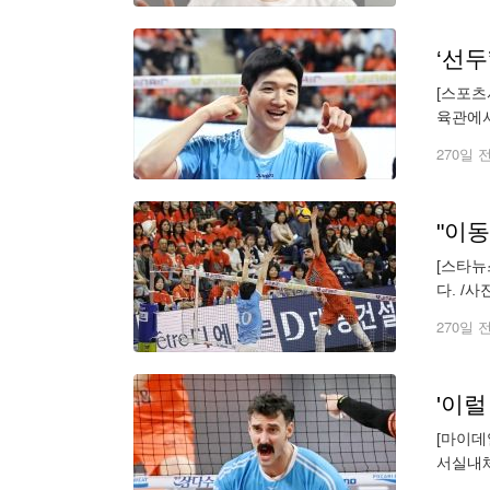
[스포츠
육관에서
공률은 
270일 
"이동
[스타뉴
다. /
을 위해
270일 
[마이데
서실내체
62.2