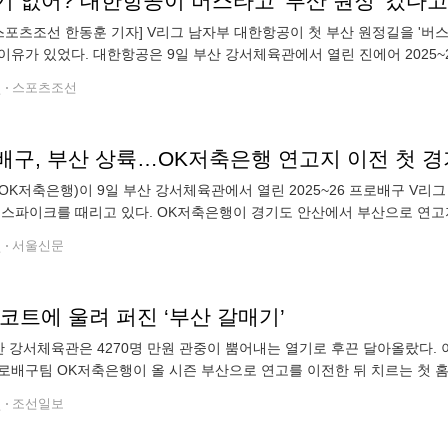
기 없어? 대한항공이 버스타고 '부산 원정' 갔다고
스포츠조선 한동훈 기자] V리그 남자부 대한항공이 첫 부산 원정길을 '버
이유가 있었다. 대한항공은 9일 부산 강서체육관에서 열린 진에어 2025~
승리했다. 부산에서 V리그가 처음으로
전
스포츠조선
배구, 부산 상륙…OK저축은행 연고지 이전 첫 
OK저축은행)이 9일 부산 강서체육관에서 열린 2025~26 프로배구 V
 스파이크를 때리고 있다. OK저축은행이 경기도 안산에서 부산으로 연고
함 4270명의 관중이 몰려 만원사례를 이뤘다. OK저축은행이 1-3으로 졌
전
서울신문
코트에 울려 퍼진 ‘부산 갈매기’
산 강서체육관은 4270명 만원 관중이 뿜어내는 열기로 후끈 달아올랐다. 이
로배구팀 OK저축은행이 올 시즌 부산으로 연고를 이전한 뒤 치르는 첫 
산시는 비(非) 수도권 지역 최초로 4대 스포츠(야구·축구·농구·배구) 구단
전
조선일보