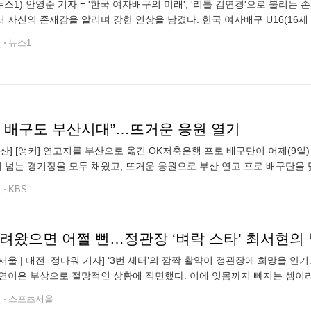
뉴스1) 안영준 기자 = '한국 여자배구의 미래', '리틀 김연경'으로 불리는 
 자신의 존재감을 알리며 강한 인상을 남겼다. 한국 여자배구 U16(16세
 결승전에서 대만에 세트스코어 3-2(26-28 25-21 25-1
전
뉴스1
제 배구도 부산시대”…뜨거운 응원 열기
 부산] [앵커] 연고지를 부산으로 옮긴 OK저축은행 프로 배구단이 어제(9일
이 넘는 경기장을 모두 채웠고, 뜨거운 응원으로 부산 연고 프로 배구단을 
은행 배구단의 첫 안방 경기가 열린 부산 강서실내체육관. 경기 시작 전부
전
KBS
서울 | 대전=정다워 기자] ‘3번 세터’의 깜짝 활약이 정관장에 희망을 안기
연이은 부상으로 절망적인 상황에 직면했다. 이에 잇몸까지 빠지는 셈이라
하며 기대 이상의 성적을 거뒀다. 원동력은 3번 세터 최서현(20)의 기대 
전
스포츠서울