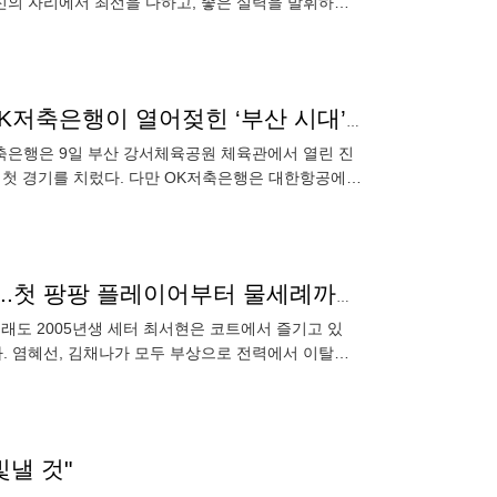
자신의 자리에서 최선을 다하고, 좋은 실력을 발휘하는
 상륙한 베논도
입석까지 모두 ‘매진’, 4270명이 뿜은 뜨거운 열기…OK저축은행이 열어젖힌 ‘부산 시대’, 흥행 예감[SS현장]
저축은행은 9일 부산 강서체육공원 체육관에서 열린 진
의 첫 경기를 치렀다. 다만 OK저축은행은 대한항공에
“배구를 그만두더라도 한 번쯤 제대로 해보고 싶었다”...첫 팡팡 플레이어부터 물세례까지 ‘최서현의 날’ [MD대전]
그래도 2005년생 세터 최서현은 코트에서 즐기고 있
이다. 염혜선, 김채나가 모두 부상으로 전력에서 이탈하
 최
빛낼 것"