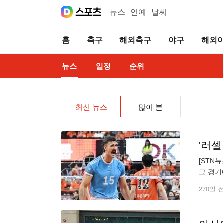
뉴스
연예
날씨
홈
축구
해외축구
야구
해외
뉴스
일정
순위
최신 뉴스
많이 본
'러셀
[STN
그 경기에
기록하게
270일 