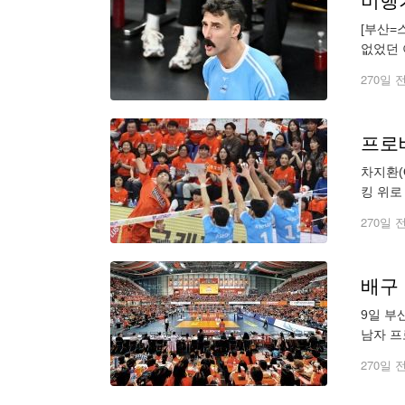
비행
[부산=
없었던 
대1로 
270일 
프로
차지환(
킹 위로
입석 포
270일 
배구 
9일 부
남자 프
서, 부
270일 