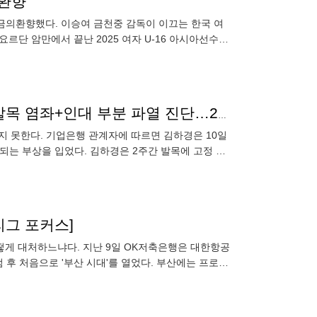
의환향
이 금의환향했다. 이승여 금천중 감독이 이끄는 한국 여
요르단 암만에서 끝난 2025 여자 U-16 아시아선수권
별
이소영 이어 또 ‘부상 악령’ 기업은행 초비상, 김하경 발목 염좌+인대 부분 파열 진단…2R 위기 직면
서지 못한다. 기업은행 관계자에 따르면 김하경은 10일
되는 부상을 입었다. 김하경은 2주간 발목에 고정 장
못하고
리그 포커스]
 어떻게 대처하느냐다. 지난 9일 OK저축은행은 대한항공
범 후 처음으로 '부산 시대'를 열었다. 부산에는 프로야