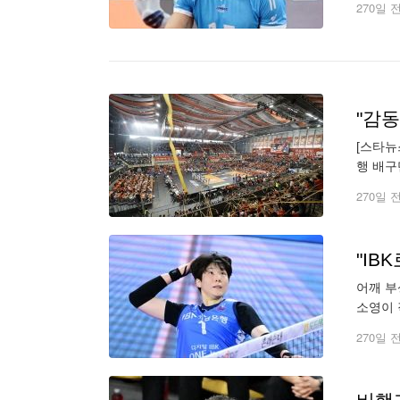
270일 
"감동
[스타뉴
행 배구
축은행 
270일 
"IB
어깨 부
소영이 
마음이다
270일 