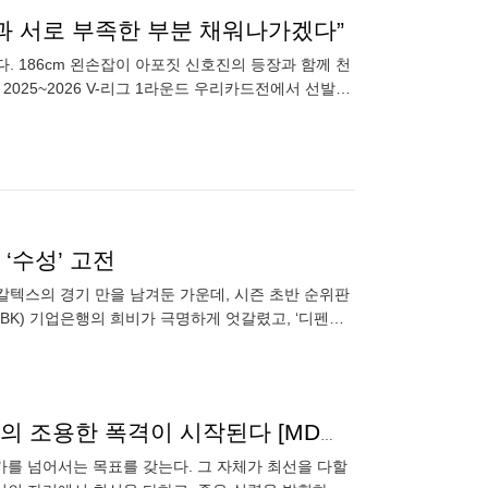
과 서로 부족한 부분 채워나가겠다”
. 186cm 왼손잡이 아포짓 신호진의 등장과 함께 천
025~2026 V-리그 1라운드 우리카드전에서 선발로
‘수성’ 고전
) 칼텍스의 경기 만을 남겨둔 가운데, 시즌 초반 순위판
BK) 기업은행의 희비가 극명하게 엇갈렸고, ‘디펜딩
로
“그림자처럼 살고 싶습니다” 독특한 캐릭터의 베논, 그의 조용한 폭격이 시작된다 [MD더발리볼]
가를 넘어서는 목표를 갖는다. 그 자체가 최선을 다할