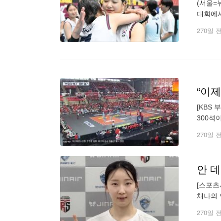
(서울=
대회에서
열린 대회
270일 
“이
[KBS
300석
OK저축
270일 
[스포츠
채나의 
로 마감
270일 