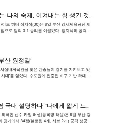
‘선두’ 대한항공 이끄는 캡틴 정지석 “흔들리는 리시브는 나의 숙제, 이겨내는 힘 생긴 것 같다”[현장인터뷰]
사이드 히터 정지석(30)은 9일 부산 강서체육공원 체
득점으로 팀의 3-1 승리를 이끌었다. 정지석의 공격 성
부산 원정길'
산 강서실내체육관을 찾은 관중들이 경기를 지켜보고 있
 시대'를 열었다. 수도권에 편중된 배구 기반 확대 등
 홈 개막전을
'이럴 수가' 용인→부산 6시간 버스 문제없나, 美 콧수염 국대 설명하다 "나에게 짧게 느껴진다, 그래도 2시간으로 줄어들면"
 외국인 선수 카일 러셀(등록명 러셀)은 9일 부산 강
 경기에서 34점(블로킹 4개, 서브 2개) 공격 성공률