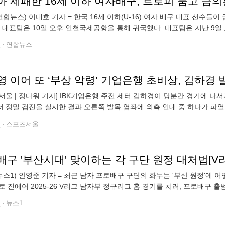
아 제패한 16세 이하 여자배구, 트로피 품고 금
연합뉴스) 이대호 기자 = 한국 16세 이하(U-16) 여자 배구 대표 선수들
16 대표팀은 10일 오후 인천국제공항을 통해 귀국했다. 대표팀은 지난 9일 
승전에서 대만을 풀세트 접전 끝에 3-2로 제압하고 우승했다. 한국 연령
전
연합뉴스
서울 | 정다워 기자] IBK기업은행 주전 세터 김하경이 당분간 경기에 나
 정밀 검진을 실시한 결과 오른쪽 발목 염좌에 외측 인대 중 하나가 파열
용한 뒤 경과에 따라 치료를 받을 예정이다. 향후 2주는 경기에 나서지 
전
스포츠서울
구 '부산시대' 맞이하는 각 구단 원정 대처법[V
뉴스1) 안영준 기자 = 최근 남자 프로배구 구단의 화두는 '부산 원정'에
로 진에어 2025-26 V리그 남자부 정규리그 홈 경기를 치러, 프로배구 출
 자이언츠, 프로축구 부산 아이파크, 프로농구 부산 KCC 등이 있어 프
전
뉴스1