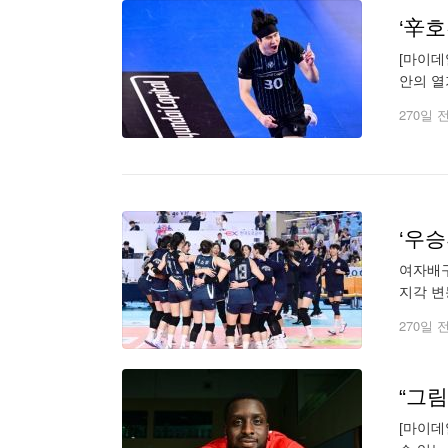
‘辛
[마이데
안의 열
출격해 
270일 
‘우
여자배구
지각 변
챔피언’
270일 
[마이데