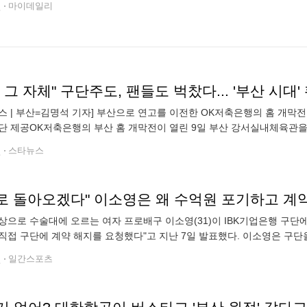
전
마이데일리
 그 자체" 구단주도, 팬들도 벅찼다... '부산 시대
스 | 부산=김명석 기자] 부산으로 연고를 이전한 OK저축은행의 홈 개막전
단 제공OK저축은행의 부산 홈 개막전이 열린 9일 부산 강서실내체육관을 
배구단 제공입석 좌석까지 매진에 4270명의 만원관중, 그리고 배구장에 
전
스타뉴스
K로 돌아오겠다" 이소영은 왜 수억원 포기하고 계약
상으로 수술대에 오르는 여자 프로배구 이소영(31)이 IBK기업은행 구단에
직접 구단에 계약 해지를 요청했다"고 지난 7일 발표했다. 이소영은 구단을
. 더 이상 팀에 도움이 될 수 없는 상황이라고 판단해 계약 해지를 요청했
전
일간스포츠