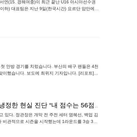
손서연(15. 경해여중)이 최근 끝난 U16 아시아선수권
 이하) 대표팀은 지난 9일(한국시간) 요르단 암만에서
) 첫 안방 경기를 치렀습니다. 부산의 배구 팬들은 4천
맞이했습니다. 보도에 최위지 기자입니다. [리포트]
터 몰
안 데려왔으면 어쩔 뻔…정관장 ‘벼락 스타’ 최서현의 냉정한 현실 진단 “내 점수는 56점, 아직 많이 부족해”[SS현장]
고 있다. 정관장은 개막 전 주전 세터 염혜선, 백업 김
 비관적으로 시즌을 시작했는데 1라운드를 3승 3패
이상