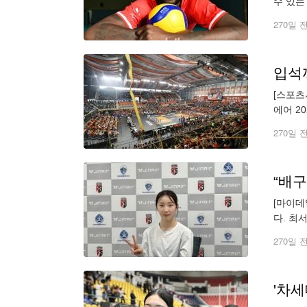
수 있는
것 자체
270일 
[스포츠
에어 2
세트 스
270일 
[마이데
다. 최
면서 최
270일 
'차세