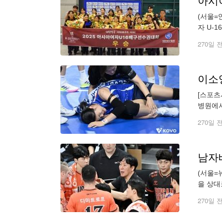
아시
(서울=
자 U-
대회 결
270일 
[스포츠
병원에서
치를 착
270일 
남자배
(서울=
을 상대
구 롯데
270일 