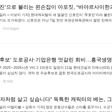
호진’으로 불리는 왼손잡이 아포짓, “바야르사이한
일리 = 이보미 기자] 현대캐피탈의 새 얼굴인 신호진이 ‘辛호진’이라 불린다
기도 뜨거워졌다. 신호진은 지난 7일 천안 유관순체육관에서 열린 진에어 2
17점을 선사했다. 현대캐피탈 이적 이후 개인 한 경기 최다 득점이었다.
전
마이데일리
승후보’ 도로공사·기업은행 엇갈린 희비…흥국생명 
 2025∼2026시즌 V리그 1라운드 일정이 11일 현대건설과 지에스(GS
동이 심상치 않다. 개막 전 우승후보로 꼽힌 한국도로공사와 아이비케이(I
 흥국생명은 고전을 면치 못하고 있다. 10일 기준 여자부 순위를 보면, 도
전
한겨레
일리 더발리볼 = 김희수 기자] 많은 운동선수들은 스타를 꿈꾸거나, 누군