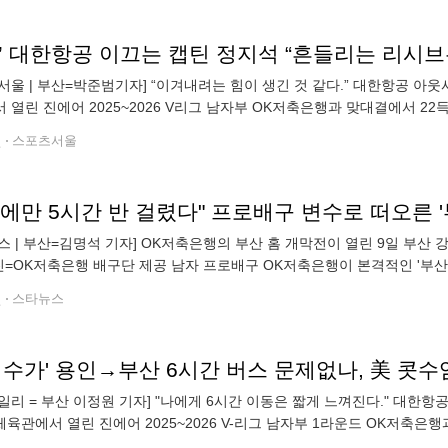
서울 | 부산=박준범기자] “이겨내려는 힘이 생긴 것 같다.” 대한항공 아웃
 열린 진에어 2025~2026 V리그 남자부 OK저축은행과 맞대결에서 22
68%였다. 대한항공은 3연승을 질주, 선두 자리를 꿰찼다. 경기 후 정
전
스포츠서울
에만 5시간 반 걸렸다" 프로배구 변수로 떠오른 '
스 | 부산=김명석 기자] OK저축은행의 부산 홈 개막전이 열린 9일 부
사진=OK저축은행 배구단 제공 남자 프로배구 OK저축은행이 본격적인 '부산
 안산을 떠나 부산으로 연고 이전한 뒤, 부산 강서실내체육관에서 시즌 첫
전
스타뉴스
일리 = 부산 이정원 기자] "나에게 6시간 이동은 짧게 느껴진다." 대한항공
육관에서 열린 진에어 2025~2026 V-리그 남자부 1라운드 OK저축은행과
2%로 맹활약하며 팀의 3-1 승리에 기여했다. 덕분에 대한항공은 승점