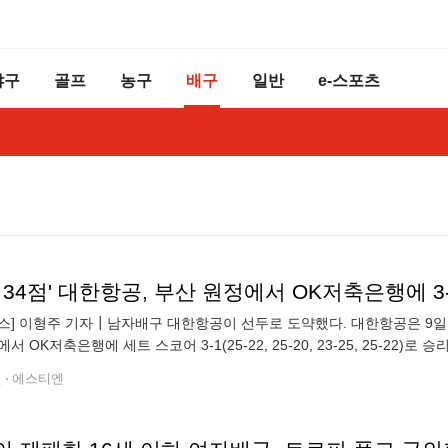
야구
골프
농구
배구
일반
e-스포츠
 34점' 대한항공, 부산 원정에서 OK저축은행에 
뉴스] 이형주 기자┃남자배구 대한항공이 선두로 도약했다. 대한항공은 9일 부
서 OK저축은행에 세트 스코어 3-1(25-22, 25-20, 23-25, 25-22
 됐다. 승점 12점을 찍은 대한항공은 리그 1위에
전
에스티엔