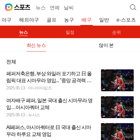
뉴스
연예
날씨
야구
해외야구
골프
농구
배구
일반
e-스포츠
뉴스
일정
순위
최신 뉴스
많이 본
전체
페퍼저축은행, 부상 와일러 포기하고 日 올
림픽 대표 시마무라 영입... "중앙 공격력 기
대"
2025.05.13.
마니아타임즈
여자배구 페퍼, 일본 국대 출신 시마무라 영
입…아시아쿼터 교체
2025.05.13.
뉴시스
AI페퍼스, 아시아쿼터로 日 국대 출신 시마
무라 하루요 교체 영입