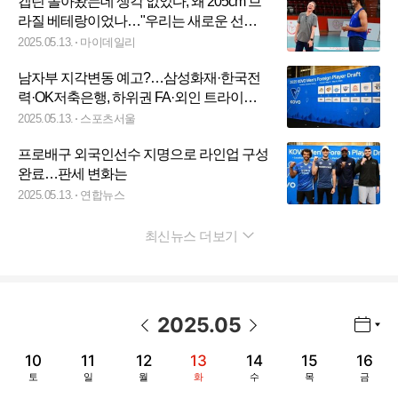
캡틴 돌아왔는데 생각 없었다, 왜 205cm 브
라질 베테랑이었나…"우리는 새로운 선수,
새로운 시즌을 갈망했다"
2025.05.13.
마이데일리
남자부 지각변동 예고?…삼성화재·한국전
력·OK저축은행, 하위권 FA·외인 트라이아
웃으로 나란히 업그레이드
2025.05.13.
스포츠서울
프로배구 외국인선수 지명으로 라인업 구성
완료…판세 변화는
2025.05.13.
연합뉴스
최신뉴스 더보기
펼치기
2025
.
05
년월 선택 열기/닫기
이전 날짜
다음 날짜
10
11
12
13
14
15
16
토
일
월
화
수
목
금