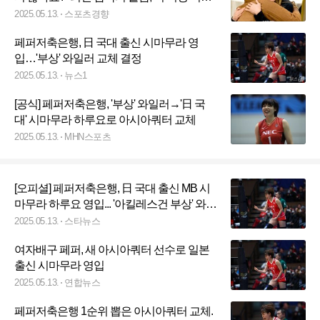
선 안된다···한계 만난 V리그 외인 트라이아
2025.05.13.
스포츠경향
웃
페퍼저축은행, 日 국대 출신 시마무라 영
입…'부상' 와일러 교체 결정
2025.05.13.
뉴스1
[공식] 페퍼저축은행, '부상' 와일러→'日 국
대' 시마무라 하루요로 아시아쿼터 교체
2025.05.13.
MHN스포츠
[오피셜] 페퍼저축은행, 日 국대 출신 MB 시
마무라 하루요 영입... '아킬레스건 부상' 와일
러 대체 선수 빠르게 구했다
2025.05.13.
스타뉴스
여자배구 페퍼, 새 아시아쿼터 선수로 일본
출신 시마무라 영입
2025.05.13.
연합뉴스
페퍼저축은행 1순위 뽑은 아시아쿼터 교체.