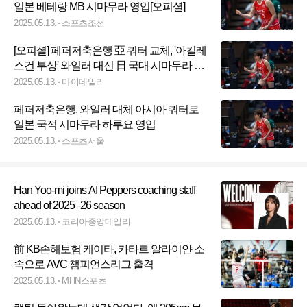
일본 베테랑 MB 시마무라 영입[오피셜]
2025.05.13.
스포츠조선
[오피셜] 페퍼저축은행 亞 쿼터 교체, '아킬레
스건 부상' 와일러 대신 日 국대 시마무라 하
루요 영입
2025.05.13.
마이데일리
페퍼저축은행, 와일러 대체 아시아 쿼터로
일본 국적 시마무라 하루요 영입
2025.05.13.
스포츠서울
Han Yoo-mi joins AI Peppers coaching staff
ahead of 2025–26 season
2025.05.13.
코리아중앙데일리
前 KB손해보험 케이타, 카타르 알라이얀 소
속으로 AVC 챔피언스리그 출격
2025.05.13.
MHN스포츠