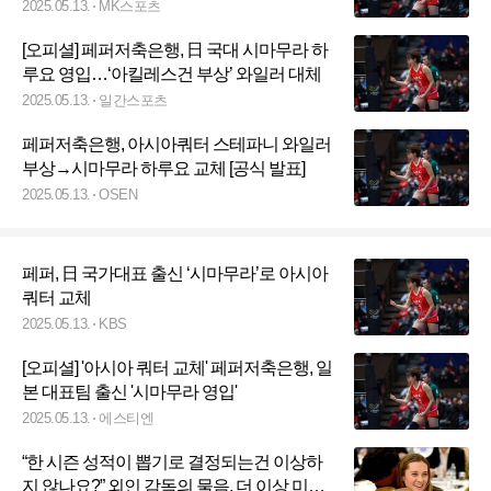
2025.05.13.
MK스포츠
[오피셜] 페퍼저축은행, 日 국대 시마무라 하
루요 영입…‘아킬레스건 부상’ 와일러 대체
2025.05.13.
일간스포츠
페퍼저축은행, 아시아쿼터 스테파니 와일러
부상→시마무라 하루요 교체 [공식 발표]
2025.05.13.
OSEN
페퍼, 日 국가대표 출신 ‘시마무라’로 아시아
쿼터 교체
2025.05.13.
KBS
[오피셜] '아시아 쿼터 교체' 페퍼저축은행, 일
본 대표팀 출신 '시마무라 영입'
2025.05.13.
에스티엔
“한 시즌 성적이 뽑기로 결정되는건 이상하
지 않나요?” 외인 감독의 물음, 더 이상 미뤄