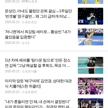
2025.03.23.
MHN스포츠
문성민, 아내도 몰랐던 은퇴 결심→1주일만
'번갯불' 영구결번…왜 그리 급하게 떠났나
[SC비하인드]
2025.03.23.
스포츠조선
'저니맨'에서 최강팀 세터로…황승빈 "내가
옳았음을 입증했다"
2025.03.23.
뉴스1
1년 차에 페퍼를 ‘팀다운 팀으로’ 만든 장소
연 감독 “그냥 해설할 걸 후회도, 목표 더 높
게 잡겠다”[SS인터뷰]
2025.03.23.
스포츠서울
마지막 앞둔 '배구여제' 김연경, 성대한 대관
식 치를까[스한 위클리]
2025.03.23.
스포츠한국
"내가 흔들리면 안 돼, 내 손에서 결정된다"
이게 주장의 책임감인가…정관장 캡틴 세터