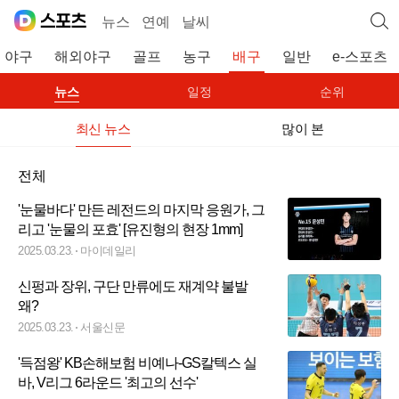
뉴스
연예
날씨
야구
해외야구
골프
농구
배구
일반
e-스포츠
뉴스
일정
순위
최신 뉴스
많이 본
전체
'눈물바다' 만든 레전드의 마지막 응원가, 그
리고 '눈물의 포효' [유진형의 현장 1mm]
2025.03.23.
마이데일리
신펑과 장위, 구단 만류에도 재계약 불발
왜?
2025.03.23.
서울신문
'득점왕' KB손해보험 비예나-GS칼텍스 실
바, V리그 6라운드 '최고의 선수'