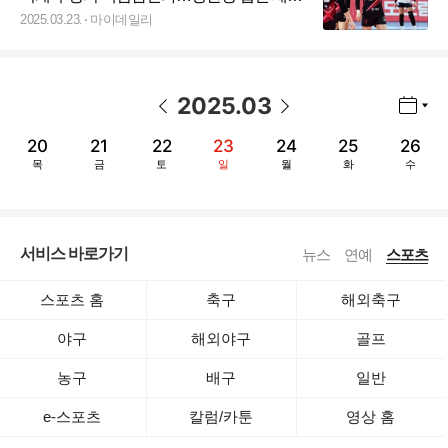
주목, 현대건설 잡으러 간다
2025.03.23.
마이데일리
2025
.
03
년월 선택 열기/닫기
이전 날짜
다음 날짜
20
21
22
23
24
25
26
목
금
토
일
월
화
수
서비스 바로가기
뉴스
연예
스포츠
스포츠 홈
축구
해외축구
야구
해외야구
골프
농구
배구
일반
e-스포츠
칼럼/카툰
영상 홈