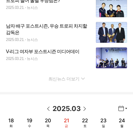
트로피 들어 올릴 우승팀은?
2025.03.21.
뉴시스
남자 배구 포스트시즌, 우승 트로피 차지할
감독은
2025.03.21.
뉴시스
V-리그 여자부 포스트시즌 미디어데이
2025.03.21.
뉴시스
최신뉴스 더보기
펼치기
2025
.
03
년월 선택 열기/닫기
이전 날짜
다음 날짜
18
19
20
21
22
23
24
화
수
목
금
토
일
월