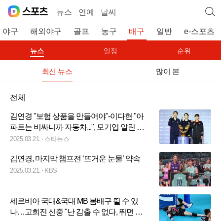
뉴스
연예
날씨
야구
해외야구
골프
농구
배구
일반
e-스포츠
뉴스
일정
순위
최신 뉴스
많이 본
전체
김연경 "보험 상품을 만들어야"-이다현 "아
파트는 비싸니까 자동차...", 모기업 알린 공
약 '우승만 한다면' [미디어데이 현장]
2025.03.21.
스타뉴스
김연경, 마지막 챔프전 ‘뜨거운 눈물’ 약속
2025.03.21.
KBS
세르비아 국대&국대 MB 봄배구 뛸 수 있
나…고희진 신중 "난 감출 수 없다, 뛰면 뛴