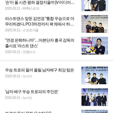
'손'이 올 시즌 왕좌 결정지을까 [V-미디어데
이]
2025.03.21.
MHN스포츠
라스트댄스 앞둔 김연경 “통합 우승으로 마
무리하겠다, PO 3차전까지 꽉 채워서 하
길”[포스트시즌 미디어데이]
2025.03.21.
스포츠서울
"연경 은퇴하니까"…아본단자 흥국 감독의
출사표 '라스트 댄스'
2025.03.21.
연합뉴스
우승 트로피 들어 올릴 남자배구 최강 팀은
2025.03.21.
뉴시스
'남자 배구 우승 트로피의 주인은'
2025.03.21.
뉴시스