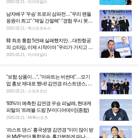
다 하는데 그날 되어봐야" [MD청담]
2025.03.21.
마이데일리
남자배구 '우승' 트로피 삼파전…"우리 팬들
응원이 최고"·"제일 간절해"·"경험 무시 못
해" [미디어데이]
2025.03.21.
엑스포츠뉴스
韓 최초 통합 5연패 실패했지만…대한항공
의 쇼타임, 이제 시작이야 "우리가 가지고 있
는 경험이 있다" [MD청담]
2025.03.21.
마이데일리
"보험 상품이…", "아파트는 비싼데"…모기
업 홍보 제대로 했네! 김연경 라스트댄스, 결
말은?
2025.03.21.
스포츠조선
'93%'이 예측한 김연경 우승 피날레, 현대캐
피탈의 '트레블 드림' [V-미디어데이] (종합)
2025.03.21.
MHN스포츠
‘라스트 댄스’ 흥국생명 김연경 “이미 많이 받
은 MVP보단 통합우승, 홀가분하게 떠나겠