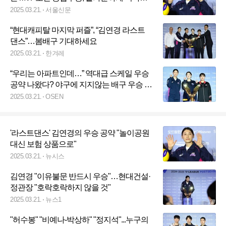
다”
2025.03.21.
서울신문
“현대캐피탈 마지막 퍼즐”, “김연경 라스트
댄스”…봄배구 기대하세요
2025.03.21.
한겨레
“우리는 아파트인데…” 역대급 스케일 우승
공약 나왔다? 야구에 지지않는 배구 우승 공
약 [미디어데이]
2025.03.21.
OSEN
'라스트댄스' 김연경의 우승 공약 "놀이공원
대신 보험 상품으로"
2025.03.21.
뉴시스
김연경 "이유불문 반드시 우승"…현대건설·
정관장 "호락호락하지 않을 것"
2025.03.21.
뉴스1
"허수봉" "비예나-박상하" "정지석"...누구의