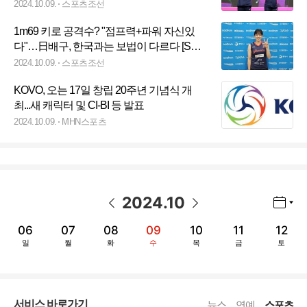
2024.10.09.
스포츠조선
1m69 키로 공격수? "점프력+파워 자신있
다"…日배구, 한국과는 보법이 다르다 [SC
포커스]
2024.10.09.
스포츠조선
KOVO, 오는 17일 창립 20주년 기념식 개
최...새 캐릭터 및 CI-BI 등 발표
2024.10.09.
MHN스포츠
2024
.
10
년월 선택 열기/닫기
이전 날짜
다음 날짜
06
07
08
09
10
11
12
일
월
화
수
목
금
토
서비스 바로가기
뉴스
연예
스포츠