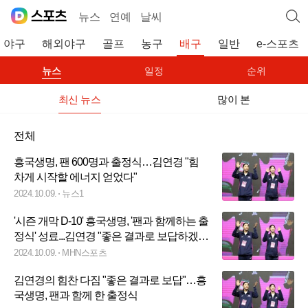
뉴스
연예
날씨
야구
해외야구
골프
농구
배구
일반
e-스포츠
뉴스
일정
순위
최신 뉴스
많이 본
전체
흥국생명, 팬 600명과 출정식…김연경 "힘
차게 시작할 에너지 얻었다"
2024.10.09.
뉴스1
'시즌 개막 D-10' 흥국생명, '팬과 함께하는 출
정식' 성료...김연경 "좋은 결과로 보답하겠
다"
2024.10.09.
MHN스포츠
김연경의 힘찬 다짐 "좋은 결과로 보답"…흥
국생명, 팬과 함께 한 출정식