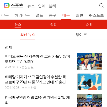
뉴스
연예
날씨
야구
해외야구
골프
농구
배구
일반
e-스포츠
뉴스
일정
순위
최신 뉴스
많이 본
전체
비디오 판독 전 자수하면 ‘그린 카드’... 많이
모으면 무슨 일이?
2024.10.08.
조선일보
베테랑 기자가 쓰고 김연경이 추천한 책…
프로배구 20년 다룬 'V리그 연대기' 출간
2024.10.08.
스포츠한국
한국배구연맹 창립 20주년 기념식 17일 개
최