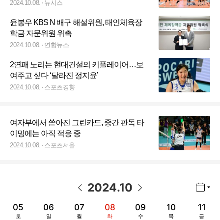
2024.10.08.
뉴시스
윤봉우 KBS N 배구 해설위원, 태인체육장
학금 자문위원 위촉
2024.10.08.
연합뉴스
2연패 노리는 현대건설의 키플레이어…보
여주고 싶다 ‘달라진 정지윤’
2024.10.08.
스포츠경향
여자부에서 쏟아진 그린카드, 중간 판독 타
이밍에는 아직 적응 중
2024.10.08.
스포츠서울
2024
.
10
년월 선택 열기/닫기
이전 날짜
다음 날짜
05
06
07
08
09
10
11
토
일
월
화
수
목
금