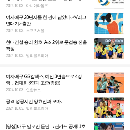
한판 승부
2024.10.03.
마니아타임즈
여자배구 20년사를 한 권에 담았다, <V리그
연대기> 출간
2024.10.03.
스포츠서울
현대건설 승리 환호, A조 2위로 준결승 진출
확정
2024.10.03.
발리볼코리아
여자배구 GS칼텍스, 예선 3연승으로 4강
행…컵대회 3연패 조준(종합)
2024.10.03.
연합뉴스
공격 성공시킨 양효진과 모마.
2024.10.03.
발리볼코리아
[영상] 배구 말로만 듣던 그린카드 공개! 1호