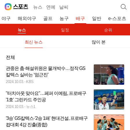
뉴스
연예
날씨
야구
해외야구
골프
농구
배구
일반
e-스포츠
뉴스
일정
순위
최신 뉴스
많이 본
전체
관중은 춤·해설위원은 물개박수…정작 GS
칼텍스 실바는 ‘엄근진’
2024.10.03.
KBS
"터치아웃 맞아요"…페퍼 이예림, 프로배구
'1호' 그린카드 주인공
2024.10.03.
뉴스1
'3승' GS칼텍스·'2승 1패' 현대건설, 프로배구
컵대회 4강 진출(종합)