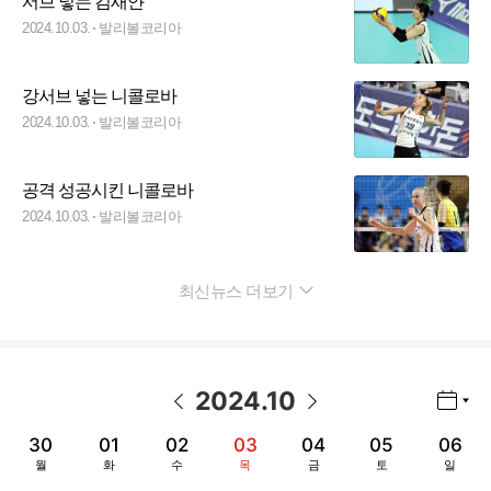
서브 넣는 김새얀
2024.10.03.
발리볼코리아
강서브 넣는 니콜로바
2024.10.03.
발리볼코리아
공격 성공시킨 니콜로바
2024.10.03.
발리볼코리아
최신뉴스 더보기
펼치기
2024
.
10
년월 선택 열기/닫기
이전 날짜
다음 날짜
30
01
02
03
04
05
06
월
화
수
목
금
토
일