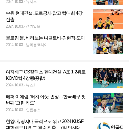
2024.10.03.
뉴시스
수원 현대건설, 도로공사 잡고 컵대회 4강
진출
2024.10.03.
경기일보
블로킹 볼, 바라보는 니콜로바-김현정-모마
2024.10.03.
발리볼코리아
여자배구 GS칼텍스·현대건설, A조 1·2위로
KOVO컵 4강행(종합)
2024.10.03.
뉴스1
페퍼 이예림, '터치 아웃' 인정…한국배구 첫
번째 '그린 카드'
2024.10.03.
연합뉴스
한양대, 명지대 극적으로 꺾고 2024 KUSF
대학배구 U-리그 결승 진출…7일 인하대와