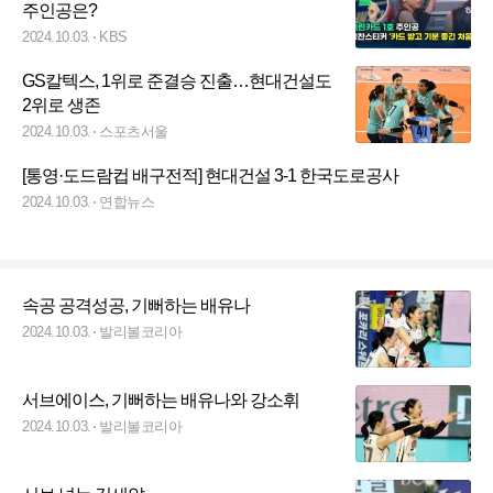
주인공은?
2024.10.03.
KBS
GS칼텍스, 1위로 준결승 진출…현대건설도
2위로 생존
2024.10.03.
스포츠서울
[통영·도드람컵 배구전적] 현대건설 3-1 한국도로공사
2024.10.03.
연합뉴스
속공 공격성공, 기뻐하는 배유나
2024.10.03.
발리볼코리아
서브에이스, 기뻐하는 배유나와 강소휘
2024.10.03.
발리볼코리아