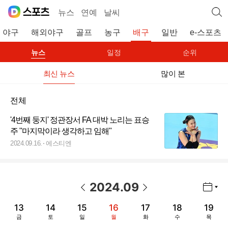
뉴스
연예
날씨
야구
해외야구
골프
농구
배구
일반
e-스포츠
뉴스
일정
순위
최신 뉴스
많이 본
전체
'4번째 둥지' 정관장서 FA 대박 노리는 표승
주 "마지막이라 생각하고 임해"
2024.09.16.
에스티엔
2024
.
09
년월 선택 열기/닫기
이전 날짜
다음 날짜
13
14
15
16
17
18
19
금
토
일
월
화
수
목