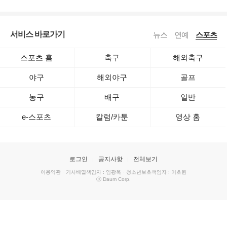
서비스 바로가기
뉴스
연예
스포츠
스포츠 홈
축구
해외축구
야구
해외야구
골프
농구
배구
일반
e-스포츠
칼럼/카툰
영상 홈
로그인
공지사항
전체보기
이용약관
·
기사배열책임자 : 임광욱
·
청소년보호책임자 : 이호원
ⓒ Daum Corp.