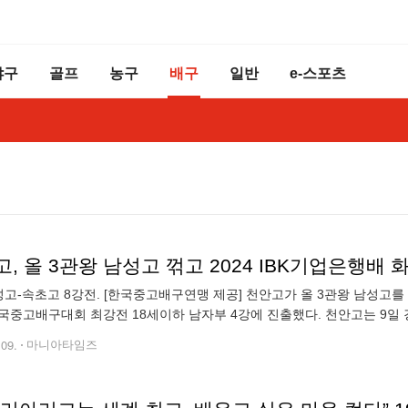
야구
골프
농구
배구
일반
e-스포츠
성고-속초고 8강전. [한국중고배구연맹 제공] 천안고가 올 3관왕 남성고를 
국중고배구대회 최강전 18세이하 남자부 4강에 진출했다. 천안고는 9일
아 5세트 12-14의 최대 고비에서 뒷심을 발휘하며 추격전에 나서 21-19
.09.
마니아타임즈