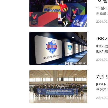
“이탈리
최초로 
턴십 계
2024.09
IBK
IBK기
IBK기
활성화와
2024.09
7년
[OSE
구단은 
년 이후
2024.09