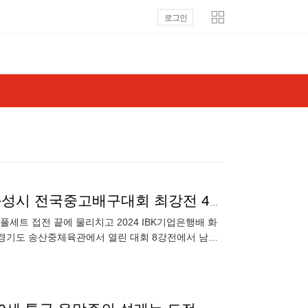
로그인
천안고, 올 3관왕 남성고 꺾고 2024 IBK기업은행배 화성시 전국중고배구대회 최강전 4강 진출
풀세트 접전 끝에 물리치고 2024 IBK기업은행배 화
 경기도 송산중체육관에서 열린 대회 8강전에서 남성
로 역전