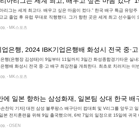
아리그는 세계 최고다. 배우고 싶은 마음이 컸다.” 한국 배구 특급 유망주
고교 졸업 후 유럽 무대로 직행했다. 그가 향한 곳은 세계 최고 선수들이 
약을 체결했던 이우진은 올 시즌을 앞두고는 정식 선수 계약에 성공했다. 2
.09.
MK스포츠
기업은행, 2024 IBK기업은행배 화성시 전국 중·
업은행(은행장 김성태)이 9일부터 11일까지 3일간 화성종합경기타운 실내체
업은행배 화성시 전국 중·고 배구 최강전을 개최한다. 최초로 치러지는 이
 유망주 발굴을 목적으로 개최됐다. 남자부(중학교 8개 팀, 고등학교 8개
.09.
MK스포츠
 만에 일본 향하는 삼성화재, 일본팀 상대 한국 
N=손찬익 기자] 대전 삼성 블루팡스 배구단이 컵대회 및 V리그를 앞두고 
일본 전지훈련을 위해 9일 출국했으며, 6박 7일의 일정으로 15일에 귀국 
 7년 만이며, 훈련 파트너는 20년째 교류 중인 도레이 애로우즈이다. 총 4
.09.
OSEN