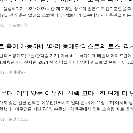
 삼성화재가 2024~2025시즌 재도약을 꿈꾸며 일본으로 전지훈련을 떠
박7일 간의 훈련 일정을 소화한다. 삼성화재가 일본에서 전지훈련을 하는 건
이 애로우스로, 양 팀은 네 차례 연습경기를 한다. 이번 훈련엔 새 외국인
.09.
스포츠경향
로 춤이 가능하네 '파리 동메달리스트의 토스, 리
일리 = 경기도(수원)한혁승 기자] 미국 배구 국가대표 테일러 에이프릴이 
체육관에서 진행된 '2024 한국·이탈리아 남자배구 글로벌 슈퍼매치' 3일차
사 '춤추는 곰돌의 랜덤댄스'에 어린이 팬들이 코트에서 음악에 맞춰 춤을
.09.
마이데일리
 무대' 데뷔 앞둔 이우진 "설렘 크다...한 단계 더 발
가지 않은 길을 선택한 이우진(19·베로 발리 몬차)이 '유럽 무대'에서의
원했다. 이우진은 지난 7·8일 수원실내체육관에서 열린 소속팀 베로 발리
벌 슈퍼매치에 나서 각각 8점(공격성공률 40%)과 9점(공격성공률 31.58
.09.
일간스포츠