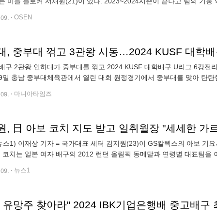
는 미들 블로커 서채원(21)이 있다. 2023~2024시즌이 끝나고 팀의 
했다. 주축 공격수였던 강소휘가 자유계약선수(FA) 자격을 얻어서 한국
.09.
OSEN
, 중부대 꺾고 3관왕 시동…2024 KUSF 대학
배구 2관왕 인하대가 중부대를 꺾고 2024 KUSF 대학배구 U리그 6강전
9일 충남 중부대체육관에서 열린 대회 원정경기에서 중부대를 맞아 탄탄한 조
, 15-25, 25-18)로 승리, 3관왕을 향해 순조로운 출발을 보였다.
.09.
마니아타임즈
, 日 아보 코치 지도 받고 일취월장 "세세한 가
뉴스1) 이재상 기자 = 국가대표 세터 김지원(23)이 GS칼텍스의 아보 기
보 코치는 일본 여자 배구의 2012 런던 올림픽 동메달과 연령별 대표팀을 
에서 전지훈련을 진행 중이다. GS에서 5번째 시즌을 맞이하고 있는 세
.09.
뉴스1
 유망주 찾아라" 2024 IBK기업은행배 중고배구