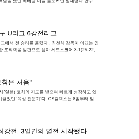
기둥 역할을 했던 베테랑 미들 블로커인 정대영과 한수지
도로
배구 U리그 6강전리그
리그에서 첫 승리를 올렸다 . 최천식 감독이 이끄는 인
직력을 발판으로 삼아 세트스코어 3-1(25-22,
르침은 처음"
요시(일본) 코치의 지도를 받으며 빠르게 성장하고 있
이끌었던 '육성 전문가'다. GS칼텍스는 8일부터 일본
터 김
 최강전, 3일간의 열전 시작됐다