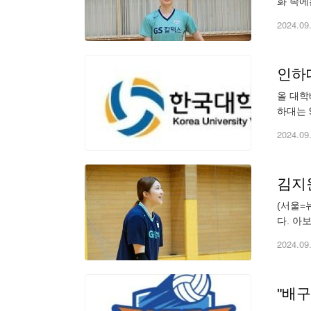
화 속에
가 은퇴
2024.09
인하대
올 대학
하대는 
25-23
2024.09
김지원
(서울=
다. 아
이바라키
2024.09
"배구