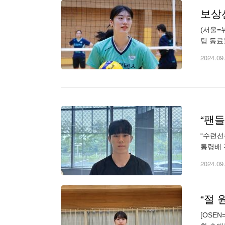
보상
(서울=
팀 동료
할을 했
2024.09
“수련선
통령배 
내지 못
2024.09
[OSE