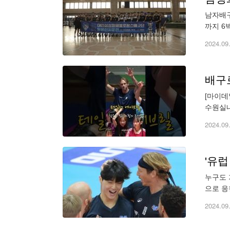
남자배구
까지 6
는 도레
2024.09
배구
[마이데
수원실내
사전 행
2024.09
'유럽
누구도 
으로 응
의 글로
2024.09