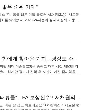
 좋은 순위 기대"
칼텍스 유니폼을 입은 미들 블로커 서채원(21)이 새로운
를 맞이했다. 2023-24시즌이 끝나고 팀의 기둥 역
강
“팬들이 기억하는 선수” 195cm 장신 세터 군입대, 이준협에게 찾아온 기회…명장도 주목, 수련선수 신화 꿈꾼다 [MK천안]
피탈 세터 이준협(23)은 송림고 재학 시절 제53회 대
다. 하지만 경기대 진학 후 자신이 가진 잠재력을 뽐
대캐피탈 유니폼
“절 원해서 데려오신 거잖아요. 올해는 꼭 수훈선수 인터뷰를”…FA 보상선수? 서채원의 시간은 지금부터 [오!쎈 히타치나카]
요. 마음 잘 잡고 해보려고요.” GS칼텍스의 새로운 변