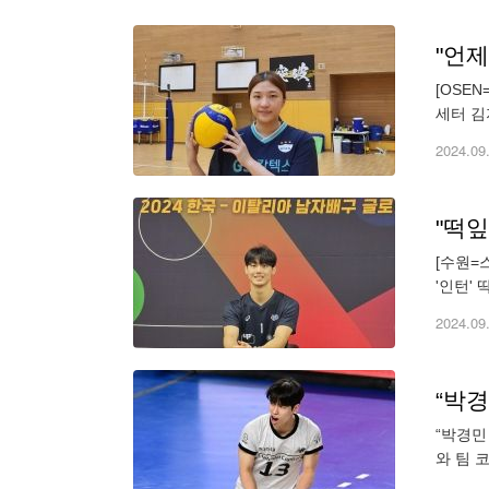
[OSE
세터 김
선발됐다
2024.09
"떡잎
[수원=
'인턴'
아 1부
2024.09
“박경민
와 팀 
올스타의