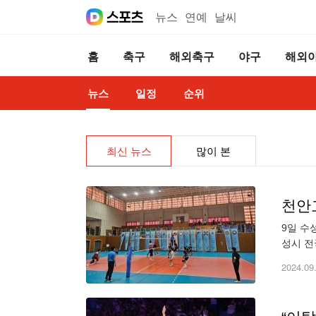
뉴스
연예
날씨
홈
축구
해외축구
야구
해외
뉴스
일정
순위
최신 뉴스
많이 본
9일 수
성시 전
고를 맞
2024.09