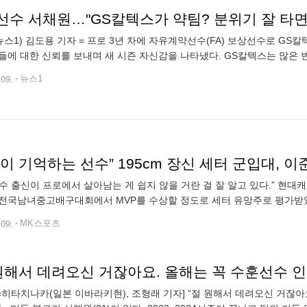
선수 서채원…"GS칼텍스가 약팀? 분위기 잘 타면
뉴스1) 김도용 기자 = 프로 3년 차에 자유계약선수(FA) 보상선수로 GS
들에 대한 신뢰를 보내며 새 시즌 자신감을 나타냈다. GS칼텍스는 많은 변화
던 베테랑 미들 블로커인 정대영과 한수지가 은퇴했다. 주축 공격수였던 
.09.
뉴스1
수 출신이 프로에서 살아남는 게 쉽지 않을 거란 걸 잘 알고 있다.” 현대캐
전국남녀중고배구대회에서 MVP를 수상할 정도로 세터 유망주로 평가받았
했고, 2022 신인 드래프트에서 정식 선수가 아닌 수련선수 지명으로 현
.09.
MK스포츠
N=히타치나카(일본 이바라키현), 조형래 기자] “절 원해서 데려오신 거잖아