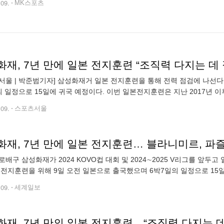
.09.
MK스포츠
재, 7년 만에 일본 전지훈련 “조직력 다지는 데 
서울 | 박준범기자] 삼성화재거 일본 전지훈련을 통해 전력 점검에 나선다
의 일정으로 15일에 귀국 예정이다. 이번 일본전지훈련은 지난 2017년 이
우즈이다. 총 4차례의 연습경기가 예정되어 있으며, 새 외국인선수 블라
.09.
스포츠서울
화재, 7년 만에 일본 전지훈련… 블라니미르, 파
로배구 삼성화재가 2024 KOVO컵 대회 및 2024∼2025 V리그를 앞
 전지훈련을 위해 9일 오전 일본으로 출국했으며 6박7일의 일정으로 15
년 이후 7년 만이다. 훈련 파트너는 20년째 교류 중인 도레이 애로우즈이다
.09.
세계일보
화재, 7년 만의 일본 전지훈련…“조직력 다지는 데