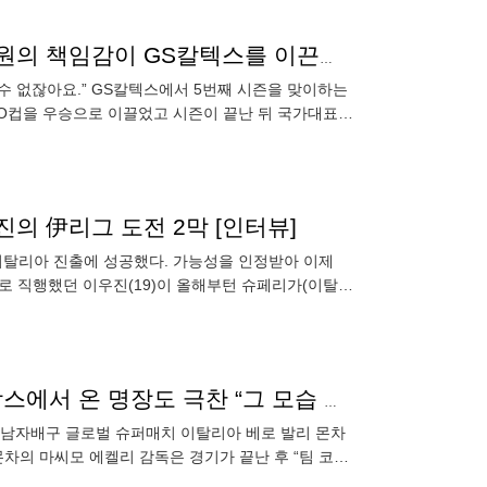
"언제까지 어리다고 포장할 수 없다"…주전 세터 김지원의 책임감이 GS칼텍스를 이끈다 [오!쎈 히타치나카]
 수 없잖아요.” GS칼텍스에서 5번째 시즌을 맞이하는
KOVO컵을 우승으로 이끌었고 시즌이 끝난 뒤 국가대표로
진의 伊리그 도전 2막 [인터뷰]
이탈리아 진출에 성공했다. 가능성을 인정받아 이제
리아로 직행했던 이우진(19)이 올해부턴 슈페리가(이탈리
“박경민 인상적이었다” 이우진 스승도 반했는데…프랑스에서 온 명장도 극찬 “그 모습 그대로 보여주라” [MK천안]
아 남자배구 글로벌 슈퍼매치 이탈리아 베로 발리 몬차
 몬차의 마씨모 에켈리 감독은 경기가 끝난 후 “팀 코보
 현대캐피탈