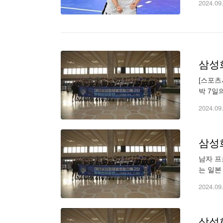
2024.09
삼성화
[스포츠
박 7일
이 애로
2024.09
삼성
남자 프
는 일본
2017
2024.09
삼성