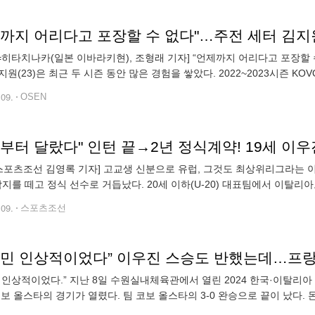
N=히타치나카(일본 이바라키현), 조형래 기자] “언제까지 어리다고 포장할
지원(23)은 최근 두 시즌 동안 많은 경험을 쌓았다. 2022~2023시즌 
. 그리고 2023~2024시즌에도 KOVO컵 우승과 함께 라이징 스타
.09.
OSEN
부터 달랐다" 인턴 끝→2년 정식계약! 19세 이우
스포츠조선 김영록 기자] 고교생 신분으로 유럽, 그것도 최상위리그라는 
 딱지를 떼고 정식 선수로 거듭났다. 20세 이하(U-20) 대표팀에서 이탈
리그) 베로 발리 몬차의 정식 선수로 뛴다. 이우진
.09.
스포츠조선
 인상적이었다.” 지난 8일 수원실내체육관에서 열린 2024 한국·이탈리
코보 올스타의 경기가 열렸다. 팀 코보 올스타의 3-0 완승으로 끝이 났다.
 리베로가 눈에 띄었다”라고 극찬했다. 에켈리 감독이 극찬한 리베로는