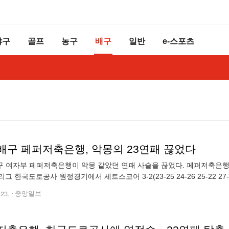
야구
골프
농구
배구
일반
e-스포츠
배구 페퍼저축은행, 악몽의 23연패 끊었다
 여자부 페퍼저축은행이 악몽 같았던 연패 사슬을 끊었다. 페퍼저축은행은 
V리그 한국도로공사 원정경기에서 세트스코어 3-2(23-25 24-26 25-22 27
이후 무려 105일 그리고 24경기 만의 승리다. 앞서 23연패
.23.
중앙일보