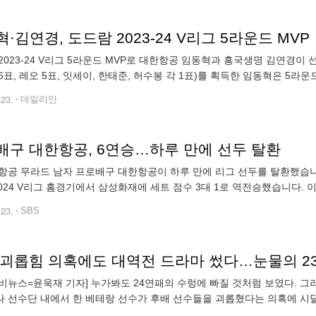
·김연경, 도드람 2023-24 V리그 5라운드 MVP
2023-24 V리그 5라운드 MVP로 대한항공 임동혁과 흥국생명 김연경이 선
6표, 레오 5표, 잇세이, 한태준, 허수봉 각 1표)를 획득한 임동혁은 5라운
위), 공격성공률 54.67%로 국내 선수 중 2위(외국인 선수 포함
.23.
데일리안
배구 대한항공, 6연승…하루 만에 선두 탈환
항공 무라드 남자 프로배구 대한항공이 하루 만에 리그 선두를 탈환했습
-2024 V리그 홈경기에서 삼성화재에 세트 점수 3대 1로 역전승했습니다. 
리카드를 승점 2점 차로 제치고 1위로 복귀했습니다. 우리카드가 전날 
.23.
SBS
비뉴스=윤욱재 기자] 누가봐도 24연패의 수렁에 빠질 것처럼 보였다. 
 선수단 내에서 한 베테랑 선수가 후배 선수들을 괴롭혔다는 의혹에 시달리
은행 AI 페퍼스가 마침내 길고 길었던 23연패의 수렁에서 탈출했다. 