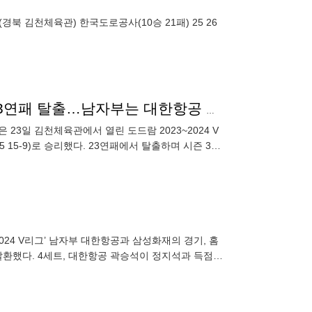
‘후배 괴롭힘 의혹’ 속 페퍼저축은행, 도로공사 꺾고 23연패 탈출…남자부는 대한항공 선두 ‘복귀’(종합)
23일 김천체육관에서 열린 도드람 2023~2024 V
-25 15-9)로 승리했다. 23연패에서 탈출하며 시즌 3승
2024 V리그’ 남자부 대한항공과 삼성화재의 경기, 홈
 1위를 탈환했다. 4세트, 대한항공 곽승석이 정지석과 득점에