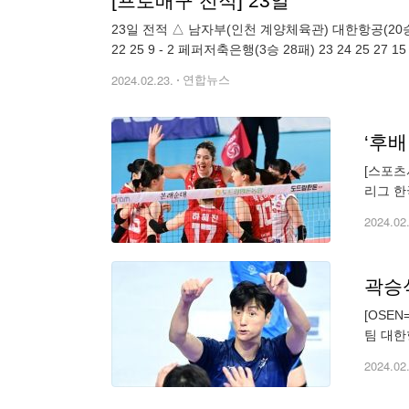
[프로배구 전적] 23일
23일 전적 △ 남자부(인천 계양체육관) 대한항공(20승 11패) 23 26 25 25 - 3 삼성화재(17승 14패) 25 24 20 18 - 1 △ 여자부(경북 김천체육관) 한국도로공
22 25 9 - 2 페퍼저축은행(3승 28
2024.02.23.
연합뉴스
[스포츠
리그 한국
(28패
2024.02
곽승석
[OSE
팀 대한항
기뻐하고 
2024.02