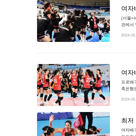
여자
(서울=
관에서 열
지 23
2024.02
여자
프로배구
축은행은 
끝에 내
2024.02
최저 
여자배구