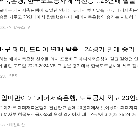
저축은행, 한국도로공사에 역전승…23연패 탈출
로배구 페퍼저축은행이 길었던 연패의 늪에서 벗어났습니다. 페퍼저축은행
승을 거두고 23연패에서 탈출했습니다. 페퍼저축은행의 승리는 지난해 11월
스민이 34득점을 올리며 공격을 이끌었고, 이한비와 박정아가 38득점을
.23.
연합뉴스TV
배구 페퍼, 드디어 연패 탈출…24경기 만에 승리
하는 페퍼저축은행 선수들 여자 프로배구 페퍼저축은행이 길고 길었던 연
 열린 도드람 2023-2024 V리그 방문 경기에서 한국도로공사에 세트 
11월 10일 GS칼텍스전 이후 무려 105일이자 24경기 만입니다. 이로써 올
.23.
SBS
게 얼마만이야’ 페퍼저축은행, 도로공사 꺾고 23연
 여자부 페퍼저축은행이 천신만고 끝에 23연패에서 벗어났다. 페퍼저축은
그 여자부 한국도로공사와의 원정 경기에서 세트스코어 3-2(23-25 24-26 25
) 째를 기록하게 된 페퍼저축은행은 무려 31경기 만에 두 자릿수
.23.
데일리안