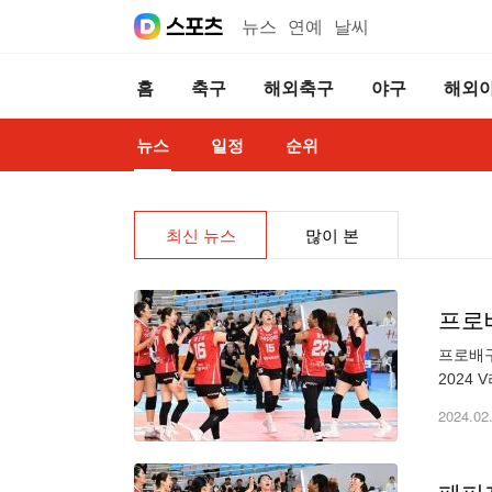
뉴스
연예
날씨
홈
축구
해외축구
야구
해외
뉴스
일정
순위
최신 뉴스
많이 본
프로
프로배구
2024 
텍스전 
2024.02