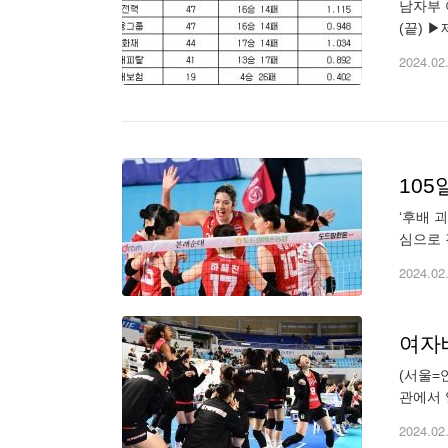
남자부 
(끝) ▶
2024.02
105
‘후배 
심으로 
서 세트 스
2024.02
여자배
(서울=
관에서 열
페퍼저축
2024.02