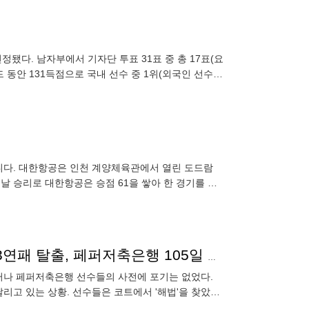
정됐다. 남자부에서 기자단 투표 31표 중 총 17표(요
드 동안 131득점으로 국내 선수 중 1위(외국인 선수
니다. 대한항공은 인천 계양체육관에서 열린 도드람
이날 승리로 대한항공은 승점 61을 쌓아 한 경기를 덜
KB손해보험
후배 괴롭힘 의혹에도 대역전 드라마 썼다…눈물의 23연패 탈출, 페퍼저축은행 105일 만에 승리
그러나 페퍼저축은행 선수들의 사전에 포기는 없었다.
고 있는 상황. 선수들은 코트에서 '해법'을 찾았다.
페퍼저축은행은