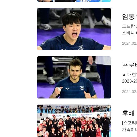
임동혁
도드람 
스바니 
포함 5
2024.02
프로
▲ 대한
2023
치른 우
2024.02
[스포티
가뜩이나
페퍼저축