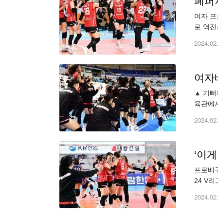
페퍼
여자 프
로 역전
포외 야
2024.02
여자
▲ 기뻐
육관에서
지난해 
2024.02
‘이
프로배구
24 V리
(28패
2024.02