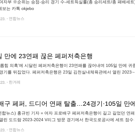
여자부 ※순위는 승점-승리 경기 수-세트득실률(총 승리세트/총 패배세트)-
제보는 카톡 okjebo
.23.
연합뉴스
일 만에 23연패 끊은 페퍼저축은행
괴롭힘 의혹’에 시달린 페퍼저축은행이 23연패를 끊어내며 105일 만에 귀
경기를 뒤집었다. 페퍼저축은행은 23일 김천실내체육관에서 열린 2023∼
코어 3-2(23:25/24:26/25:21/27:25/15:9)로 승리했다.
.23.
한겨레
구 페퍼, 드디어 연패 탈출…24경기·105일 만에
연합뉴스) 홍규빈 기자 = 여자 프로배구 페퍼저축은행이 길고 길었던 연패
린 도드람 2023-2024 V리그 방문 경기에서 한국도로공사에 세트 점수 3-2(23
은행의 승리는 지난해 11월 10일 GS칼텍스전 이후 무려 1
.23.
연합뉴스