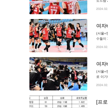
도드람 2
세트를 
2024.02
여자배
(서울=
수들이 
제공. 재
2024.02
여자배
(서울=
로 이기
photo@
2024.02
[프로