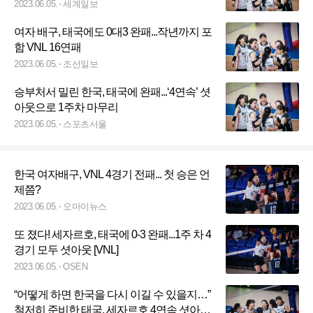
2023.06.05.
세계일보
여자 배구, 태국에도 0대3 완패...작년까지 포
함 VNL 16연패
2023.06.05.
조선일보
승부처서 밀린 한국, 태국에 완패...‘4연속’ 셧
아웃으로 1주차 마무리
2023.06.05.
스포츠서울
한국 여자배구, VNL 4경기 전패... 첫 승은 언
제쯤?
2023.06.05.
오마이뉴스
또 졌다! 세자르호, 태국에 0-3 완패...1주 차 4
경기 모두 셧아웃 [VNL]
2023.06.05.
OSEN
“어떻게 하면 한국을 다시 이길 수 있을지…”
철저히 준비한 태국, 세자르호 4연속 셧아웃