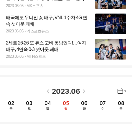
패→VNL 16연패
2023.06.05.
MK스포츠
태국에도 무너진 女 배구, VNL 1주차 4G 연
속 셧아웃 패배
2023.06.05.
엑스포츠뉴스
2세트 26-26 또 듀스 고비 못넘었다!…여자
배구, 4연속 0-3 셧아웃 패배
2023.06.05.
MHN스포츠
2023
.
06
년월 선택 열기/닫기
이전 날짜
다음 날짜
02
03
04
05
06
07
08
금
토
일
월
화
수
목