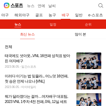
뉴스
연예
날씨
야구
해외야구
골프
농구
배구
일반
e-스포츠
뉴스
일정
순위
최신 뉴스
많이 본
전체
태국에도 셧아웃...VNL 16연패 성적표 받아
든 여자배구
2023.06.05.
일간스포츠
이러다 이기는 법 잊을라... 어느덧 16연패,
첫 승은 언제 나오나 [VNL]
2023.06.05.
마이데일리
뭐가 달라졌다는 걸까…여자배구 대표팀,
2023 VNL 1주차 4전 전패, 0득, 12실 세트