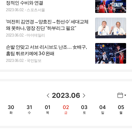
정적인 수비와 연결
2023.06.02.
스포츠서울
'여전히 김연경→양효진→한선수' 세대교체
왜 못하나, 명장 진단 "하부리그 필요"
2023.06.02.
마이데일리
손발 안맞고 서브·리시브도 난조… 女배구,
홈팀 튀르키예에 3-0 완패
2023.06.02.
국민일보
2023
.
06
년월 선택 열기/닫기
이전 날짜
다음 날짜
30
31
01
02
03
04
05
화
수
목
금
토
일
월