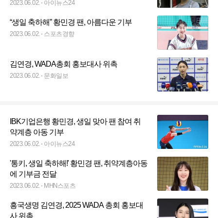
2023.06.02.
아이뉴스24
“생일 축하해” 황민경 팬, 아름다운 기부
2023.06.02.
스포츠경향
김연경, WADA총회 홍보대사 위촉
2023.06.02.
문화일보
IBK기업은행 황민경, 생일 맞아 팬 참여 취
약계층 아동 기부
2023.06.02.
아이뉴스24
'통키, 생일 축하해!' 황민경 팬, 취약계층아동
에 기부금 전달
2023.06.02.
MHN스포츠
흥국생명 김연경, 2025 WADA 총회 홍보대
사 위촉