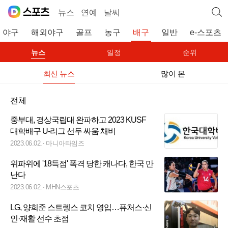
뉴스
연예
날씨
야구
해외야구
골프
농구
배구
일반
e-스포츠
뉴스
일정
순위
최신 뉴스
많이 본
전체
중부대, 경상국립대 완파하고 2023 KUSF
대학배구 U-리그 선두 싸움 채비
2023.06.02.
마니아타임즈
위파위에 '18득점' 폭격 당한 캐나다, 한국 만
난다
2023.06.02.
MHN스포츠
LG, 양희준 스트렝스 코치 영입…퓨처스·신
인·재활 선수 초점