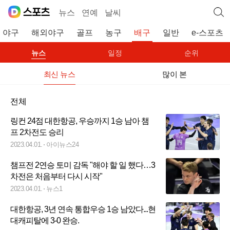
뉴스
연예
날씨
야구
해외야구
골프
농구
배구
일반
e-스포츠
뉴스
일정
순위
최신 뉴스
많이 본
전체
링컨 24점 대한항공, 우승까지 1승 남아 챔
프 2차전도 승리
2023.04.01.
아이뉴스24
챔프전 2연승 토미 감독 "해야 할 일 했다…3
차전은 처음부터 다시 시작"
2023.04.01.
뉴스1
대한항공, 3년 연속 통합우승 1승 남았다...현
대캐피탈에 3-0 완승.