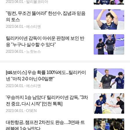
2023.04.01.
발리볼코리아
"링컨, 무조건 뚫어라!" 한선수, 집념과 믿음
의 토스
2023.04.01.
에스티엔
틸리카이넨 감독이 아쉬운 판정에 보인 반
응 "누구나 실수할 수 있다"
2023.04.01.
노컷뉴스
[st&보이스] 우승 확률 100%에도...틸리카이
넨 "아직 2-0 아닌 0-0일뿐"
2023.04.01.
에스티엔
'우승까지 1승 남았다' 틸리카이넨 감독, "3차
전 중요, 다시 시작" [인천 톡톡]
2023.04.01.
OSEN
대한항공, 챔프전 2차전도 완승…3연패·트
레블에 1승 남았다