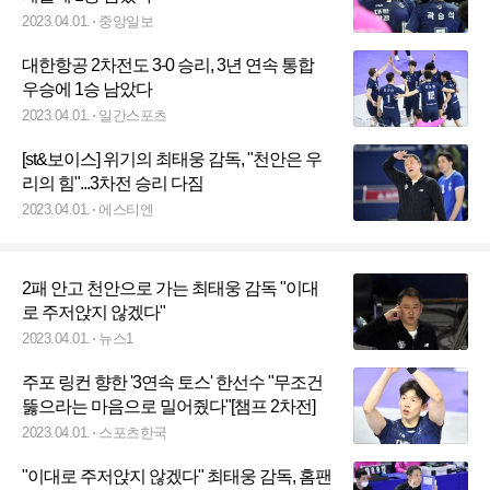
2023.04.01.
중앙일보
대한항공 2차전도 3-0 승리, 3년 연속 통합
우승에 1승 남았다
2023.04.01.
일간스포츠
[st&보이스] 위기의 최태웅 감독, "천안은 우
리의 힘"...3차전 승리 다짐
2023.04.01.
에스티엔
2패 안고 천안으로 가는 최태웅 감독 "이대
로 주저앉지 않겠다"
2023.04.01.
뉴스1
주포 링컨 향한 '3연속 토스' 한선수 "무조건
뚫으라는 마음으로 밀어줬다"[챔프 2차전]
2023.04.01.
스포츠한국
"이대로 주저앉지 않겠다" 최태웅 감독, 홈팬