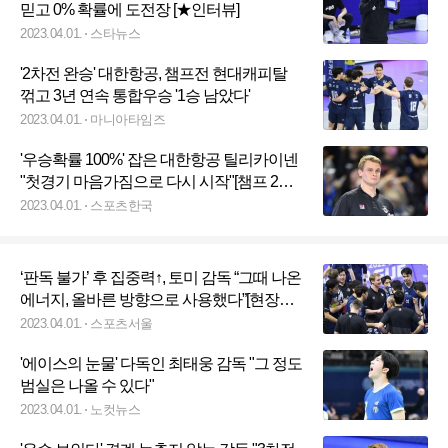
믿고 0% 확률에 도전장 [★인터뷰]
2023.04.01.
스타뉴스
'2차전 완승' 대한항공, 챔프전 현대캐피탈
꺾고 3년 연속 통합우승 '1승 남았다'
2023.04.01.
마니아타임즈
'우승확률 100%' 잡은 대한항공 틸리카이넨
"첫경기 마음가짐으로 다시 시작"[챔프 2차
전]
2023.04.01.
스포츠한국
‘판독 불가’ 후 집중력↑, 토미 감독 “그때 나온
에너지, 올바른 방향으로 사용했다”[현장인
터뷰]
2023.04.01.
스포츠서울
'에이스의 눈물' 다독인 최태웅 감독 "그 정도
범실은 나올 수 있다"
2023.04.01.
노컷뉴스