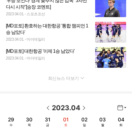
'우승 보인다' 경계 늦추지 않는 감독 "3차전
다시 시작"[승장 코멘트]
2023.04.01.
스포츠조선
[MD포토] 환호하는 대한항공 '통합 챔피언 1
승 남았다'
2023.04.01.
마이데일리
[MD포토] 대한항공 '이제 1승 남았다'
2023.04.01.
마이데일리
최신뉴스 더보기
펼치기
2023
.
04
년월 선택 열기/닫기
이전 날짜
다음 날짜
29
30
31
01
02
03
04
수
목
금
토
일
월
화