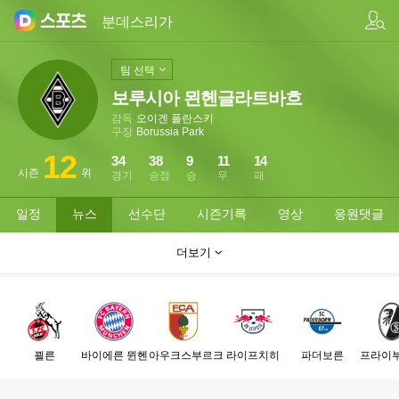
팀/선수 검색
분데스리가
팀 선택
보루시아 묀헨글라트바흐
감독
오이겐 폴란스키
구장
Borussia Park
12
34
38
9
11
14
시즌
위
경기
승점
승
무
패
일정
뉴스
선수단
시즌기록
영상
응원댓글
더보기
쾰른
바이에른 뮌헨
아우크스부르크
라이프치히
파더보른
프라이