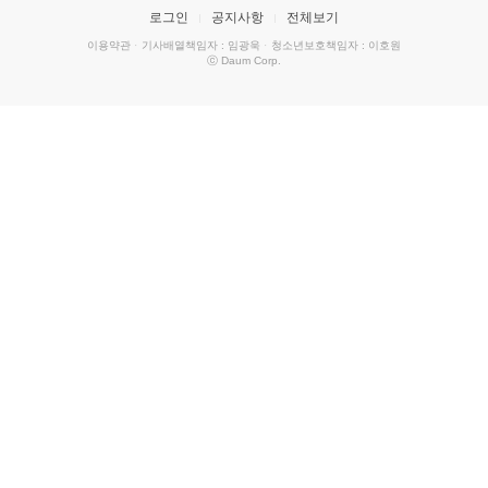
로그인
공지사항
전체보기
이용약관
·
기사배열책임자 : 임광욱
·
청소년보호책임자 : 이호원
ⓒ Daum Corp.