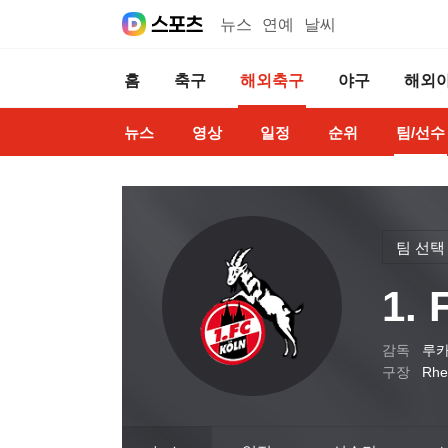
뉴스
연예
날씨
홈
축구
해외축구
야구
해외
뉴스
영상
일정
순위
팀/선수
팀 선택
1.
감독
루카
구장
Rhe