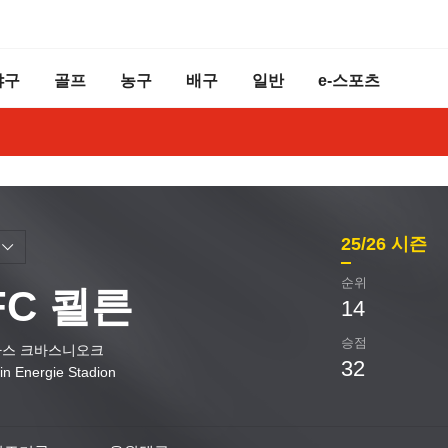
야구
골프
농구
배구
일반
e-스포츠
25/26
시즌
순위
 FC 쾰른
14
승점
스 크바스니오크
32
in Energie Stadion