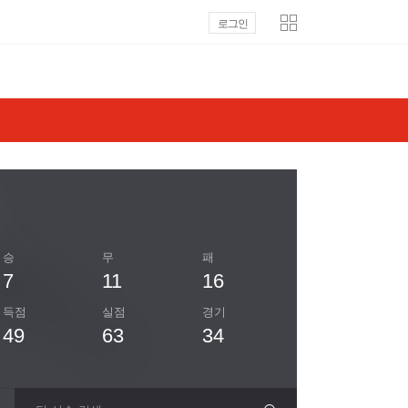
로그인
승
무
패
7
11
16
득점
실점
경기
49
63
34