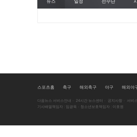
뉴스
일정
선수단
스포츠홈
축구
해외축구
야구
해외야
다음뉴스 서비스안내
·
24시간 뉴스센터
·
공지사항
·
서비스
기사배열책임자 : 임광욱
·
청소년보호책임자 : 이호원