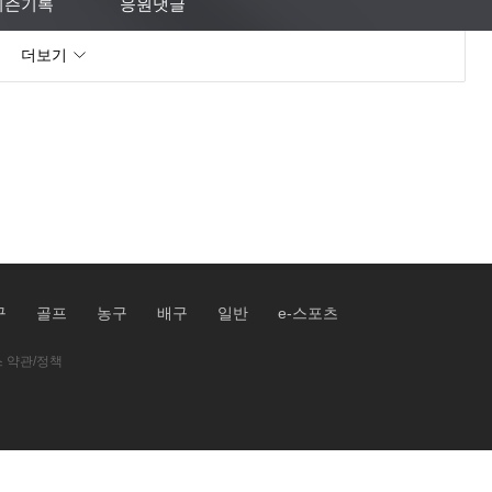
시즌기록
응원댓글
더보기
구
골프
농구
배구
일반
e-스포츠
 약관/정책