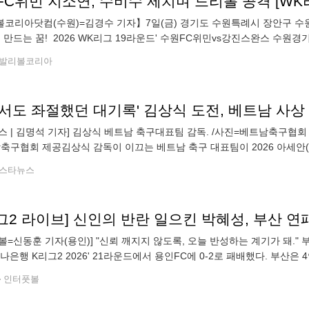
C위민 지소연, 수비수 제치며 드리볼 공격 [WK
코리아닷컴(수원)=김경수 기자】7일(금) 경기도 수원특례시 장안구 수
께 만드는 꿈! 2026 WK리그 19라운드' 수원FC위민vs강진스완스 수
 드리볼 공격을 하고 있다.2026.8.7. ●Copyright ⓒ V
발리볼코리아
서도 좌절했던 대기록' 김상식 도전, 베트남 사상 
스 | 김명석 기자] 김상식 베트남 축구대표팀 감독. /사진=베트남축구협
축구협회 제공김상식 감독이 이끄는 베트남 축구 대표팀이 2026 아세안(A
축구 영웅 박항서 전 감독도 못 이뤘던 아세안 챔피언십 '2연패' 대기록에
스타뉴스
볼=신동훈 기자(용인)] "신뢰 깨지지 않도록, 오늘 반성하는 계기가 돼.
하나은행 K리그2 2026' 21라운드에서 용인FC에 0-2로 패배했다. 부산
경기력을 보이면서 패배했다. 패배에도 박혜성은 제 몫을 다했다. 박
인터풋볼