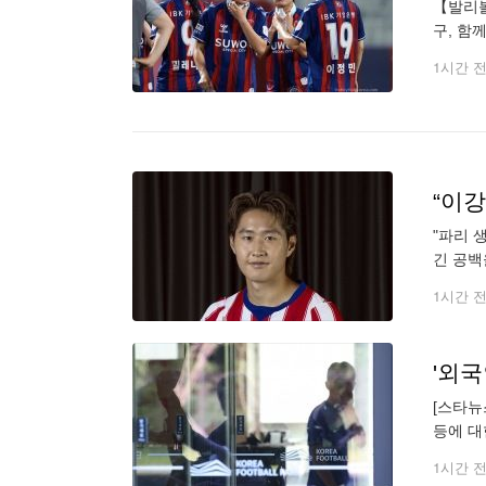
【발리볼
구, 함
유진이 
1시간 
“이
"파리 
긴 공백
다. 아
1시간 
[스타뉴
등에 대한 압수수색 영장을 
진=뉴스
1시간 