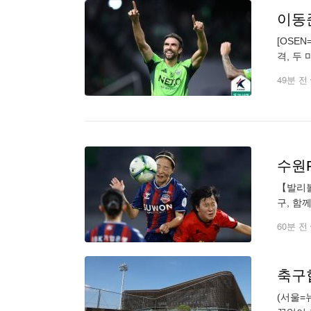
[OSE
격, 두
다. 현재
49분 전
수원F
【발리볼
구, 함
헤더로 저지
60분 전
축구협
(서울=