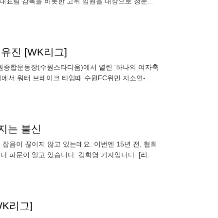
구대표팀 감독을 비롯한 고위 임원을 대상으로 청문회
 초유의 일도
유진 [WK리그]
원종합운동장(수원스타디움)에서 열린 '하나의 여자축
경기에서 워터 브레이크 타임때 수원FC위민 지소연-밀
어지는 불신
 파문이 일고 있습니다. 김화영 기자입니다. [리포
. 조중연
WK리그]