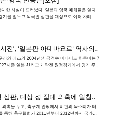
일본-영국 반응은[초점]
 접대한 사실이 드러났다. 일본과 영국 매체들은 앞다
구 경기를 앞두고 외국인 심판을 대상으로 여러 차례 성
에
"쉿, 입 다물어" 친정팀 상대 골 넣고 엠블럼 세리머니 '시전', '일본판 아데바요르' 역사의 탄생, 역전패 결말까지 '완벽'
 우라와 레즈의 2004년생 공격수 미나미노 하루미는 7
027시즌 일본 J1리그 개막전 원정경기에서 경기 주인
분노 폭발! "얼마나 천박하고 후졌는지" 박문성, 외국인 심판, 대상 성 접대 의혹에 일침..."정말 개념을 상실한 것"
접대 의혹을 두고, 축구계 안팎에서 비판의 목소리가 터
를 통해 축구협회가 2011년부터 2012년까지 국가대
신을 밝