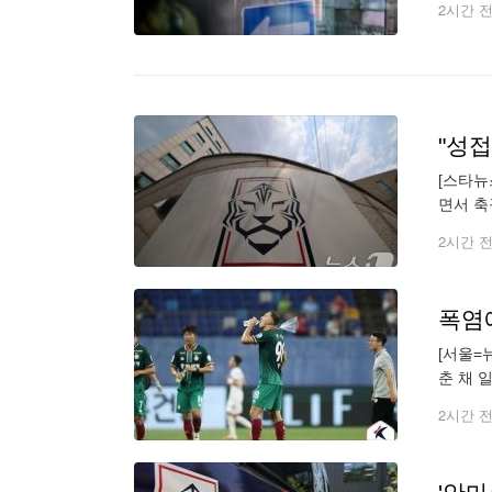
2시간 
"성
[스타뉴
면서 축
의 영광
2시간 
폭염
[서울=
춘 채 
천종합운
2시간 