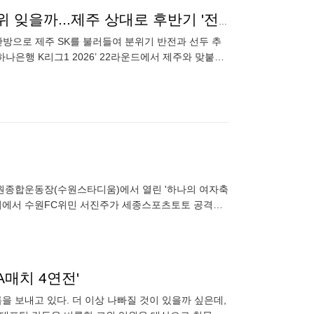
이동준·콤파뇨가 돌아온다! 전북, 시원한 승리로 무더위 잊을까...제주 상대로 후반기 '전주성' 첫 승 도전[오!쎈 프리뷰]
안방으로 제주 SK를 불러들여 분위기 반전과 선두 추
하나은행 K리그1 2026’ 22라운드에서 제주와 맞붙는
원종합운동장(수원스타디움)에서 열린 '하나의 여자축
원경기에서 수원FC위민 서진주가 세종스포츠토토 공격을
A매치 4연전'
을 보내고 있다. 더 이상 나빠질 것이 있을까 싶은데,