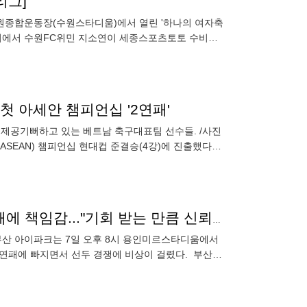
리그]
원종합운동장(수원스타디움)에서 열린 '하나의 여자축
원경기에서 수원FC위민 지소연이 세종스포츠토토 수비수
첫 아세안 챔피언십 '2연패'
회 제공기뻐하고 있는 베트남 축구대표팀 선수들. /사진
SEAN) 챔피언십 현대컵 준결승(4강)에 진출했다.
도 한 걸음
[K리그2 라이브] 신인의 반란 일으킨 박혜성, 부산 연패에 책임감..."기회 받는 만큼 신뢰 깨지지 않도록! 용인전은 반성하는 계기"
" 부산 아이파크는 7일 오후 8시 용인미르스타디움에서
은 4연패에 빠지면서 선두 경쟁에 비상이 걸렸다. 부산은