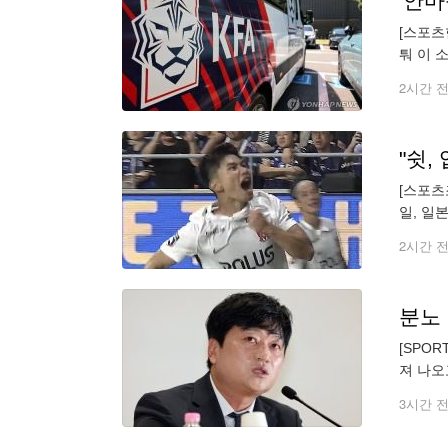
'안마
[스포츠
퉈 이 
접대를 
2시간 
[스포츠
일, 일
공으로 
2시간 
[SPO
져 나오
표팀 경
3시간 