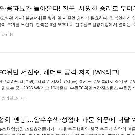
N=고성환 기자] 불볕더위를 잊게 할 시원한 승리가 필요하다. 전북현대가 
 마리 토끼를 노린다. 전북은 8일 오후 8시 전주월드컵경기장에서 열리는 ‘
 전북은 9승 7무 5패(승점 34)로 3위, 제주는 7승 7무 3패(승점
OSEN
C위민 서진주, 헤더로 공격 저지 [WK리그]
코리아닷컴(수원)=김경수 기자】7일(금) 경기도 수원특례시 장안구 수
께 만드는 꿈! 2026 WK리그 19라운드' 수원FC위민vs강진스완스 수
하고 있다.2026.8.7. ●Copyright ⓒ Volleyba
발리볼코리아
회 '멘붕'…압수수색·성접대 파문 와중에 내달 '
뉴스1) 임성일 스포츠전문기자 = 대한축구협회와 한국 축구가 최악의 여름