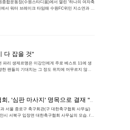
원종합운동장(수원스타디움)에서 열린 '하나의 여자축
원경기에서 워터 브레이크 타임때 수원FC위민 지소연과 이
 다 잡을 것”
 파리 생제르맹은 이강인에게 주로 베스트 11에 생
 향한 팬들의 기대치는 그 정도 위치에 머무르지 않는
마리 토끼를 모두 잡
'외국인 심판 성접대' 부회장이 직접 사인했다... 축구협회, '심판 마사지' 명목으로 결재 "알고도 처벌 없었다"
무실과 서울 종로구 축구회관(구 대한축구협회 사무실)
재까지 거친 조직적