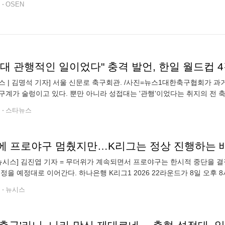
전
OSEN
접대 관행적인 일이었다" 충격 발언, 한일 월드컵
스 | 김명석 기자] 서울 신문로 축구회관. /사진=뉴스1대한축구협회가 
구계가 술렁이고 있다. 뿐만 아니라 성접대는 '관행'이었다는 취지의 전
들마저도 부정당할 수도 있는 상황에 내몰린 모양새다. 대한축구협회의 
전
스타뉴스
에 프로야구 멈췄지만…K리그는 정상 진행하는 
뉴시스] 김진엽 기자 = 무더위가 계속되면서 프로야구는 한시적 중단을 결
일정을 예정대로 이어간다. 하나은행 K리그1 2026 22라운드가 8일 오후 8
동장), 전북현대-제주SK(전주월드컵경기장), 김천상무-FC서울(김천종
전
뉴시스