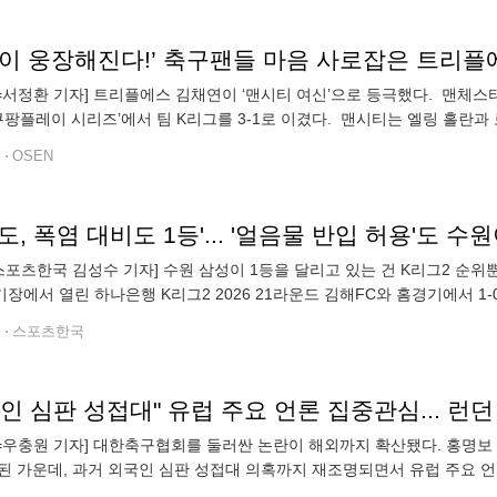
N=서정환 기자] 트리플에스 김채연이 ‘맨시티 여신’으로 등극했다. 맨체
6 쿠팡플레이 시리즈’에서 팀 K리그를 3-1로 이겼다. 맨시티는 엘링 홀란
이며 팀 K리그를 압도했다. 무더운 여름 날씨에도 축구팬들은 수준 높은
전
OSEN
도, 폭염 대비도 1등'... '얼음물 반입 허용'도 수
스포츠한국 김성수 기자] 수원 삼성이 1등을 달리고 있는 건 K리그2 순위
장에서 열린 하나은행 K리그2 2026 21라운드 김해FC와 홈경기에서 1-
 40 고지를 밟으며 1위를 지켰다. 후반 12분 마침내 기다리던 한방
전
스포츠한국
인 심판 성접대" 유럽 주요 언론 집중관심... 런
N=우충원 기자] 대한축구협회를 둘러싼 논란이 해외까지 확산됐다. 홍명
된 가운데, 과거 외국인 심판 성접대 의혹까지 재조명되면서 유럽 주요 언
스 레키프는 7일(이하 한국시간) "대한축구협회가 경찰의 압수수색을 받은