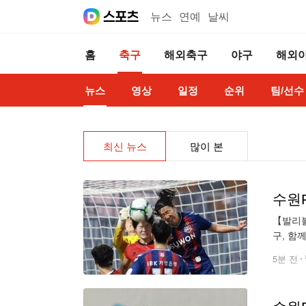
뉴스
연예
날씨
홈
축구
해외축구
야구
해외
뉴스
영상
일정
순위
팀/선수
최신 뉴스
많이 본
수원F
【발리볼
구, 함
토 문전에
5분 전