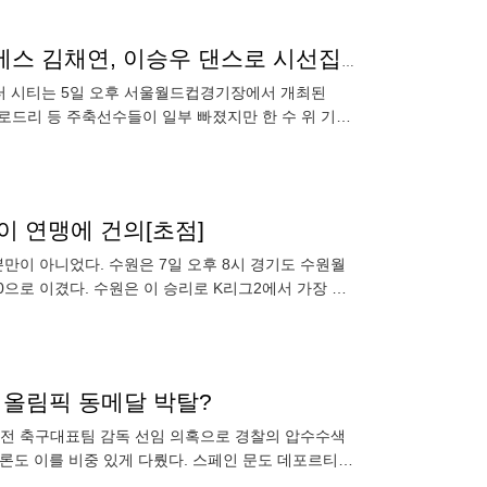
‘가슴이 웅장해진다!’ 축구팬들 마음 사로잡은 트리플에스 김채연, 이승우 댄스로 시선집중
스터 시티는 5일 오후 서울월드컵경기장에서 개최된
과 로드리 등 주축선수들이 일부 빠졌지만 한 수 위 기량
 경기를
원이 연맹에 건의[초점]
뿐만이 아니었다. 수원은 7일 오후 8시 경기도 수원월
0으로 이겼다. 수원은 이 승리로 K리그2에서 가장 먼
던 올림픽 동메달 박탈?
보 전 축구대표팀 감독 선임 의혹으로 경찰의 압수수색
론도 이를 비중 있게 다뤘다. 스페인 문도 데포르티보
 가운데, 과거