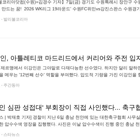
코리아닷컴(수원)=김경수 기자】7일(금) 경기도 수원특례시 장안구 수
께 만드는 꿈! 2026 WK리그 19라운드' 수원FC위민vs강진스완스 수
생수와 아이스 팩으로 더위를 식히고 있다.2026.8.7. ●Copy
전
발리볼코리아
강인, 아틀레티코 마드리드에서 커리어와 주전 입지
생제르맹에서 이강인은 그야말로 다재다능한 선수였다. 하지만 달리 말하면
을 메우는 '12번째 선수' 역할을 부여했다. 압도적 기량을 가진 이강인을
틀레티코 마드리드 품에 안긴 이강인이 앞으로 커리어와 주전 입지라는 두 
전
주간동아
스 | 박재호 기자] 경찰이 지난 6일 충남 천안에 있는 대한축구협회 사
집행했다. 사진은 이날 압수수색이 진행 중인 충남 천안시 서북구 입장면 대한축구협회 사무실의 모습. /사
1대한축구협회가 과거 외국인 심판들에게 제공한 성접대는 부회장의 결
전
스타뉴스