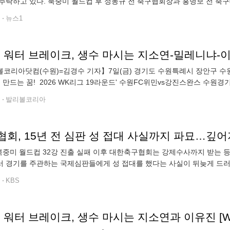
추락하고 있다. 북중미 월드컵 후 정몽규 전 축구협회장과 홍명보 전 축
다. 홍 전 감독은 경찰 조사도 받았으며 축구협회 사무실 압수수색이라는
전
뉴스1
' 워터 브레이크, 생수 마시는 지소연-밀레니냐-이
코리아닷컴(수원)=김경수 기자】7일(금) 경기도 수원특례시 장안구 수
께 만드는 꿈! 2026 WK리그 19라운드' 수원FC위민vs강진스완스 수원
이유진이 아이스 팩을 하고 생수를 마시고 있다.2026.8.7. ●Co
전
발리볼코리아
협회, 15년 전 심판 성 접대 사실까지 파묘…깊
2강 진출 실패 이후 대한축구협회는 강제수사까지 받는 등 잡음이 끊이지 않고 있는데요. 이번엔 15년 전, 협회
 경기를 주관하는 국제심판들에게 성 접대를 했다는 사실이 뒤늦게 드러나
트] 2016년 대한축구협회 전현직 임직원의 비리에 대한 감사를 벌였던 문체부
전
KBS
' 워터 브레이크, 생수 마시는 지소연과 이유진 [