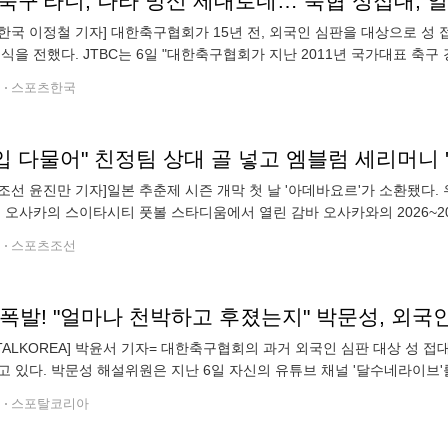
축구'라니, 나라 망신 제대로네… 축협 성접대, 
한국 이정철 기자] 대한축구협회가 15년 전, 외국인 심판을 대상으로 성
소식을 전했다. JTBC는 6일 "대한축구협회가 지난 2011년 국가대표 축
했던 것으로 확인됐다"며 "2011년 한 해 동안 총 7경기에서 심판 10여 명
전
스포츠한국
조선 윤진만 기자]일본 추춘제 시즌 개막 첫 날 '아데바요르'가 소환됐다.
본 오사카의 스이타시티 풋볼 스타디움에서 열린 감바 오사카와의 2026~2
우뚝 섰다. 미나미노가 경기장에 투입된 건 팀이 1-2로
전
스포츠조선
RTALKOREA] 박윤서 기자= 대한축구협회의 과거 외국인 심판 대상 성 
고 있다. 박문성 해설위원은 지난 6일 자신의 유튜브 채널 '달수네라이브'
기와 관련해 외국인 심판 등을 대상으로 성 접대를 했다는 보도에 대한 소
전
스포탈코리아