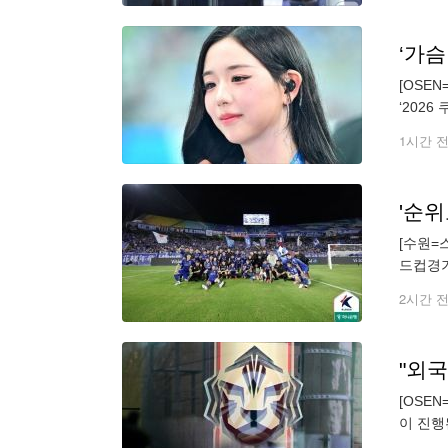
[OSE
‘202
을 선보
1시간 
'순위
[수원=
드컵경기
저 승점
2시간 
"외국
[OSE
이 진행
와 프랑