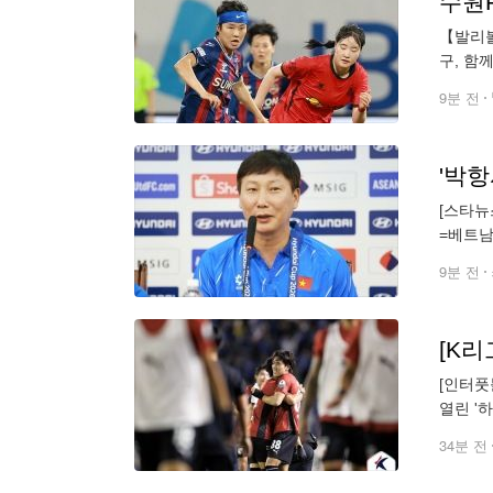
수원F
【발리볼
구, 함
를 제치고
9분 전
'박항
[스타뉴
=베트남
베트남 
9분 전
[인터풋
열린 '
아쉬운 
34분 전