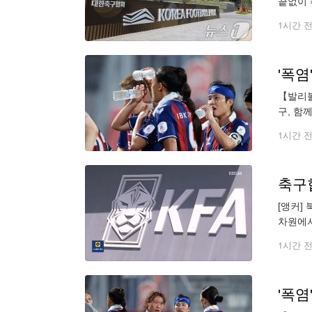
끝없이 
가 열렸
1시간 
'폭염
【발리볼
구, 함
레니냐-
1시간 
축구
[앵커] 북중미 월드컵 3
차원에서
1시간 
'폭염