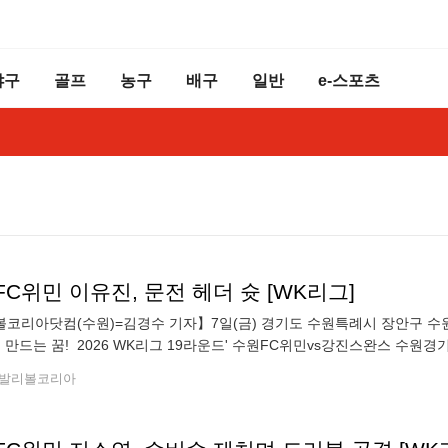
야구
골프
농구
배구
일반
e-스포츠
C위민 이유진, 문전 헤더 슛 [WK리그]
코리아닷컴(수원)=김경수 기자】7일(금) 경기도 수원특례시 장안구 수
께 만드는 꿈! 2026 WK리그 19라운드' 수원FC위민vs강진스완스 수
서 헤더 슛을 하고 있다.2026.8.7. ●Copyright ⓒ V
발리볼코리아