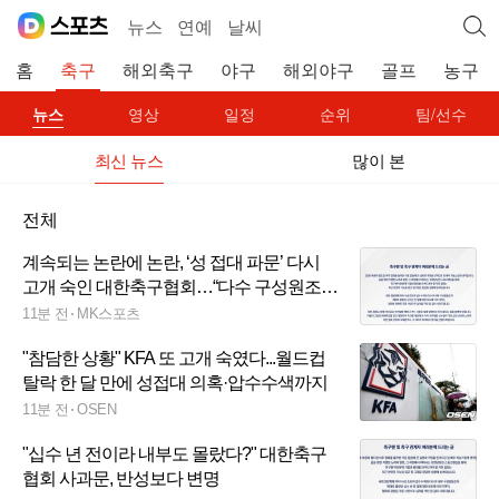
뉴스
연예
날씨
홈
축구
해외축구
야구
해외야구
골프
농구
뉴스
영상
일정
순위
팀/선수
최신 뉴스
많이 본
전체
계속되는 논란에 논란, ‘성 접대 파문’ 다시
고개 숙인 대한축구협회…“다수 구성원조차
제대로 몰랐던 일, 투명성과 도덕성 더욱더
11분 전
MK스포츠
제고할 것”
"참담한 상황" KFA 또 고개 숙였다...월드컵
탈락 한 달 만에 성접대 의혹·압수수색까지
11분 전
OSEN
"십수 년 전이라 내부도 몰랐다?" 대한축구
협회 사과문, 반성보다 변명