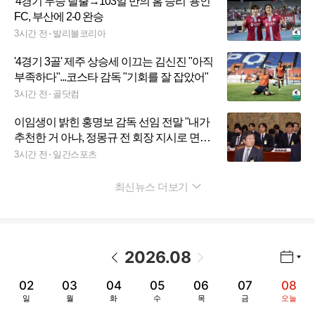
'4경기 무승 탈출→103일 만의 홈 승리' 용인
FC, 부산에 2-0 완승
3시간 전
발리볼코리아
'4경기 3골' 제주 상승세 이끄는 김신진 "아직
부족하다"...코스타 감독 "기회를 잘 잡았어"
3시간 전
골닷컴
이임생이 밝힌 홍명보 감독 선임 전말 "내가
추천한 거 아냐, 정몽규 전 회장 지시로 면
담"
3시간 전
일간스포츠
최신뉴스 더보기
펼치기
2026
.
08
년월 선택 열기/닫기
이전 날짜
다음 날짜
02
03
04
05
06
07
08
일
월
화
수
목
금
오늘