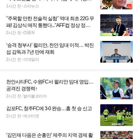
보내줬다"... 회장 쫓겨나나
1시간 전
스타뉴스
"주목할 만한 전술적 실험" 역대 최초 22G 무
패! 김상식 매직 통했다..."AFF컵 정상 정복
가능해" 베트남 현지 극찬
2시간 전
OSEN
‘승격 청부사’ 윌리안, 천안 임대 이적… 박진
섭 감독과 7년 만에 재회
2시간 전
이데일리
천안시티FC, 수원FC서 윌리안 임대 영입…
공격진 경쟁력↑
2시간 전
발리볼코리아
김포FC, 청주FC에 3-0 완승…홈 첫 승 신고
2시간 전
에스티엔
‘김민재 다음은 손흥민’ 제주의 지역 경제 활