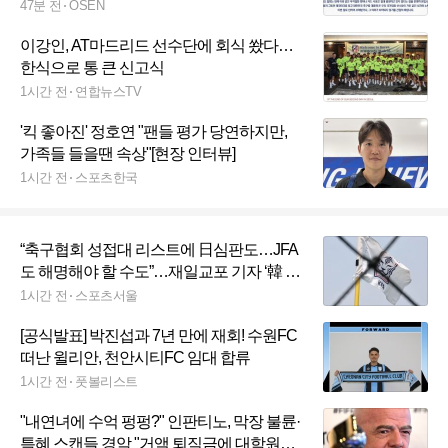
47분 전
OSEN
이강인, AT마드리드 선수단에 회식 쐈다…
한식으로 통 큰 신고식
1시간 전
연합뉴스TV
'킥 좋아진' 정호연 "팬들 평가 당연하지만,
가족들 들을땐 속상"[현장 인터뷰]
1시간 전
스포츠한국
“축구협회 성접대 리스트에 日심판도…JFA
도 해명해야 할 수도”…재일교포 기자 ‘韓 런
던 동메달 박탈 우려해’ 보도
1시간 전
스포츠서울
[공식발표] 박진섭과 7년 만에 재회! 수원FC
떠난 윌리안, 천안시티FC 임대 합류
1시간 전
풋볼리스트
"내연녀에 수억 펑펑?" 인판티노, 막장 불륜·
특혜 스캔들 경악 "거액 퇴직금에 대학원도