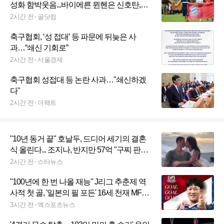
성화 함박웃음...바이에른 뮌헨은 신호탄,
“LAFC와 맞대결 추진”
2시간 전
골닷컴
축구협회, ‘성 접대’ 등 파문에 뒤늦은 사
과…“쇄신 기회로”
2시간 전
서울경제
축구협회 성접대 등 논란 사과…"쇄신하겠
다"
2시간 전
더팩트
"10년 동거 끝" 호날두, 드디어 세기의 결혼
식 올린다... 조지나, 반지만 57억 "구찌 판매
원이 1조원 사모님으로"
2시간 전
스타뉴스
"100년에 한 번 나올 재능" J리그 추춘제 역
사적 첫 골, '일본의 필 포든' 16세 천재 MF가
주인공…日 축구사 새로 썼다
3시간 전
엑스포츠뉴스