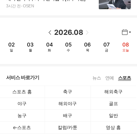
3시간 전
OSEN
2026
.
08
년월 선택 열기/닫기
이전 날짜
다음 날짜
02
03
04
05
06
07
08
일
월
화
수
목
금
오늘
서비스 바로가기
뉴스
연예
스포츠
스포츠 홈
축구
해외축구
야구
해외야구
골프
농구
배구
일반
e-스포츠
칼럼/카툰
영상 홈