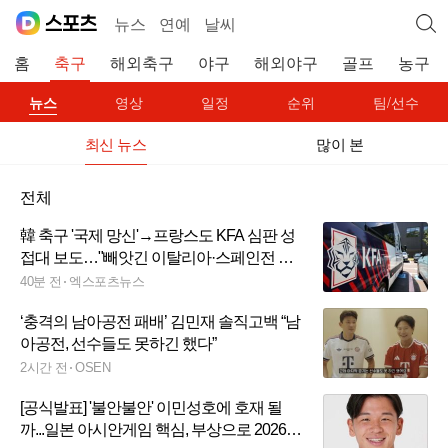
뉴스
연예
날씨
홈
축구
해외축구
야구
해외야구
골프
농구
뉴스
영상
일정
순위
팀/선수
최신 뉴스
많이 본
전체
韓 축구 '국제 망신'→프랑스도 KFA 심판 성
접대 보도…"빼앗긴 이탈리아·스페인전 우
리도 알아" 2002년 4강 신화 의심까지
40분 전
엑스포츠뉴스
‘충격의 남아공전 패배’ 김민재 솔직고백 “남
아공전, 선수들도 못하긴 했다”
2시간 전
OSEN
[공식발표] '불안불안' 이민성호에 호재 될
까...일본 아시안게임 핵심, 부상으로 2026년