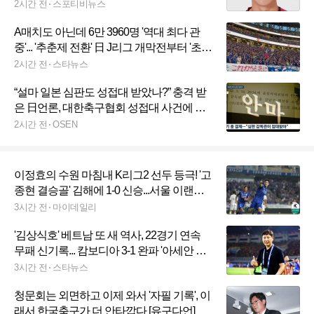
아웃 "수술대 올랐다"
2시간 전
스포티비뉴스
A매치도 아닌데 6만 3960명 '역대 최다 관
중'... '추춘제 전환' 日 J리그 개막전부터 '초대
박'
2시간 전
스타뉴스
“설마 일본 심판도 성접대 받았나?” 충격 받
은 日언론, 대한축구협회 성접대 사건에 주
목…국제사건으로 비화 가능성
2시간 전
OSEN
이정효의 수원 마침내 K리그2 선두 등극! '고
종현 결승골' 김해에 1-0 신승...서울 이랜드,
화성과 비기며 2위 탈환(종합)
3시간 전
마이데일리
'김상식호' 베트남 또 새 역사, 22경기 연속
무패 신기록... 캄보디아 3-1 완파 '아세안 챔
피언십 4강'
3시간 전
스타뉴스
청문회는 외면하고 이제 와서 '자필 기록', 이
래서 한국축구가 더 안타깝다 [유구다언]