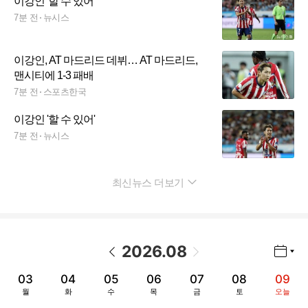
이강인 '할 수 있어'
7분 전
뉴시스
이강인, AT 마드리드 데뷔… AT 마드리드,
맨시티에 1-3 패배
7분 전
스포츠한국
이강인 '할 수 있어'
7분 전
뉴시스
최신뉴스 더보기
펼치기
2026
.
08
년월 선택 열기/닫기
이전 날짜
다음 날짜
03
04
05
06
07
08
09
월
화
수
목
금
토
오늘