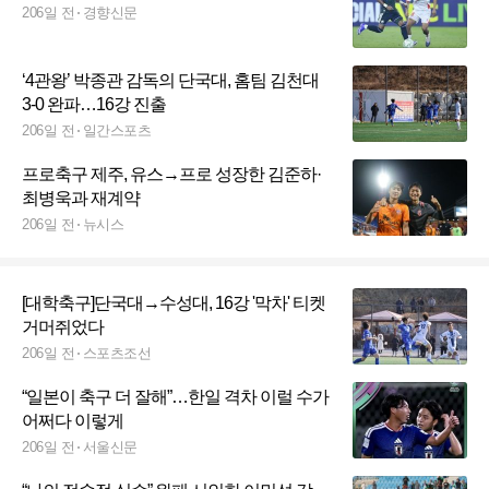
206일 전
경향신문
‘4관왕’ 박종관 감독의 단국대, 홈팀 김천대
3-0 완파…16강 진출
206일 전
일간스포츠
프로축구 제주, 유스→프로 성장한 김준하·
최병욱과 재계약
206일 전
뉴시스
[대학축구]단국대→수성대, 16강 '막차' 티켓
거머쥐었다
206일 전
스포츠조선
“일본이 축구 더 잘해”…한일 격차 이럴 수가
어쩌다 이렇게
206일 전
서울신문