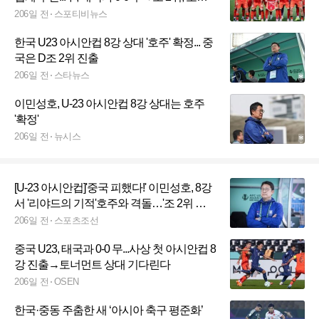
가 조 1위 진출로 '한국과 8강전'
206일 전
스포티비뉴스
한국 U23 아시안컵 8강 상대 '호주' 확정... 중
국은 D조 2위 진출
206일 전
스타뉴스
이민성호, U-23 아시안컵 8강 상대는 호주
'확정'
206일 전
뉴시스
[U-23 아시안컵]'중국 피했다!' 이민성호, 8강
서 '리야드의 기적'호주와 격돌…'조 2위 추
락' 中은 우즈벡 상대
206일 전
스포츠조선
중국 U23, 태국과 0-0 무...사상 첫 아시안컵 8
강 진출→토너먼트 상대 기다린다
206일 전
OSEN
한국·중동 주춤한 새 ‘아시아 축구 평준화’