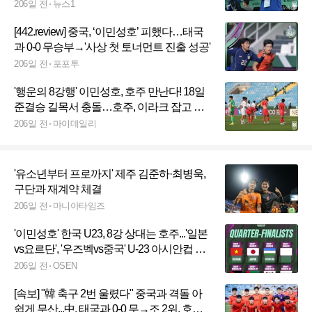
206일 전
뉴스1
[442.review] 중국, ‘이민성호’ 피했다…태국
과 0-0 무승부→'사상 첫 토너먼트 진출 성공'
206일 전
포포투
'행운의 8강행' 이민성호, 호주 만난다! 18일
준결승 길목서 충돌…호주, 이라크 잡고 기
사회생[U23아시안컵]
206일 전
마이데일리
'유소년부터 프로까지' 제주 김준하·최병욱,
구단과 재계약 체결
206일 전
마니아타임즈
'이민성호' 한국 U23, 8강 상대는 호주...'일본
vs요르단', '우즈벡vs중국' U-23 아시안컵 대
진 확정
206일 전
OSEN
[속보] "韓 축구 2번 울렸다" 중국과 격돌 아
쉽게 무산...中, 태국과 0-0 무→조 2위, 호주