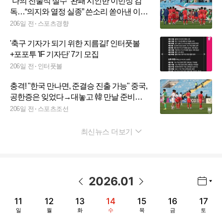
“나의 전술적 실수” 완패 시인한 이민성 감
독…“의지와 열정 실종” 쓴소리 쏟아낸 이영
표 해설위원
206일 전
스포츠경향
'축구 기자가 되기 위한 지름길!' 인터풋볼
+포포투 'IF 기자단' 7기 모집
206일 전
인터풋볼
충격! "한국 만나면, 준결승 진출 가능" 중국,
공한증은 잊었다→대놓고 韓 만날 준비
중..."U-23 레벨에선 우리가 2연승"
206일 전
스포츠조선
최신뉴스 더보기
펼치기
2026
.
01
년월 선택 열기/닫기
이전 날짜
다음 날짜
11
12
13
14
15
16
17
일
월
화
수
목
금
토