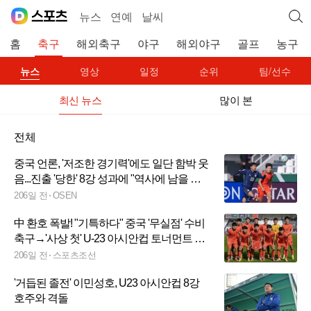
뉴스
연예
날씨
홈
축구
해외축구
야구
해외야구
골프
농구
뉴스
영상
일정
순위
팀/선수
최신 뉴스
많이 본
전체
중국 언론, '저조한 경기력'에도 일단 함박 웃
음...진출 '당한' 8강 성과에 "역사에 남을 성
과"
206일 전
OSEN
中 환호 폭발! "기특하다" 중국 '무실점' 수비
축구→'사상 첫' U-23 아시안컵 토너먼트 진
출 '기염'
206일 전
스포츠조선
'거듭된 졸전' 이민성호, U23 아시안컵 8강
호주와 격돌