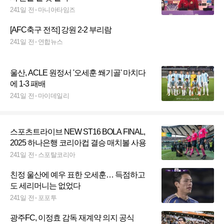
241일 전
마니아타임즈
[AFC축구 전적] 강원 2-2 부리람
241일 전
연합뉴스
울산, ACLE 원정서 '오세훈 쐐기골' 마치다
에 1-3 패배
241일 전
마이데일리
스포츠트라이브 NEW ST16 BOLA FINAL,
2025 하나은행 코리아컵 결승 매치볼 사용
241일 전
스포탈코리아
친정 울산에 예우 표한 오세훈… 득점하고
도 세리머니는 없었다
241일 전
포포투
광주FC, 이정효 감독 재계약 의지 공식