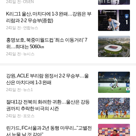
241일 전
OSEN
K리그1 울산, 마치다에 1-3 완패…강원은 부
리람과 2-2 무승부(종합)
241일 전
연합뉴스
홍명보호, 북중미월드컵 '최소 이동거리' 7
위…최대는 5060㎞
241일 전
뉴시스
강원, ACLE 부리람 원정서 2-2 무승부…울
산은 마치다에 1-3 완패
241일 전
뉴스1
절대1강 전북의 화려한 귀환…울산은 강등
권까지 추락한 비극의 시즌
241일 전
포모스
린가드, FC서울과 2년 동행 마무리..."고별전
서 눈물 날 것 같아"