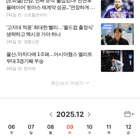
[오피셜] 안양, '진짜 보석' 붙잡았다! '전천후
플레이어' 토마스 재계약 성공..."연장하게 돼
매우 기뻐"
241일 전
스포탈코리아
‘고지대 적응’ 최대한 빨리…‘월드컵 출정식’
생략하고 멕시코 가야 하나
241일 전
경향신문
울산, 마치다에 1-3 패…아시아챔스 엘리트
무대 3경기째 무승
241일 전
한겨레
최신뉴스 더보기
펼치기
2025
.
12
년월 선택 열기/닫기
이전 날짜
다음 날짜
06
07
08
09
10
11
12
토
일
월
화
수
목
금