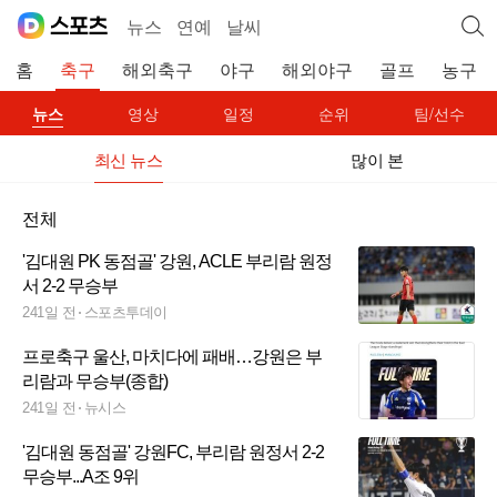
뉴스
연예
날씨
홈
축구
해외축구
야구
해외야구
골프
농구
뉴스
영상
일정
순위
팀/선수
최신 뉴스
많이 본
전체
'김대원 PK 동점골' 강원, ACLE 부리람 원정
서 2-2 무승부
241일 전
스포츠투데이
프로축구 울산, 마치다에 패배…강원은 부
리람과 무승부(종합)
241일 전
뉴시스
'김대원 동점골' 강원FC, 부리람 원정서 2-2
무승부...A조 9위