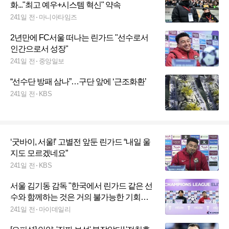
화..."최고 예우+시스템 혁신" 약속
241일 전
마니아타임즈
2년만에 FC서울 떠나는 린가드 "선수로서
인간으로서 성장"
241일 전
중앙일보
“선수단 방패 삼나”…구단 앞에 ‘근조화환’
241일 전
KBS
‘굿바이, 서울!’ 고별전 앞둔 린가드 “내일 울
지도 모르겠네요”
241일 전
KBS
서울 김기동 감독 "한국에서 린가드 같은 선
수와 함께하는 것은 거의 불가능한 기회였
다"
241일 전
마이데일리