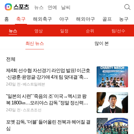
뉴스
연예
날씨
홈
축구
해외축구
야구
해외야구
골프
농구
뉴스
영상
일정
순위
팀/선수
최신 뉴스
많이 본
전체
제4회 선수협 자선경기 라인업 발표! 이근호
·신광훈·윤영글·강가애 4개 팀 맞대결 '축구
대축제'​
243일 전
베스트일레븐
"일본의 시련" '죽음의 조' 미국→멕시코 왕
복 1800㎞…모리야스 감독 "정말 정신력으
로 도전해야 한다"
243일 전
스포츠조선
포옛 감독, ‘더블’ 들어올린 전북과 헤어질 결
심