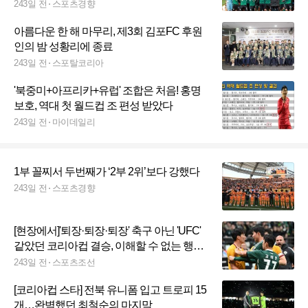
243일 전
스포츠경향
아름다운 한 해 마무리, 제3회 김포FC 후원
인의 밤 성황리에 종료
243일 전
스포탈코리아
'북중미+아프리카+유럽' 조합은 처음! 홍명
보호, 역대 첫 월드컵 조 편성 받았다
243일 전
마이데일리
1부 꼴찌서 두번째가 ‘2부 2위’보다 강했다
243일 전
스포츠경향
[현장에서]'퇴장·퇴장·퇴장' 축구 아닌 'UFC'
같았던 코리아컵 결승, 이해할 수 없는 행동
과 이해할 수 있는 마음
243일 전
스포츠조선
[코리아컵 스타] 전북 유니폼 입고 트로피 15
개…완벽했던 최철순의 마지막