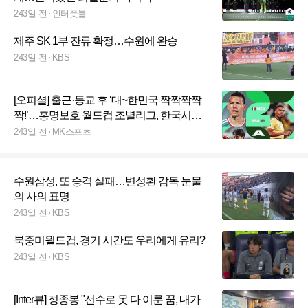
243일 전
인터풋볼
제주 SK 1부 잔류 확정…수원에 완승
243일 전
KBS
[오피셜] 출근·등교 후 ‘대~한민국 짝짝짝짝
짝!’…홍명보호 월드컵 조별리그, 한국시간
오전 10~11시 킥오프
243일 전
MK스포츠
수원삼성, 또 승격 실패…변성환 감독 눈물
의 사의 표명
243일 전
KBS
북중미월드컵, 경기 시간도 우리에게 유리?
243일 전
KBS
[Inter뷰] 정종봉 "선수로 못 다 이룬 꿈, 내가