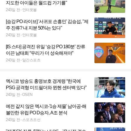
지도한 아이들은 월드컵 가기를"
243일 전
인터풋볼
[승강 PO 라이브] '서귀포 손흥민' 김승섭, "제
주 잔류? 내 지분 50%는 있다"
243일 전
인터풋볼
[IS 스타] 공격진 유일 ‘승강 PO 180분’ 잔류
이끈 남태희 “우리가 더 성숙해져야”
243일 전
일간스포츠
멕시코 방송도 홍명보호 경계령 “한국에
PSG 공격형 미드필더와 뮌헨 센터백 있다”
243일 전
OSEN
예전 같지 않은 멕시코-'1승 제물' 남아공-해
볼만한 유럽 PO D승자, A조 분석
243일 전
스포츠조선