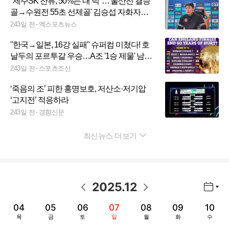
"제주SK 잔류, 50%는 내 덕"…'울산전 결승
골→수원전 55초 선제골' 김승섭 자화자찬
[현장인터뷰]
243일 전
엑스포츠뉴스
"한국→일본, 16강 실패" 슈퍼컴 미쳤다! 호
날두의 포르투갈 우승…A조 '1승 제물' 남아
공 16강行, 호주 8강 진출
243일 전
스포츠조선
‘죽음의 조’ 피한 홍명보호, 저산소·저기압
‘고지전’ 적응하라
243일 전
경향신문
최신뉴스 더보기
펼치기
2025
.
12
년월 선택 열기/닫기
이전 날짜
다음 날짜
04
05
06
07
08
09
10
목
금
토
일
월
화
수