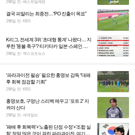
7패 '무승'
298일 전
베스트일레븐
결국 피말리는 최종전…“PO 진출이 목표”
298일 전
KBS
K리그, 전세계 3위 '초대형 통계' 나왔다… 지
루한 '똥볼 축구'? 티키타카 일본·스페인 다
음이었다→한국 프로축구의 쾌거
298일 전
엑스포츠뉴스
‘파라과이전 필승’ 필요한 홍명보 감독 “대패
후 회복 점검할 기회”
298일 전
KBS
홍명보호, 구멍난 스리백 메우고 ‘포트 2’ 지
켜야 산다
298일 전
세계일보
'패배 후 회복력'+'노출된 단점 수정'+'조합 실
험' 정말 많은 것이 걸린 파라과이전, 여기에