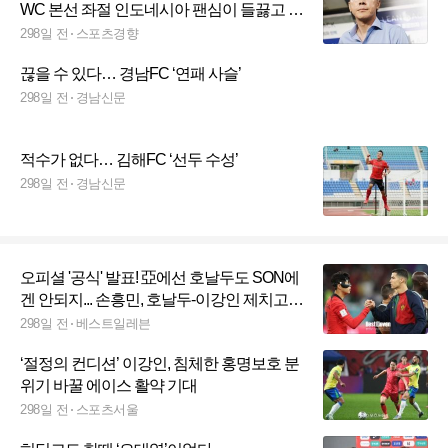
WC 본선 좌절 인도네시아 팬심이 들끓고 있
다
298일 전
스포츠경향
끊을 수 있다… 경남FC ‘연패 사슬’
298일 전
경남신문
적수가 없다… 김해FC ‘선두 수성’
298일 전
경남신문
오피셜 '공식' 발표! 亞에선 호날두도 SON에
겐 안되지... 손흥민, 호날두-이강인 제치고
통산 10번째 '아시아 발롱도르' 수상
298일 전
베스트일레븐
‘절정의 컨디션’ 이강인, 침체한 홍명보호 분
위기 바꿀 에이스 활약 기대
298일 전
스포츠서울