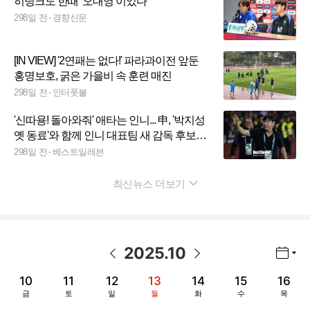
히딩크도 한때 ‘오대영’이었다
298일 전
경향신문
[IN VIEW] '2연패는 없다!' 파라과이전 앞둔
홍명보호, 굵은 가을비 속 훈련 매진
298일 전
인터풋볼
'신따용! 돌아와줘' 애타는 인니... 申, '박지성
옛 동료'와 함께 인니 대표팀 새 감독 후보군
부상
298일 전
베스트일레븐
최신뉴스 더보기
펼치기
2025
.
10
년월 선택 열기/닫기
이전 날짜
다음 날짜
10
11
12
13
14
15
16
금
토
일
월
화
수
목