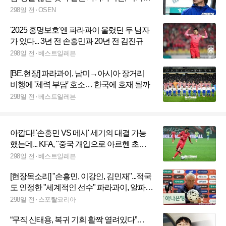
승리까지 잡을 수 있을까 [오!쎈 프리뷰]
298일 전
OSEN
'2025 홍명보호'엔 파라과이 울렸던 두 남자
가 있다... 3년 전 손흥민과 20년 전 김진규
298일 전
베스트일레븐
[BE.현장] 파라과이, 남미→아시아 장거리
비행에 '체력 부담' 호소… 한국에 호재 될까
298일 전
베스트일레븐
아깝다! '손흥민 VS 메시' 세기의 대결 가능
했는데... KFA, "중국 개입으로 아르헨 초청
료 급등"
298일 전
베스트일레븐
[현장목소리] "손흥민, 이강인, 김민재"...적국
도 인정한 "세계적인 선수" 파라과이, 알파로
감독 "한국, 조직적으로 잘 짜여 있는 훌륭한
298일 전
스포탈코리아
팀"
“무직 신태용, 복귀 기회 활짝 열려있다”…