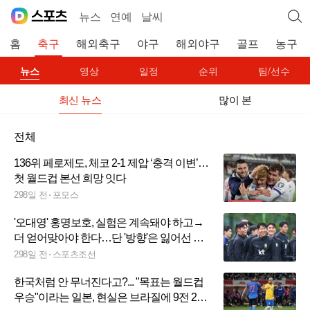
뉴스
연예
날씨
홈
축구
해외축구
야구
해외야구
골프
농구
뉴스
영상
일정
순위
팀/선수
최신 뉴스
많이 본
전체
136위 페로제도, 체코 2-1 제압 ‘충격 이변’…
첫 월드컵 본선 희망 잇다
298일 전
포모스
'오대영' 홍명보호, 실험은 계속돼야 하고→
더 얻어맞아야 한다…단 '방향'은 잃어선 안
된다
298일 전
스포츠조선
한국처럼 안 무너진다고?... "목표는 월드컵
우승"이라는 일본, 현실은 브라질에 9전 2무